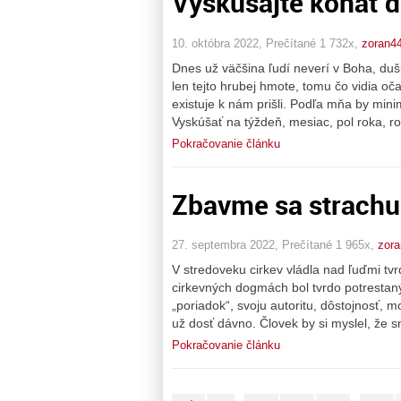
Vyskúšajte konať d
10. októbra 2022, Prečítané 1 732x,
zoran4
Dnes už väčšina ľudí neverí v Boha, dušu
len tejto hrubej hmote, tomu čo vidia oča
existuje k nám prišli. Podľa mňa by min
Vyskúšať na týždeň, mesiac, pol roka, r
Pokračovanie článku
Zbavme sa strachu
27. septembra 2022, Prečítané 1 965x,
zor
V stredoveku cirkev vládla nad ľuďmi tvr
cirkevných dogmách bol tvrdo potrestaný
„poriadok“, svoju autoritu, dôstojnosť, mo
už dosť dávno. Človek by si myslel, že 
Pokračovanie článku