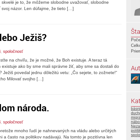
 skvelé je to, že môžeme slobodne uvažovať, slobodne
voj názor. Len dúfajme, že tieto […]
Šta
lebo Ježiš?
Poče
Celk
Prie
4
,
spoločnosť
ťte na chvíľu, že je možné, že Boh existuje. A teraz tá
Aut
 existuje ako by sme mali správne žiť, aby sme sa dostali do
Ježiš povedal jednu dôležitú vetu: „Čo sejete, to zožnete!“
cho Milovať svojho […]
Kat
dlom národa.
básn
duch
migra
4
,
spoločnosť
nábo
Neza
etože mnoho ľudí je nahnevaných na vládu alebo určitých
polit
spol
ni a často na politikov nadávajú. Na tomto je pozitívna len