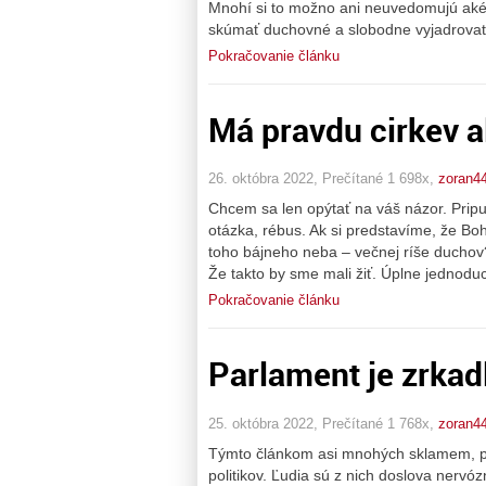
Mnohí si to možno ani neuvedomujú aké
skúmať duchovné a slobodne vyjadrovať s
Pokračovanie článku
Má pravdu cirkev a
26. októbra 2022, Prečítané 1 698x,
zoran4
Chcem sa len opýtať na váš názor. Pripus
otázka, rébus. Ak si predstavíme, že Boh
toho bájneho neba – večnej ríše duchov? 
Že takto by sme mali žiť. Úplne jednodu
Pokračovanie článku
Parlament je zrka
25. októbra 2022, Prečítané 1 768x,
zoran4
Týmto článkom asi mnohých sklamem, pr
politikov. Ľudia sú z nich doslova nervóz