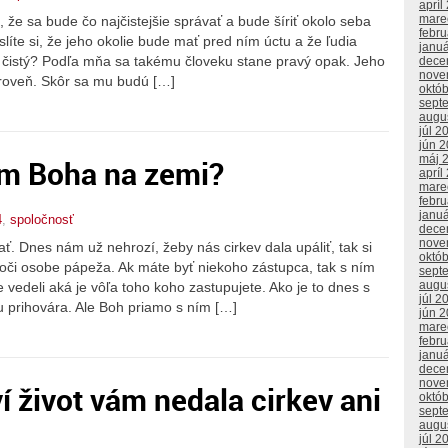
apríl
mare
, že sa bude čo najčistejšie správať a bude šíriť okolo seba
febr
íte si, že jeho okolie bude mať pred ním úctu a že ľudia
janu
a čistý? Podľa mňa sa takému človeku stane pravý opak. Jeho
dece
nove
úroveň. Skôr sa mu budú […]
októ
sept
augu
júl 2
jún 
máj 
m Boha na zemi?
apríl
mare
febr
janu
4
,
spoločnosť
dece
nove
. Dnes nám už nehrozí, žeby nás cirkev dala upáliť, tak si
októ
oči osobe pápeža. Ak máte byť niekoho zástupca, tak s ním
sept
augu
vedeli aká je vôľa toho koho zastupujete. Ako je to dnes s
júl 2
 prihovára. Ale Boh priamo s ním […]
jún 
mare
febr
janu
dece
nove
ví život vám nedala cirkev ani
októ
sept
augu
júl 2