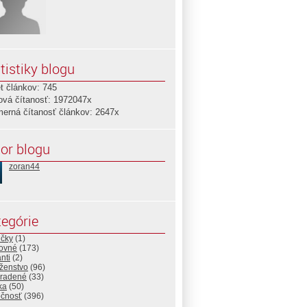
tistiky blogu
t článkov: 745
ová čítanosť: 1972047x
merná čítanosť článkov: 2647x
or blogu
zoran44
egórie
ičky
(1)
ovné
(173)
nti
(2)
ženstvo
(96)
radené
(33)
ika
(50)
očnosť
(396)