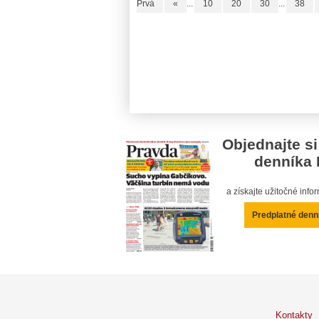
Prvá
«
...
10
20
30
...
38
Objednajte si
denníka 
a získajte užitočné inf
Predplatné denn
Kontakty