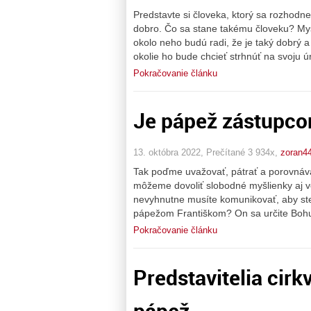
Predstavte si človeka, ktorý sa rozhodne
dobro. Čo sa stane takému človeku? Mysl
okolo neho budú radi, že je taký dobrý 
okolie ho bude chcieť strhnúť na svoju 
Pokračovanie článku
Je pápež zástupco
13. októbra 2022, Prečítané 3 934x,
zoran4
Tak poďme uvažovať, pátrať a porovnávať
môžeme dovoliť slobodné myšlienky aj v
nevyhnutne musíte komunikovať, aby ste 
pápežom Františkom? On sa určite Bohu
Pokračovanie článku
Predstavitelia cirk
pápež.