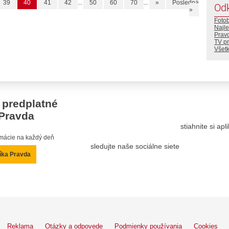
39
40
41
42
...
50
60
70
...
»
Posledná
Od
»
Foto
Najle
Prav
TV p
Všetk
 predplatné
Pravda
stiahnite si ap
ormácie na každý deň
sledujte naše sociálne siete
íka Pravda
Reklama
Otázky a odpovede
Podmienky používania
Cookies