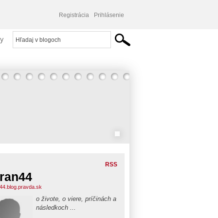
Registrácia
Prihlásenie
y
RSS
ran44
44.blog.pravda.sk
o živote, o viere, príčinách a
následkoch ...