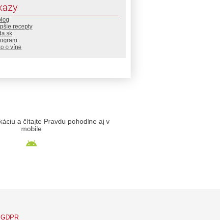
kazy
blog
pšie recepty
da.sk
rogram
o o víne
likáciu a čítajte Pravdu pohodlne aj v
mobile
GDPR