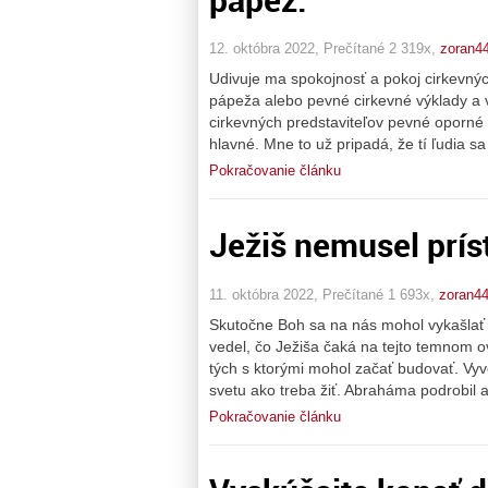
12. októbra 2022, Prečítané 2 319x,
zoran4
Udivuje ma spokojnosť a pokoj cirkevnýc
pápeža alebo pevné cirkevné výklady a v
cirkevných predstaviteľov pevné oporné 
hlavné. Mne to už pripadá, že tí ľudia s
Pokračovanie článku
Ježiš nemusel prís
11. októbra 2022, Prečítané 1 693x,
zoran4
Skutočne Boh sa na nás mohol vykašlať
vedel, čo Ježiša čaká na tejto temnom ovl
tých s ktorými mohol začať budovať. Vyv
svetu ako treba žiť. Abraháma podrobil a
Pokračovanie článku