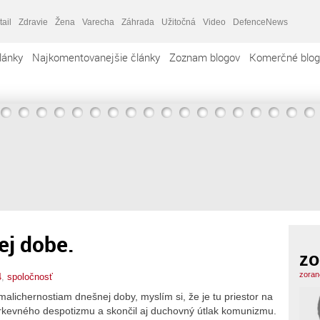
tail
Zdravie
Žena
Varecha
Záhrada
Užitočná
Video
DefenceNews
lánky
Najkomentovanejšie články
Zoznam blogov
Komerčné blog
ej dobe.
zo
zoran
4
,
spoločnosť
lichernostiam dnešnej doby, myslím si, že je tu priestor na
irkevného despotizmu a skončil aj duchovný útlak komunizmu.