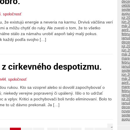
obro.
dece
októ
sept
augu
4
,
spoločnosť
júl 2
, že existujú energie a neveria na karmu. Drvivá väčšina verí
jún 
máj 
mi a môžu chytiť do ruky. Ale zvesti o tom, že to všetko
apríl
imálne stálo za námahu urobiť aspoň taký malý pokus.
febr
janu
ok každý podľa svojho […]
dece
júl 2
jún 
máj 
mare
 z cirkevného despotizmu.
febr
janu
sept
jún 
máj 
an44
,
spoločnosť
apríl
mare
dou rukou. Kto sa vzoprel alebo si dovolil zapochybovať o
febr
, niekedy verejne popravený či upálený. Išlo o to udržať
janu
c a vplyv. Kritici a pochybovači boli tvrdo eliminovaní. Bolo to
júl 2
janu
sme to už dávno prekonali. Ja […]
dece
nove
sept
augu
«