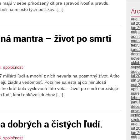
šte majú v sebe prirodzený cit pre spravodlivosť a pravdu.
oli na mieste tých politikov. […]
Arc
augu
júl 2
jún 
máj 
ná mantra – život po smrti
apríl
mare
febr
janu
dece
nove
októ
sept
4
,
spoločnosť
augu
 miliárd ľudí a mnohí z nich neveria na posmrtný život. A títo
júl 2
jún 
majú žiadnu vedomosť. Pozrime sa ešte aj do minulosti
máj 
tne krát bola vyslovená táto veta – život po smrti neexistuje.
apríl
mare
 ľudí, ktorí dokázali duchov […]
febr
janu
dece
nove
októ
 dobrých a čistých ľudí.
sept
augu
júl 2
jún 
máj 
4
,
spoločnosť