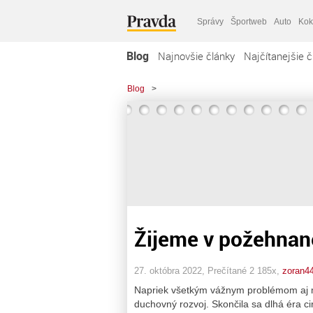
Správy
Športweb
Auto
Kok
Blog
Najnovšie články
Najčítanejšie č
Blog
>
Žijeme v požehnan
27. októbra 2022, Prečítané 2 185x,
zoran4
Napriek všetkým vážnym problémom aj ma
duchovný rozvoj. Skončila sa dlhá éra c