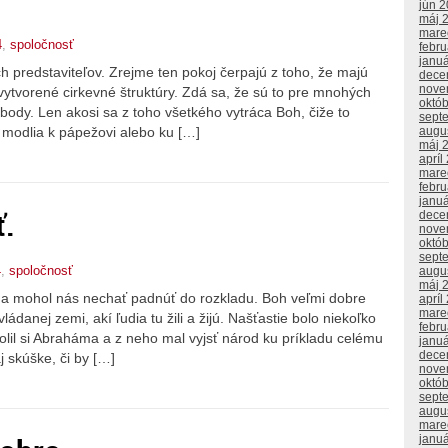
jún 
máj 
mare
4
,
spoločnosť
febr
janu
h predstaviteľov. Zrejme ten pokoj čerpajú z toho, že majú
dece
nove
ytvorené cirkevné štruktúry. Zdá sa, že sú to pre mnohých
októ
body. Len akosi sa z toho všetkého vytráca Boh, čiže to
sept
augu
a modlia k pápežovi alebo ku […]
máj 
apríl
mare
febr
janu
ť.
dece
nove
októ
sept
4
,
spoločnosť
augu
máj 
 a mohol nás nechať padnúť do rozkladu. Boh veľmi dobre
apríl
mare
ádanej zemi, akí ľudia tu žili a žijú. Našťastie bolo niekoľko
febr
olil si Abraháma a z neho mal vyjsť národ ku príkladu celému
janu
dece
j skúške, či by […]
nove
októ
sept
augu
mare
janu