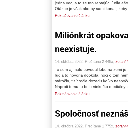
jedna vec, a to že títo reptajúci ľudia e
Otázne je však ako by sami konali, keby b
Pokračovanie článku
Miliónkrát opakova
neexistuje.
14. októbra 2022, Prečítané 2 448x,
zoran4
To som aj málo povedal lebo na zemi je 7
ľudia to hovoria dookola, hoci o tom ne
stáročia, tisícročia dozadu koľko nespoče
Naproti tomu tu bolo niekoľko mediálnych
Pokračovanie článku
Spoločnosť neznáša
14. októbra 2022, Prečítané 1 775x,
zoran4