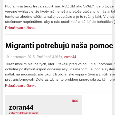
Podľa mňa teraz treba zapojiť viac ROZUM ako SVALY. Ide o to, že v
verejne vyhlasuje, že kvóty nič neriešia pretože utečenci u nás aj t
tomto sa zhodne väčšina našej populácie a je to reálny fakt. V pr
utečencov neprinútime, aby u nás ostali keď chcú ísť do bohatších 
Pokračovanie článku
Migranti potrebujú naša pomoc
19. septembra 2015, Prečítané 3 916x,
zoran44
Teraz myslím hlavne tých, ktorí utekajú pred vojnou, tí sú prvorad
ochotné poskytnúť aspoň dočasný azyl, dajme tomu aj podľa systému
nátlak na mocnosti, aby ukončili občiansku vojnu v Sýrii a zničili Isl
pretransformovali. Doteraz EU tento problém ignorovala až kým pr
Pokračovanie článku
RSS
zoran44
zoran44.blog.pravda.sk