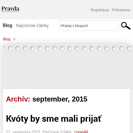
Registrácia
Prihlásenie
Blog
Najnovšie články
Najčítanejšie články
Blog
>
Najkomentovanejšie články
Zoznam blogov
Komerčné blogy
Archív:
september, 2015
Kvóty by sme mali prijať
21. septembra 2015, Prečítané 3 646x,
zoran44