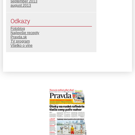
september 2013
august 2013
Odkazy
Fotoblog
Najlepšie recepty
Pravda.sk
TV program
Všetko o víne