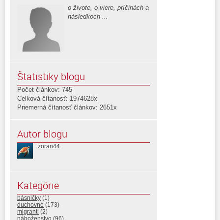
o živote, o viere, príčinách a
následkoch ...
Štatistiky blogu
Počet článkov: 745
Celková čítanosť: 1974628x
Priemerná čítanosť článkov: 2651x
Autor blogu
zoran44
Kategórie
básničky
(1)
duchovné
(173)
migranti
(2)
náboženstvo
(96)