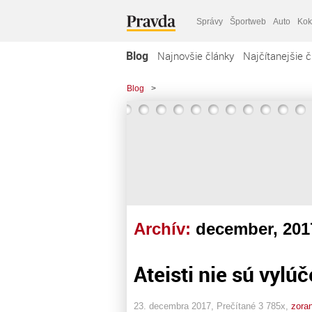
Správy
Športweb
Auto
Kok
Blog
Najnovšie články
Najčítanejšie č
Blog
>
Archív:
december, 201
Ateisti nie sú vylú
23. decembra 2017, Prečítané 3 785x,
zora