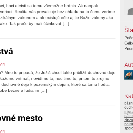
riaci, hoci ateisti sa tomu všemožne bránia. Ak naopak
i veriaci. Realita nás prevalcuje bez ohľadu na to čomu veríme
ikálnym zákonom a ak existujú ešte aj tie Božie zákony ako
vnako. Tak prečo by mali účinkovať […]
Šta
Poče
Celk
tvá
Prie
Aut
n44
 Mne to pripadá, že Ježiš chcel takto priblížiť duchovné deje
kážeme vnímať, nevidíme to, necítime to, pritom to zrejme
eto duchovné deje k pozemským dejom, ktoré sa tomu hodia.
dobe bežné a ľudia im […]
Kat
básn
duch
migra
ovné mesto
nábo
Neza
polit
spol
n44