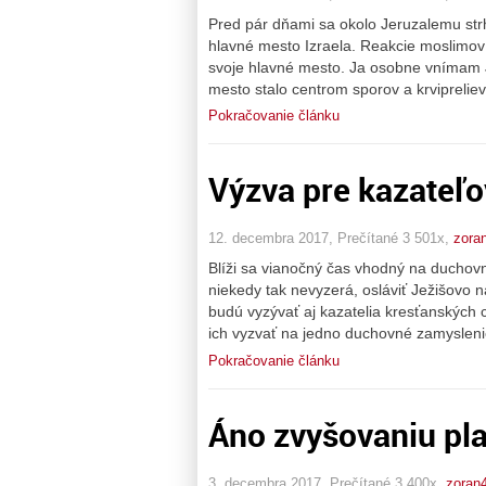
Pred pár dňami sa okolo Jeruzalemu str
hlavné mesto Izraela. Reakcie moslimov b
svoje hlavné mesto. Ja osobne vnímam 
mesto stalo centrom sporov a krvipreliev
Pokračovanie článku
Výzva pre kazateľo
12. decembra 2017, Prečítané 3 501x,
zora
Blíži sa vianočný čas vhodný na duchovné
niekedy tak nevyzerá, osláviť Ježišovo n
budú vyzývať aj kazatelia kresťanských c
ich vyzvať na jedno duchovné zamyslen
Pokračovanie článku
Áno zvyšovaniu pl
3. decembra 2017, Prečítané 3 400x,
zoran