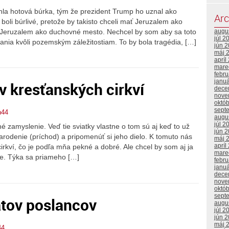
hla hotová búrka, tým že prezident Trump ho uznal ako
Arc
oli búrlivé, pretože by takisto chceli mať Jeruzalem ako
Jeruzalem ako duchovné mesto. Nechcel by som aby sa toto
augu
júl 2
ania kvôli pozemským záležitostiam. To by bola tragédia, […]
jún 
máj 
apríl
mare
febr
janu
v kresťanských cirkví
dece
nove
októ
sept
n44
augu
júl 2
 zamyslenie. Veď tie sviatky vlastne o tom sú aj keď to už
jún 
arodenie (príchod) a pripomenúť si jeho dielo. K tomuto nás
máj 
apríl
irkví, čo je podľa mňa pekné a dobré. Ale chcel by som aj ja
mare
ie. Týka sa priameho […]
febr
janu
dece
nove
októ
sept
atov poslancov
augu
júl 2
jún 
máj 
44