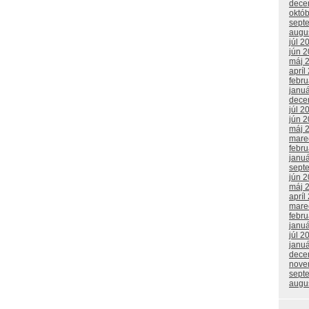
dece
októ
sept
augu
júl 2
jún 
máj 
apríl
febr
janu
dece
júl 2
jún 
máj 
mare
febr
janu
sept
jún 
máj 
apríl
mare
febr
janu
júl 2
janu
dece
nove
sept
augu