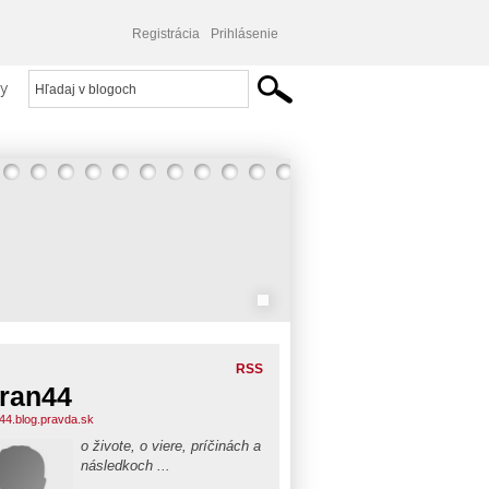
Registrácia
Prihlásenie
y
RSS
ran44
44.blog.pravda.sk
o živote, o viere, príčinách a
následkoch ...