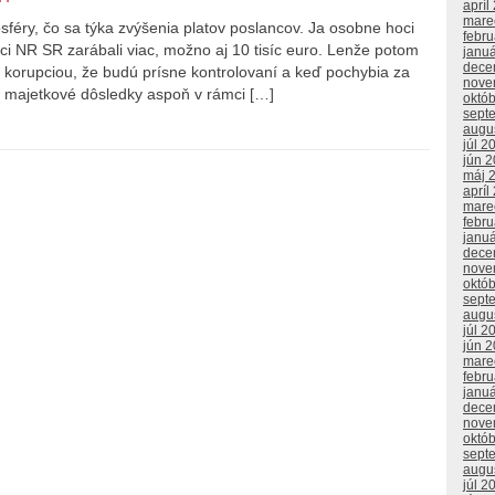
apríl
mare
sféry, čo sa týka zvýšenia platov poslancov. Ja osobne hoci
febr
i NR SR zarábali viac, možno aj 10 tisíc euro. Lenže potom
janu
dece
 korupciou, že budú prísne kontrolovaní a keď pochybia za
nove
 majetkové dôsledky aspoň v rámci […]
októ
sept
augu
júl 2
jún 
máj 
apríl
mare
febr
janu
dece
nove
októ
sept
augu
júl 2
jún 
mare
febr
janu
dece
nove
októ
sept
augu
júl 2