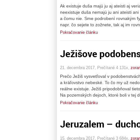
Ak existuje duša majú ju aj ateisti aj ve
neexistuje duša nemajú ju ani ateisti an
a čomu nie. Sme podrobení rovnakým fyz
napr. čo sejete to zožnete, tak aj im ro
Pokračovanie článku
Ježišove podobens
21. decembra 2017, Prečítané 4 131x,
zora
Prečo Ježiš vysvetľoval v podobenstvách?
a kráľovstvo nebeské. To čo my už nedo
reálne existuje. Ježiš pripodobňoval ti
Na pozemských dejoch, ktoré boli v tej 
Pokračovanie článku
Jeruzalem – duch
15. decembra 2017, Prečítané 3 684x,
zora