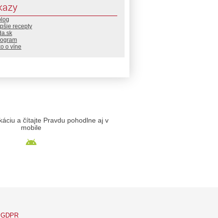
kazy
blog
pšie recepty
da.sk
rogram
o o víne
likáciu a čítajte Pravdu pohodlne aj v
mobile
GDPR