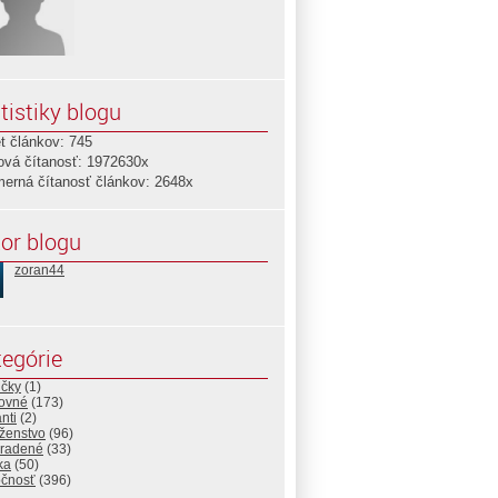
tistiky blogu
t článkov: 745
ová čítanosť: 1972630x
merná čítanosť článkov: 2648x
or blogu
zoran44
egórie
ičky
(1)
ovné
(173)
nti
(2)
ženstvo
(96)
radené
(33)
ika
(50)
očnosť
(396)