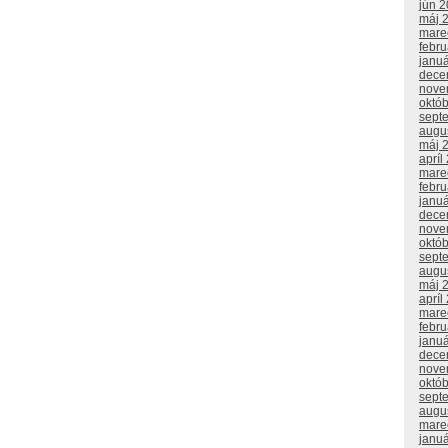
jún 
máj 
mare
febr
janu
dece
nove
októ
sept
augu
máj 
apríl
mare
febr
janu
dece
nove
októ
sept
augu
máj 
apríl
mare
febr
janu
dece
nove
októ
sept
augu
mare
janu