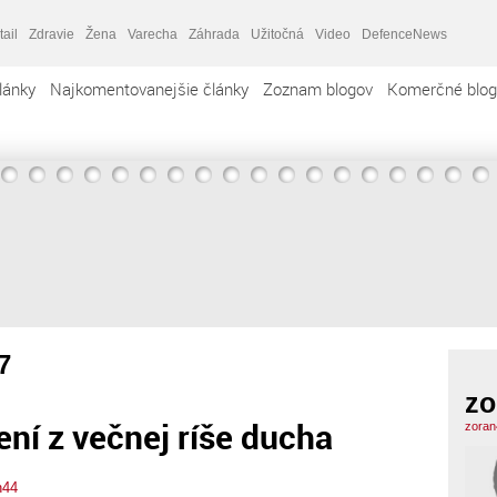
tail
Zdravie
Žena
Varecha
Záhrada
Užitočná
Video
DefenceNews
lánky
Najkomentovanejšie články
Zoznam blogov
Komerčné blog
7
zo
čení z večnej ríše ducha
zoran
n44