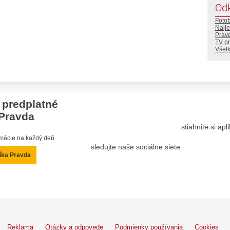
Od
Foto
Najle
Prav
TV p
Všetk
 predplatné
Pravda
stiahnite si ap
ormácie na každý deň
sledujte naše sociálne siete
íka Pravda
Reklama
Otázky a odpovede
Podmienky používania
Cookies