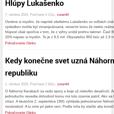
Hlúpy Lukašenko
7. októbra 2020, Prečítané 5 211x,
zoran44
Osobne si myslím, že napriek všetkému Lukašenko vo voľbách získal
výsledkov mohla byť zmanipulovaná, neverím tomu že niekto reálne 
hlúposť však spočíva v tom, že z výhry urobil prehru takmer. Časť 
20% najviac si myslím. To je z 9,5 mil. Obyvateľov 950 tisíc až 1,9 m
Pokračovanie článku
Kedy konečne svet uzná Náhor
republiku
1. októbra 2020, Prečítané 2 841x,
zoran44
O Náhorný Karabach sa vedú spory a boje už niekoľko desaťročí. A
jednoducho nevedia dohodnúť komu má toto územie patriť. Ako sa ho
víťazí. A skutočne 2. septembra 1991 vyhlásila jednostranne Náhor
nezávislosť. A tu sme pri jadre veci. Podľa mňa by stačilo aby kone
Pokračovanie článku