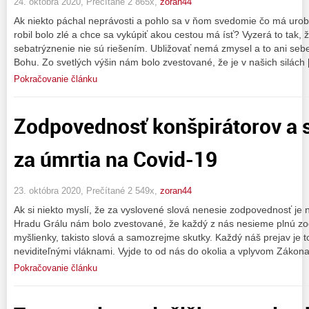
24. októbra 2020, Prečítané 2 865x,
zoran44
Ak niekto páchal neprávosti a pohlo sa v ňom svedomie čo má urobiť?
robil bolo zlé a chce sa vykúpiť akou cestou má ísť? Vyzerá to tak, 
sebatrýznenie nie sú riešením. Ubližovať nemá zmysel a to ani sebe,
Bohu. Zo svetlých výšin nám bolo zvestované, že je v našich silách
Pokračovanie článku
Zodpovednosť konšpirátorov a
za úmrtia na Covid-19
23. októbra 2020, Prečítané 2 549x,
zoran44
Ak si niekto myslí, že za vyslovené slová nenesie zodpovednosť je
Hradu Grálu nám bolo zvestované, že každý z nás nesieme plnú zo
myšlienky, takisto slová a samozrejme skutky. Každý náš prejav je t
neviditeľnými vláknami. Vyjde to od nás do okolia a vplyvom Zákon
Pokračovanie článku