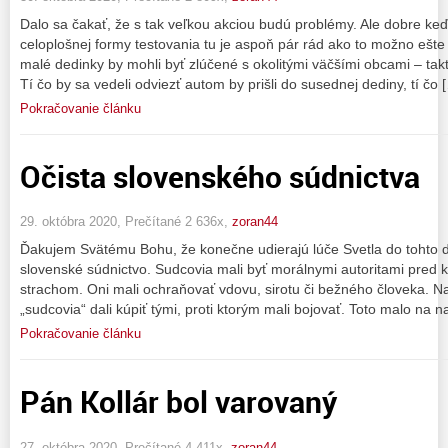
Dalo sa čakať, že s tak veľkou akciou budú problémy. Ale dobre keď
celoplošnej formy testovania tu je aspoň pár rád ako to možno ešte 
malé dedinky by mohli byť zlúčené s okolitými väčšími obcami – takt
Tí čo by sa vedeli odviezť autom by prišli do susednej dediny, tí čo 
Pokračovanie článku
Očista slovenského súdnictva
29. októbra 2020, Prečítané 2 636x,
zoran44
Ďakujem Svätému Bohu, že konečne udierajú lúče Svetla do tohto
slovenské súdnictvo. Sudcovia mali byť morálnymi autoritami pred kt
strachom. Oni mali ochraňovať vdovu, sirotu či bežného človeka. Na
„sudcovia“ dali kúpiť tými, proti ktorým mali bojovať. Toto malo na 
Pokračovanie článku
Pán Kollár bol varovaný
27. októbra 2020, Prečítané 4 411x,
zoran44