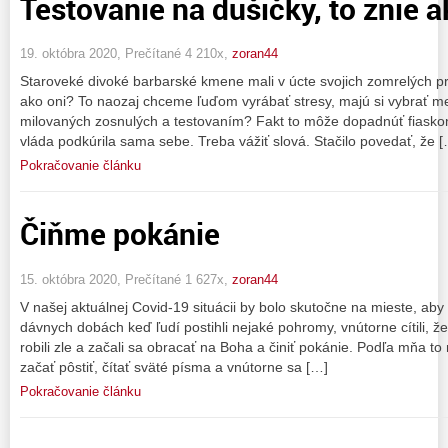
Testovanie na dušičky, to znie ak
19. októbra 2020, Prečítané 4 210x,
zoran44
Staroveké divoké barbarské kmene mali v úcte svojich zomrelých 
ako oni? To naozaj chceme ľuďom vyrábať stresy, majú si vybrať me
milovaných zosnulých a testovaním? Fakt to môže dopadnúť fiaskom
vláda podkúrila sama sebe. Treba vážiť slová. Stačilo povedať, že 
Pokračovanie článku
Čiňme pokánie
15. októbra 2020, Prečítané 1 627x,
zoran44
V našej aktuálnej Covid-19 situácii by bolo skutočne na mieste, aby 
dávnych dobách keď ľudí postihli nejaké pohromy, vnútorne cítili, že
robili zle a začali sa obracať na Boha a činiť pokánie. Podľa mňa t
začať pôstiť, čítať sväté písma a vnútorne sa […]
Pokračovanie článku