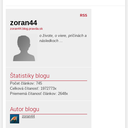
RSS
zoran44
zoran44.blog.pravda.sk
o živote, o viere, príčinách a
následkoch ...
Štatistiky blogu
Počet článkov: 745
Celková čítanosť: 1972773x
Priemerná čítanosť článkov: 2648x
Autor blogu
zoran44