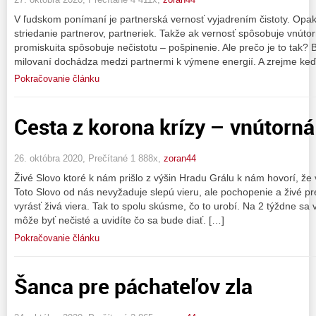
V ľudskom ponímaní je partnerská vernosť vyjadrením čistoty. Opak
striedanie partnerov, partneriek. Takže ak vernosť spôsobuje vnútor
promiskuita spôsobuje nečistotu – pošpinenie. Ale prečo je to tak? 
milovaní dochádza medzi partnermi k výmene energií. A zrejme keď
Pokračovanie článku
Cesta z korona krízy – vnútorná
26. októbra 2020, Prečítané 1 888x,
zoran44
Živé Slovo ktoré k nám prišlo z výšin Hradu Grálu k nám hovorí, že v
Toto Slovo od nás nevyžaduje slepú vieru, ale pochopenie a živé pr
vyrásť živá viera. Tak to spolu skúsme, čo to urobí. Na 2 týždne sa 
môže byť nečisté a uvidíte čo sa bude diať. […]
Pokračovanie článku
Šanca pre páchateľov zla