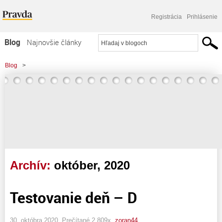
Registrácia
Prihlásenie
Blog
Najnovšie články
Najčítanejšie články
Blog
>
Najkomentovanejšie články
Zoznam blogov
Komerčné blogy
Archív:
október, 2020
Testovanie deň – D
30. októbra 2020, Prečítané 2 809x,
zoran44