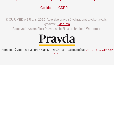
Cookies
GDPR
© OUR MEDIA SR a. s. 2026. Autorské práva sú vyhradené a vykonáva ich
vydavateľ,
viac info
.
Blogovací systém Blog.Pravda.sk beží na technológií Wordpress.
Kompletný video servis pre OUR MEDIA SR a.s. zabezpečuje
ARBERTO GROUP
s.r.o.
.