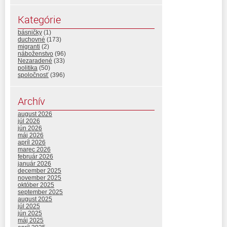
Kategórie
básničky
(1)
duchovné
(173)
migranti
(2)
náboženstvo
(96)
Nezaradené
(33)
politika
(50)
spoločnosť
(396)
Archív
august 2026
júl 2026
jún 2026
máj 2026
apríl 2026
marec 2026
február 2026
január 2026
december 2025
november 2025
október 2025
september 2025
august 2025
júl 2025
jún 2025
máj 2025