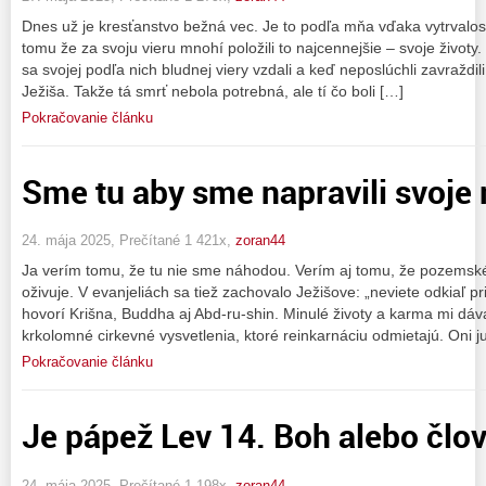
Dnes už je kresťanstvo bežná vec. Je to podľa mňa vďaka vytrvalosti 
tomu že za svoju vieru mnohí položili to najcennejšie – svoje životy
sa svojej podľa nich bludnej viery vzdali a keď neposlúchli zavraždi
Ježiša. Takže tá smrť nebola potrebná, ale tí čo boli […]
Pokračovanie článku
Sme tu aby sme napravili svoje
24. mája 2025, Prečítané 1 421x,
zoran44
Ja verím tomu, že tu nie sme náhodou. Verím aj tomu, že pozemské 
oživuje. V evanjeliách sa tiež zachovalo Ježišove: „neviete odkiaľ 
hovorí Krišna, Buddha aj Abd-ru-shin. Minulé životy a karma mi dá
krkolomné cirkevné vysvetlenia, ktoré reinkarnáciu odmietajú. Oni j
Pokračovanie článku
Je pápež Lev 14. Boh alebo člo
24. mája 2025, Prečítané 1 198x,
zoran44