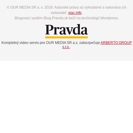
© OUR MEDIA SR a. s. 2026. Autorské práva sú vyhradené a vykonáva ich
vydavateľ,
viac info
.
Blogovací systém Blog.Pravda.sk beží na technológií Wordpress.
Kompletný video servis pre OUR MEDIA SR a.s. zabezpečuje
ARBERTO GROUP
s.r.o.
.