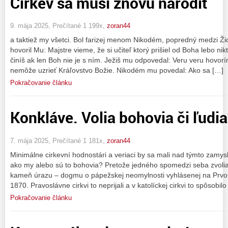
Cirkev sa musí znovu narodiť
9. mája 2025, Prečítané 1 199x,
zoran44
a taktiež my všetci. Bol farizej menom Nikodém, popredný medzi Židm
hovoril Mu: Majstre vieme, že si učiteľ ktorý prišiel od Boha lebo n
činíš ak len Boh nie je s ním. Ježiš mu odpovedal: Veru veru hovorí
nemôže uzrieť Kráľovstvo Božie. Nikodém mu povedal: Ako sa […]
Pokračovanie článku
Konkláve. Volia bohovia či ľudi
7. mája 2025, Prečítané 1 181x,
zoran44
Minimálne cirkevní hodnostári a veriaci by sa mali nad týmto zamyslie
ako my alebo sú to bohovia? Pretože jedného spomedzi seba zvoli
kameň úrazu – dogmu o pápežskej neomylnosti vyhlásenej na Prvo
1870. Pravoslávne cirkvi to neprijali a v katolíckej cirkvi to spôsobilo
Pokračovanie článku