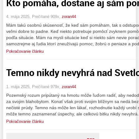
Kto pomáha, dostane aj sám p
4. mája 2025, Prečítané 909x,
zoran44
Mám takú osobnú skúsenosť, že keď sám pomáham, tak s odstupo
veľmi dobre to padne. Keď niekto potrebuje pomôcť zvyknem pomô
podľa situácie. Mám na mysli situácie keď si niekto sám nevie po
samozrejme aj ľudia ktorí zneužívajú pomoc, žobrú o peniaze a pod
Pokračovanie článku
Temno nikdy nevyhrá nad Svetl
1. mája 2025, Prečítané 979x,
zoran44
Pozemský rozum pripútaný na hmotu môže ľuďom radiť, aby nedodrži
za svojim blahobytom. Konať však proti svojim blížnym sa nedá bez
nečisté prúdy. Temno nás môže len lákať, rozhodnutie každý urobí
môže temno zaznamenať úspechy, ale celkovú bitku nikdy nevyhrá.
Pokračovanie článku