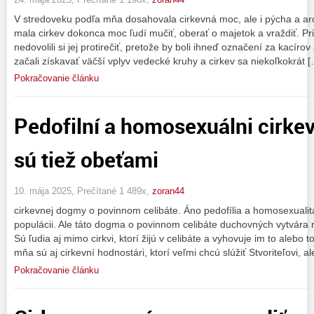
V stredoveku podľa mňa dosahovala cirkevná moc, ale i pýcha a ar
mala cirkev dokonca moc ľudí mučiť, oberať o majetok a vraždiť. Prir
nedovolili si jej protirečiť, pretože by boli ihneď označení za kacíro
začali získavať väčší vplyv vedecké kruhy a cirkev sa niekoľkokrát 
Pokračovanie článku
Pedofilní a homosexuálni cirkev
sú tiež obeťami
10. mája 2025, Prečítané 1 489x,
zoran44
cirkevnej dogmy o povinnom celibáte. Áno pedofília a homosexualita
populácii. Ale táto dogma o povinnom celibáte duchovných vytvára 
Sú ľudia aj mimo cirkvi, ktorí žijú v celibáte a vyhovuje im to alebo 
mňa sú aj cirkevní hodnostári, ktorí veľmi chcú slúžiť Stvoriteľovi, al
Pokračovanie článku