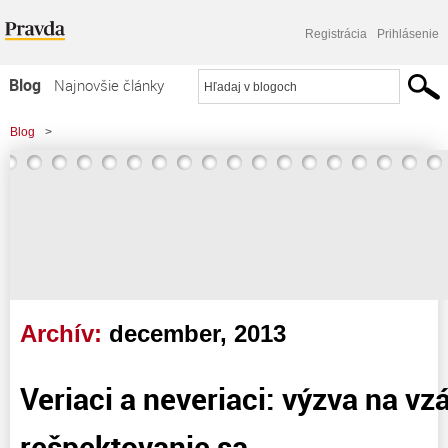
Registrácia
Prihlásenie
Blog
Najnovšie články
Najčítanejšie články
Blog
>
Najkomentovanejšie články
Zoznam blogov
Komerčné blogy
Archív:
december, 2013
Veriaci a neveriaci: výzva na v
rešpektovanie sa