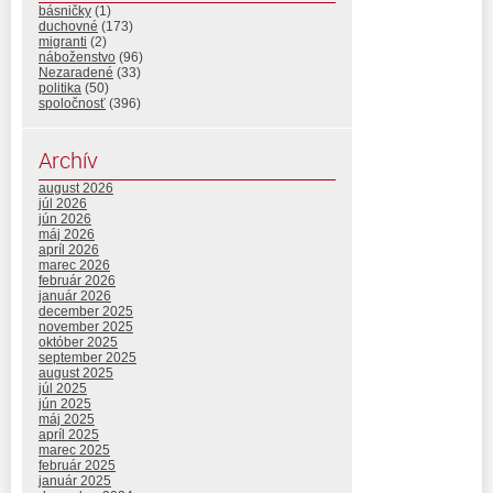
básničky
(1)
duchovné
(173)
migranti
(2)
náboženstvo
(96)
Nezaradené
(33)
politika
(50)
spoločnosť
(396)
Archív
august 2026
júl 2026
jún 2026
máj 2026
apríl 2026
marec 2026
február 2026
január 2026
december 2025
november 2025
október 2025
september 2025
august 2025
júl 2025
jún 2025
máj 2025
apríl 2025
marec 2025
február 2025
január 2025