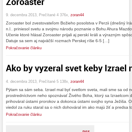
Zoroaster
9. decembra 2013, Prečítané 4 376x,
zoran44
Zoroaster bol zvestovateľom Božieho posolstva v Perzii (dnešný Ir
n.l.. priniesol svetu a svojmu národu poznanie o Bohu Ahura Mazdov
Učenie ktoré hlásal Zoroaster prijali aj perskí králi a výrazným spô
Datuje sa sem aj najväčší rozmach Perskej ríše 6-5 […]
Pokračovanie článku
Ako by vyzeral svet keby Izrael 
4. decembra 2013, Prečítané 5 138x,
zoran44
Pýtam sa sám seba. Izrael mal byť svetlom sveta, mali sme sa od ne
prostredníctvom neho spoznávať Živého Boha, ktorý sa Izraelcom 
prihováral ústami prorokov a dokonca ústami svojho syna Ježiša. Od
viedol za ruku staral sa o nich dohováral im ako majú žiť a predsa t
Pokračovanie článku
RSS