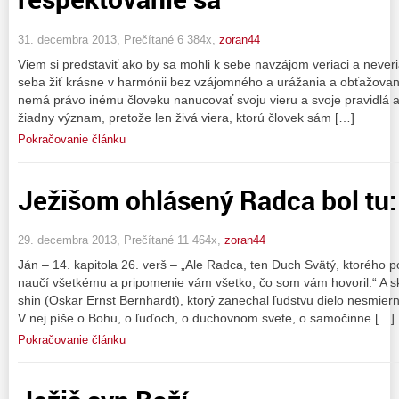
31. decembra 2013, Prečítané 6 384x,
zoran44
Viem si predstaviť ako by sa mohli k sebe navzájom veriaci a neveri
seba žiť krásne v harmónii bez vzájomného a urážania a obťažovan
nemá právo inému človeku nanucovať svoju vieru a svoje pravidlá 
žiadny význam, pretože len živá viera, ktorú človek sám […]
Pokračovanie článku
Ježišom ohlásený Radca bol tu:
29. decembra 2013, Prečítané 11 464x,
zoran44
Ján – 14. kapitola 26. verš – „Ale Radca, ten Duch Svätý, ktorého
naučí všetkému a pripomenie vám všetko, čo som vám hovoril.“ A sk
shin (Oskar Ernst Bernhardt), ktorý zanechal ľudstvu dielo nesmiern
V nej píše o Bohu, o ľuďoch, o duchovnom svete, o samočinne […]
Pokračovanie článku