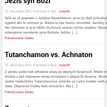
Ježiš syn Boží
23. decembra 2013, Prečítané 3 780x,
zoran44
Veľa sa už popísalo o Ježišovi Nazaretskom, teraz je však príhodn
vyjadriť ako to vnímam ja. Máme tu čas Vianoc stromček, darčeky a 
Ale všimnime si aj tú hlbšiu duchovnú stránku týchto sviatkov. Neza
oslavujeme narodenie syna Božieho Ježiša. […]
Pokračovanie článku
Tutanchamon vs. Achnaton
14. decembra 2013, Prečítané 4 463x,
zoran44
Z piesku púšte boli odhalené stopy po dávnych faraónoch. Medzi i
hrobka a tiež objavenie mesta Achetaton v oblasti El-Amarna. Mnoh
osobe mladučkého Tutanchamona, pretože sa v jeho hrobke našli p
zlata. Objavenie hrobky bolo senzáciou. Aký […]
Pokračovanie článku