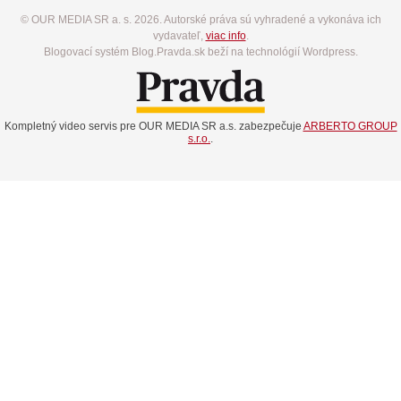
© OUR MEDIA SR a. s. 2026. Autorské práva sú vyhradené a vykonáva ich
vydavateľ,
viac info
.
Blogovací systém Blog.Pravda.sk beží na technológií Wordpress.
Kompletný video servis pre OUR MEDIA SR a.s. zabezpečuje
ARBERTO GROUP
s.r.o.
.