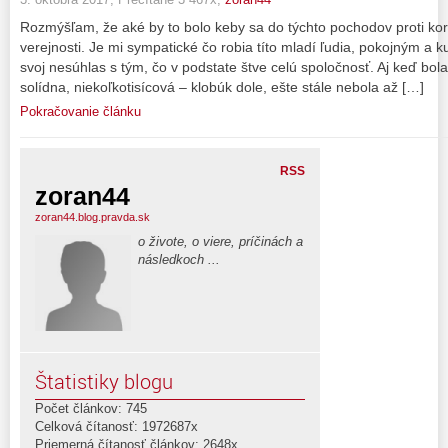
Rozmýšľam, že aké by to bolo keby sa do týchto pochodov proti koru
verejnosti. Je mi sympatické čo robia títo mladí ľudia, pokojným a 
svoj nesúhlas s tým, čo v podstate štve celú spoločnosť. Aj keď bo
solídna, niekoľkotisícová – klobúk dole, ešte stále nebola až […]
Pokračovanie článku
RSS
zoran44
zoran44.blog.pravda.sk
o živote, o viere, príčinách a
následkoch ...
Štatistiky blogu
Počet článkov: 745
Celková čítanosť: 1972687x
Priemerná čítanosť článkov: 2648x