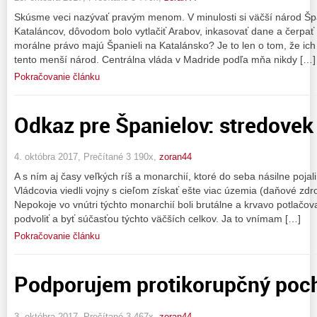
Skúsme veci nazývať pravým menom. V minulosti si väčší národ Šp
Kataláncov, dôvodom bolo vytlačiť Arabov, inkasovať dane a čerpať
morálne právo majú Španieli na Katalánsko? Je to len o tom, že ich j
tento menší národ. Centrálna vláda v Madride podľa mňa nikdy […]
Pokračovanie článku
Odkaz pre Španielov: stredovek 
4. októbra 2017, Prečítané 3 190x,
zoran44
A s ním aj časy veľkých ríš a monarchií, ktoré do seba násilne poja
Vládcovia viedli vojny s cieľom získať ešte viac územia (daňové zdro
Nepokoje vo vnútri týchto monarchií boli brutálne a krvavo potlačo
podvoliť a byť súčasťou týchto väčších celkov. Ja to vnímam […]
Pokračovanie článku
Podporujem protikorupčný poc
3. októbra 2017, Prečítané 3 467x,
zoran44