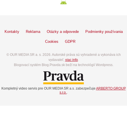
Kontakty
Reklama
Otázky a odpovede
Podmienky používania
Cookies
GDPR
© OUR MEDIA SR a. s. 2026. Autorské práva sú vyhradené a vykonáva ich
vydavateľ,
viac info
.
Blogovací systém Blog.Pravda.sk beží na technológií Wordpress.
Kompletný video servis pre OUR MEDIA SR a.s. zabezpečuje
ARBERTO GROUP
s.r.o.
.