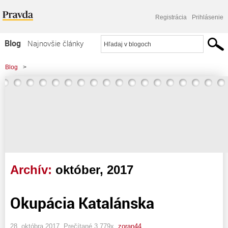
Registrácia
Prihlásenie
Blog
Najnovšie články
Najčítanejšie články
Blog
>
Najkomentovanejšie články
Zoznam blogov
Komerčné blogy
Archív:
október, 2017
Okupácia Katalánska
28. októbra 2017, Prečítané 3 779x,
zoran44