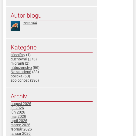
Autor blogu
zoran44
Kategórie
básničky
(1)
duchovné
(173)
migranti
(2)
náboženstvo
(96)
Nezaradené
(33)
politika
(50)
spoločnosť
(396)
Archív
august 2026
júl 2026
jún 2026
máj 2026
apríl 2026
marec 2026
február 2026
január 2026