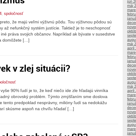
jún 
máj 
mare
4
,
spoločnosť
febr
janu
 preto, že majú veľmi výživnú pôdu. Tou výživnou pôdou sú
dece
nove
 až nefunkčný systém justície. Taktiež je to neschopnosť
októ
i iné práva svojich občanov. Napríklad ak bývate v susedstve
sept
augu
sa domôžete […]
máj 
apríl
mare
febr
janu
ek v zlej situácii?
dece
nove
októ
sept
poločnosť
augu
máj 
yše 90% ľudí je to, že keď niečo ide zle hľadajú vinníka
apríl
mare
ákladný obrovský problém. Týmto zmýšľaním sme doslova
febr
k je tento predpoklad nesprávny, milióny ľudí sa nedokážu
janu
dece
darí skúsme aspoň na chvíľu hľadať […]
nove
októ
sept
augu
mare
janu