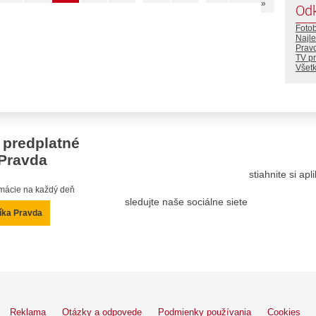
»
Od
Foto
Najle
Prav
TV p
Všetk
 predplatné
Pravda
stiahnite si ap
ormácie na každý deň
sledujte naše sociálne siete
íka Pravda
Reklama
Otázky a odpovede
Podmienky používania
Cookies