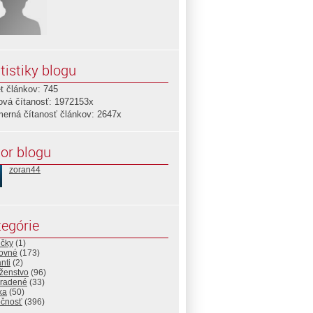
tistiky blogu
t článkov: 745
ová čítanosť: 1972153x
merná čítanosť článkov: 2647x
or blogu
zoran44
egórie
ičky
(1)
ovné
(173)
nti
(2)
ženstvo
(96)
radené
(33)
ika
(50)
očnosť
(396)