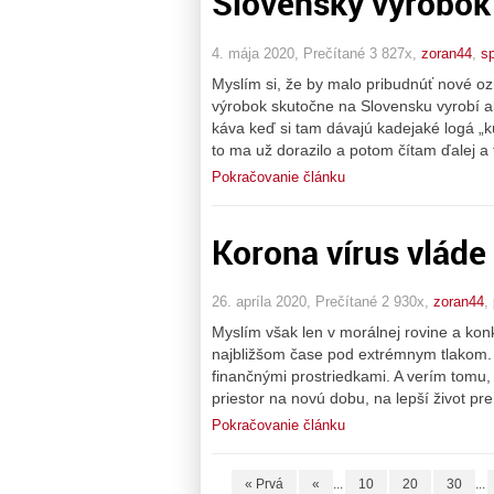
Slovenský výrobok
4. mája 2020, Prečítané 3 827x,
zoran44
,
s
Myslím si, že by malo pribudnúť nové oz
výrobok skutočne na Slovensku vyrobí ale
káva keď si tam dávajú kadejaké logá „
to ma už dorazilo a potom čítam ďalej a
Pokračovanie článku
Korona vírus vlád
26. apríla 2020, Prečítané 2 930x,
zoran44
,
Myslím však len v morálnej rovine a konkr
najbližšom čase pod extrémnym tlakom. 
finančnými prostriedkami. A verím tomu, 
priestor na novú dobu, na lepší život pre
Pokračovanie článku
« Prvá
«
...
10
20
30
...