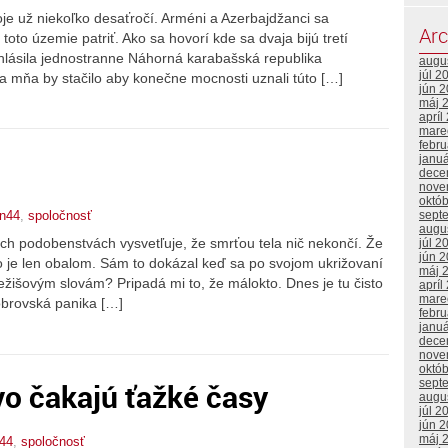
e už niekoľko desaťročí. Arméni a Azerbajdžanci sa
Arc
o územie patriť. Ako sa hovorí kde sa dvaja bijú tretí
yhlásila jednostranne Náhorná karabašská republika
augu
júl 2
dľa mňa by stačilo aby konečne mocnosti uznali túto […]
jún 
máj 
apríl
mare
febr
janu
dece
nove
októ
sept
an44
,
spoločnosť
augu
ich podobenstvách vysvetľuje, že smrťou tela nič nekončí. Že
júl 2
jún 
o je len obalom. Sám to dokázal keď sa po svojom ukrižovaní
máj 
ežišovým slovám? Pripadá mi to, že málokto. Dnes je tu čisto
apríl
mare
 obrovská panika […]
febr
janu
dece
nove
októ
o čakajú ťažké časy
sept
augu
júl 2
jún 
máj 
44
,
spoločnosť