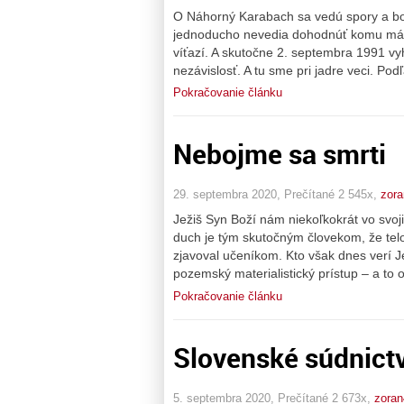
O Náhorný Karabach sa vedú spory a boj
jednoducho nevedia dohodnúť komu má tot
víťazí. A skutočne 2. septembra 1991 v
nezávislosť. A tu sme pri jadre veci. Po
Pokračovanie článku
Nebojme sa smrti
29. septembra 2020, Prečítané 2 545x,
zor
Ježiš Syn Boží nám niekoľkokrát vo svoj
duch je tým skutočným človekom, že tel
zjavoval učeníkom. Kto však dnes verí J
pozemský materialistický prístup – a to
Pokračovanie článku
Slovenské súdnictv
5. septembra 2020, Prečítané 2 673x,
zoran