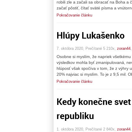
robili zle a začali sa obracať na Boha a
začať pôstiť, čítať sväté písma a vnútor
Pokračovanie článku
Hlúpy Lukašenko
7. októbra 2020, Prečítané 5 210x,
zoran44
Osobne si myslím, že napriek všetkému L
výsledkov mohla byť zmanipulovaná, neve
hlúposť však spočíva v tom, že z výhry 
20% najviac si myslím. To je z 9,5 mil. O
Pokračovanie článku
Kedy konečne svet
republiku
1. októbra 2020, Prečítané 2 840x,
zoran44