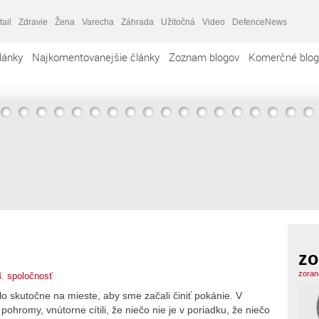
tail
Zdravie
Žena
Varecha
Záhrada
Užitočná
Video
DefenceNews
lánky
Najkomentovanejšie články
Zoznam blogov
Komerčné blog
zo
zoran
4
,
spoločnosť
olo skutočne na mieste, aby sme začali činiť pokánie. V
ohromy, vnútorne cítili, že niečo nie je v poriadku, že niečo