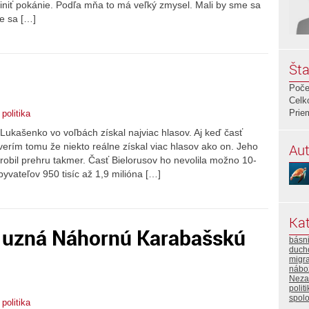
 činiť pokánie. Podľa mňa to má veľký zmysel. Mali by sme sa
ne sa […]
Šta
Poče
Celk
Prie
,
politika
ukašenko vo voľbách získal najviac hlasov. Aj keď časť
Aut
rím tomu že niekto reálne získal viac hlasov ako on. Jeho
urobil prehru takmer. Časť Bielorusov ho nevolila možno 10-
byvateľov 950 tisíc až 1,9 milióna […]
Kat
 uzná Náhornú Karabašskú
básn
duch
migra
nábo
Neza
polit
spol
,
politika