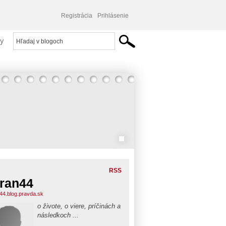
Registrácia
Prihlásenie
y
RSS
ran44
44.blog.pravda.sk
o živote, o viere, príčinách a
následkoch ...