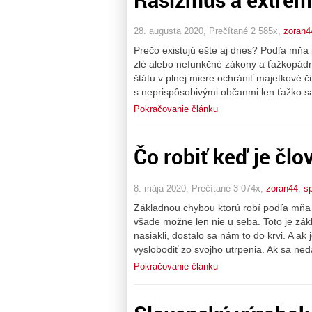
28. augusta 2020, Prečítané 2 585x,
zoran4
Prečo existujú ešte aj dnes? Podľa mňa
zlé alebo nefunkčné zákony a ťažkopádny
štátu v plnej miere ochrániť majetkové č
s neprispôsobivými občanmi len ťažko 
Pokračovanie článku
Čo robiť keď je člov
8. mája 2020, Prečítané 3 074x,
zoran44
,
s
Základnou chybou ktorú robí podľa mňa v
všade možne len nie u seba. Toto je z
nasiakli, dostalo sa nám to do krvi. A a
vyslobodiť zo svojho utrpenia. Ak sa ne
Pokračovanie článku