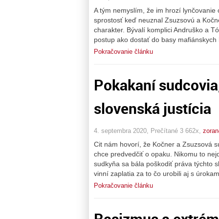
A tým nemyslím, že im hrozí lynčovanie o
sprostosť keď neuznal Zsuzsovú a Kočne
charakter. Bývalí komplici Andruško a Tót
postup ako dostať do basy mafiánskych 
Pokračovanie článku
Pokakaní sudcovia
slovenská justícia
4. septembra 2020, Prečítané 3 662x,
zoran
Cit nám hovorí, že Kočner a Zsuzsová sú
chce predvedčiť o opaku. Nikomu to nejd
sudkyňa sa bála poškodiť práva týchto 
vinní zaplatia za to čo urobili aj s úrok
Pokračovanie článku
Rasizmus a extré