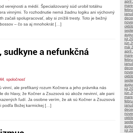
apríl
mare
d verejnosti a médií. Špecializovaný súd urobil totálnu
febr
ra vinnými. To rozhodnutie nemá žiadnu logiku ani výchovný
janu
h začali spolupracovať, aby si znížili tresty. Toto je bežný
dece
nove
bossov – čo sa aj mnohokrát […]
októ
sept
augu
júl 2
jún 
máj 
, sudkyne a nefunkčná
apríl
mare
febr
janu
dece
nove
októ
44
,
spoločnosť
sept
augu
 vinní, ale prefíkaný rozum Kočnera a jeho právnika nás
júl 2
jún 
e do hlavy, že Kočner a Zsuzsová sú akože nevinní, ale pani
mare
skazených ľudí. Ja osobne verím, že ak sú Kočner a Zsuzsová
febr
ami podľa Božej karmickej […]
janu
dece
nove
októ
sept
augu
mizmus
júl 2