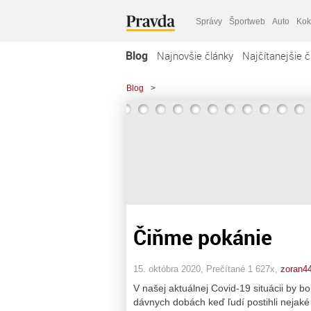
Správy
Športweb
Auto
Kok
Blog
Najnovšie články
Najčítanejšie č
Blog
>
Čiňme pokánie
15. októbra 2020, Prečítané 1 627x,
zoran4
V našej aktuálnej Covid-19 situácii by b
dávnych dobách keď ľudí postihli nejaké p