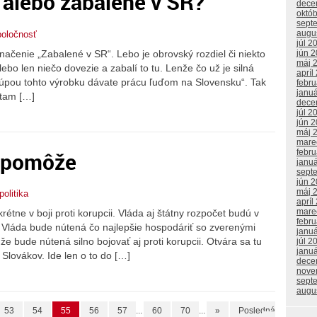
 alebo zabalené v SR?
dece
októ
sept
augu
poločnosť
júl 2
načenie „Zabalené v SR“. Lebo je obrovský rozdiel či niekto
jún 
máj 
bo len niečo dovezie a zabalí to tu. Lenže čo už je silná
apríl
kúpou tohto výrobku dávate prácu ľuďom na Slovensku“. Tak
febr
janu
 tam […]
dece
júl 2
jún 
máj 
mare
e pomôže
febr
janu
sept
jún 
máj 
politika
apríl
mare
étne v boji proti korupcii. Vláda aj štátny rozpočet budú v
febr
Vláda bude nútená čo najlepšie hospodáriť so zverenými
janu
že bude nútená silno bojovať aj proti korupcii. Otvára sa tu
júl 2
janu
 Slovákov. Ide len o to do […]
dece
nove
sept
augu
53
54
55
56
57
...
60
70
...
»
Posledná