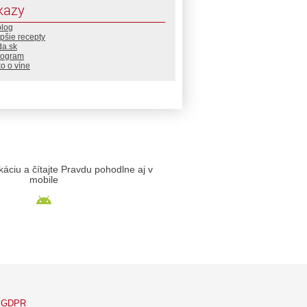
kazy
blog
pšie recepty
da.sk
rogram
o o víne
likáciu a čítajte Pravdu pohodlne aj v
mobile
GDPR