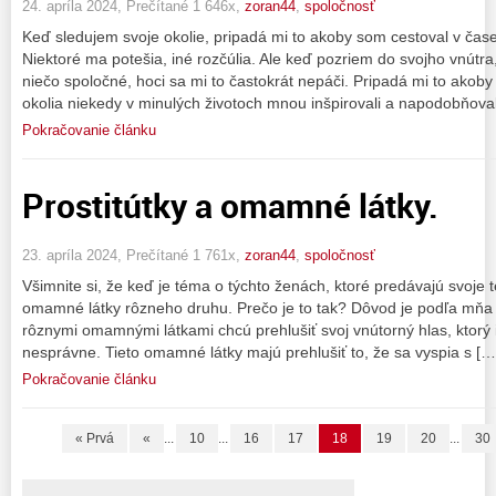
24. apríla 2024, Prečítané 1 646x,
zoran44
,
spoločnosť
Keď sledujem svoje okolie, pripadá mi to akoby som cestoval v čase. 
Niektoré ma potešia, iné rozčúlia. Ale keď pozriem do svojho vnút
niečo spoločné, hoci sa mi to častokrát nepáči. Pripadá mi to akoby 
okolia niekedy v minulých životoch mnou inšpirovali a napodobňova
Pokračovanie článku
Prostitútky a omamné látky.
23. apríla 2024, Prečítané 1 761x,
zoran44
,
spoločnosť
Všimnite si, že keď je téma o týchto ženách, ktoré predávajú svoje t
omamné látky rôzneho druhu. Prečo je to tak? Dôvod je podľa mňa 
rôznymi omamnými látkami chcú prehlušiť svoj vnútorný hlas, ktorý i
nesprávne. Tieto omamné látky majú prehlušiť to, že sa vyspia s […
Pokračovanie článku
« Prvá
«
...
10
...
16
17
18
19
20
...
30