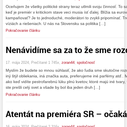
Oceňujem že všetky politické strany teraz utlmili svoju činnosť. To s
keď je premiér v kritickom stave veci musia ísť ďalej. Blížia sa eurov
kampaňovať? Je to jednoduché, moderátori to zvykli pripomínať. Tre
víziách a riešeniach. U nás na Slovensku sa politika […]
Pokračovanie článku
Nenávidíme sa za to že sme roz
17. mája 2024, Prečítané 1 745x,
zoran44
,
spoločnosť
Myslím že budete so mnou súhlasiť, že ako ľudia sme skutočne rozd
iný štýl obliekania, iná značka auta, preferujeme iné parfémy atď.. 
ako keď vidíte pestrofarebnú lúku plnú kvetov, ktoré majú iné tvary, 
ste prešli celý svet a všade by bol iba jeden druh […]
Pokračovanie článku
Atentát na premiéra SR – očakáv
16. mája 2024, Prečítané 2 316x,
zoran44
,
spoločnosť