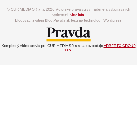
© OUR MEDIA SR a. s. 2026. Autorské práva sú vyhradené a vykonáva ich
vydavateľ,
viac info
.
Blogovací systém Blog.Pravda.sk beží na technológií Wordpress.
Kompletný video servis pre OUR MEDIA SR a.s. zabezpečuje
ARBERTO GROUP
s.r.o.
.