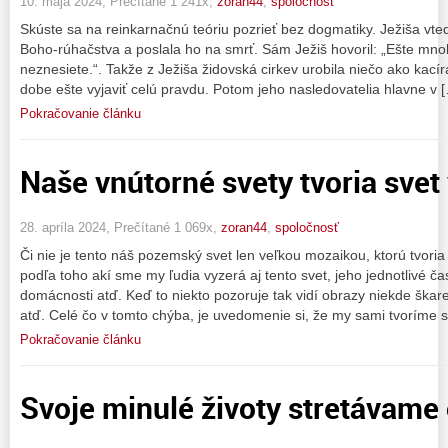
10. mája 2024, Prečítané 1 241x,
zoran44
,
spoločnosť
Skúste sa na reinkarnačnú teóriu pozrieť bez dogmatiky. Ježiša vteda
Boho-rúhačstva a poslala ho na smrť. Sám Ježiš hovoril: „Ešte mn
neznesiete.“. Takže z Ježiša židovská cirkev urobila niečo ako kací
dobe ešte vyjaviť celú pravdu. Potom jeho nasledovatelia hlavne v 
Pokračovanie článku
Naše vnútorné svety tvoria svet 
28. apríla 2024, Prečítané 1 069x,
zoran44
,
spoločnosť
Či nie je tento náš pozemský svet len veľkou mozaikou, ktorú tvoria 
podľa toho akí sme my ľudia vyzerá aj tento svet, jeho jednotlivé ča
domácnosti atď. Keď to niekto pozoruje tak vidí obrazy niekde škare
atď. Celé čo v tomto chýba, je uvedomenie si, že my sami tvoríme s
Pokračovanie článku
Svoje minulé životy stretávame