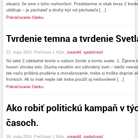
situácii, že sme z toho rozhorčení. Predstavme si však teraz 2 kon
ubližuje – je páchateľ a druhý trpí od páchateľa […]
Pokračovanie článku
Tvrdenie temna a tvrdenie Svetl
22. mája 2024, Prečítané 1 410x,
zoran44
,
spoločnosť
Sú také 2 základné teórie o našom živote a tomto svete: 1. Žijeme le
hovorí zhruba toto. Ducha nevidím ani záhrobný svet – takže neexist
tak načo prílišná prudéria a moralizovanie, treba si troška dopriať a
frontoch. Ak to inak nejde tak treba použiť aj nedovolené […]
Pokračovanie článku
Ako robiť politickú kampaň v t
časoch.
18. mája 2024, Prečítané 1 566x,
zoran44
,
spoločnosť