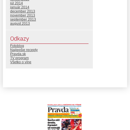
júl 2014
január 2014
december 2013
november 2013
september 2013
august 2013
Odkazy
Fotoblog
Najlepšie recepty
Pravda.sk
TV program
Všetko o víne