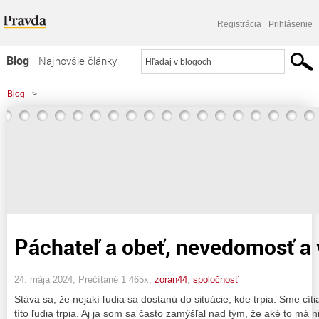
Registrácia
Prihlásenie
Blog
Najnovšie články
Najčítanejšie články
Blog
>
Najkomentovanejšie články
Zoznam blogov
Komerčné blogy
Páchateľ a obeť, nevedomosť a
24. mája 2024, Prečítané 1 465x,
zoran44
,
spoločnosť
Stáva sa, že nejakí ľudia sa dostanú do situácie, kde trpia. Sme cít
títo ľudia trpia. Aj ja som sa často zamýšľal nad tým, že aké to má 