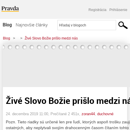
Registrácia
Prihlásenie
Blog
Najnovšie články
Najčítanejšie články
Blog
>
>
Živé Slovo Božie prišlo medzi nás
Najkomentovanejšie články
Zoznam blogov
Komerčné blogy
Živé Slovo Božie prišlo medzi n
24. decembra 2019 11:00
, Prečítané 2 451x,
zoran44
,
duchovné
Pozn. Tieto riadky sú určené len pre ľudí, ktorých aspoň trošku za
ostatných, aby neplytvali svojím drahocenným časom čítaním tohto 