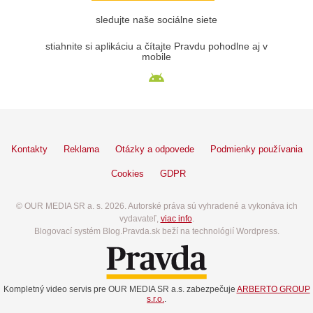
sledujte naše sociálne siete
stiahnite si aplikáciu a čítajte Pravdu pohodlne aj v
mobile
Kontakty
Reklama
Otázky a odpovede
Podmienky používania
Cookies
GDPR
© OUR MEDIA SR a. s. 2026. Autorské práva sú vyhradené a vykonáva ich
vydavateľ,
viac info
.
Blogovací systém Blog.Pravda.sk beží na technológií Wordpress.
Kompletný video servis pre OUR MEDIA SR a.s. zabezpečuje
ARBERTO GROUP
s.r.o.
.