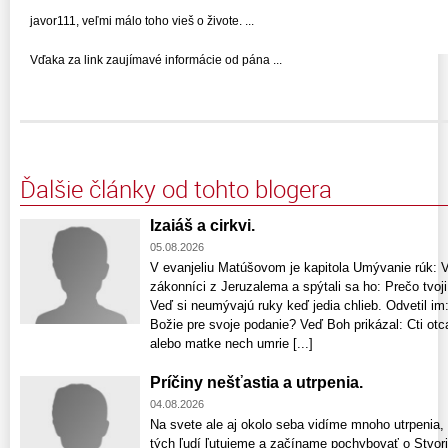
javor111, veľmi málo toho vieš o živote. ...
Vďaka za link zaujímavé informácie od pána ...
Ďalšie články od tohto blogera
Izaiáš a cirkvi.
05.08.2026
V evanjeliu Matúšovom je kapitola Umývanie rúk: Vte
zákonníci z Jeruzalema a spýtali sa ho: Prečo tvoji
Veď si neumývajú ruky keď jedia chlieb. Odvetil im:
Božie pre svoje podanie? Veď Boh prikázal: Cti otca
alebo matke nech umrie [...]
Príčiny nešťastia a utrpenia.
04.08.2026
Na svete ale aj okolo seba vidíme mnoho utrpenia,
tých ľudí ľutujeme a začíname pochybovať o Stvori