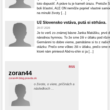
toto dopustiť. A práve tu je kameň úrazu. Pretože S
boli šťastní, ALE ON nemôže poprieť vlastné samo
na minulé životy [...]
Už Slovensko vstáva, putá si strháva.
28.07.2026
Je to verš zo známej básne Janka Matúšku, prvé dv
národnou hymnou. To že sme žili v útlaku pod rôz
Germánmi to dobre vieme, pamätáme si to z našich 
otázku: Prečo sme vôbec žili v útlaku, prečo sme 
ktoré nám priniesol Abd-ru-shin si ja [...]
RSS
zoran44
zoran44.blog.pravda.sk
o živote, o viere, príčinách a
následkoch ...