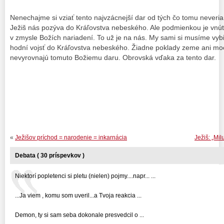
Nenechajme si vziať tento najvzácnejší dar od tých čo tomu neveria
Ježiš nás pozýva do Kráľovstva nebeského. Ale podmienkou je vnúto
v zmysle Božích nariadení. To už je na nás. My sami si musíme vybie
hodní vojsť do Kráľovstva nebeského. Žiadne poklady zeme ani moc
nevyrovnajú tomuto Božiemu daru. Obrovská vďaka za tento dar.
«
Ježišov príchod = narodenie = inkarnácia
Ježiš: „Mi
Debata ( 30 príspevkov )
Niektorí popletenci si pletu (nielen) pojmy....napr... ...
...Ja viem , komu som uveril...a Tvoja reakcia ...
Demon, ty si sam seba dokonale presvedcil o ...