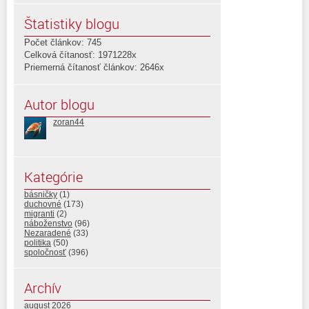
Štatistiky blogu
Počet článkov: 745
Celková čítanosť: 1971228x
Priemerná čítanosť článkov: 2646x
Autor blogu
zoran44
Kategórie
básničky
(1)
duchovné
(173)
migranti
(2)
náboženstvo
(96)
Nezaradené
(33)
politika
(50)
spoločnosť
(396)
Archív
august 2026