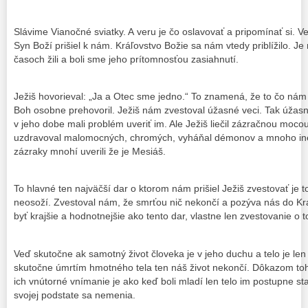
Slávime Vianočné sviatky. A veru je čo oslavovať a pripomínať si
Syn Boží prišiel k nám. Kráľovstvo Božie sa nám vtedy priblížilo. J
časoch žili a boli sme jeho prítomnosťou zasiahnutí.
Ježiš hovorieval: „Ja a Otec sme jedno.“ To znamená, že to čo nám
Boh osobne prehovoril. Ježiš nám zvestoval úžasné veci. Tak úžasné b
v jeho dobe mali problém uveriť im. Ale Ježiš liečil zázračnou moco
uzdravoval malomocných, chromých, vyháňal démonov a mnoho iného
zázraky mnohí uverili že je Mesiáš.
To hlavné ten najväčší dar o ktorom nám prišiel Ježiš zvestovať je to
neosoží. Zvestoval nám, že smrťou nič nekončí a pozýva nás do K
byť krajšie a hodnotnejšie ako tento dar, vlastne len zvestovanie 
Veď skutočne ak samotný život človeka je v jeho duchu a telo je le
skutočne úmrtím hmotného tela ten náš život nekončí. Dôkazom toho
ich vnútorné vnímanie je ako keď boli mladí len telo im postupne star
svojej podstate sa nemenia.