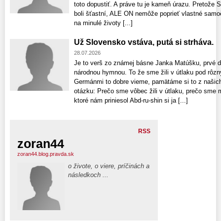
toto dopustiť. A práve tu je kameň úrazu. Pretože S
boli šťastní, ALE ON nemôže poprieť vlastné samo
na minulé životy [...]
Už Slovensko vstáva, putá si strháva.
28.07.2026
Je to verš zo známej básne Janka Matúšku, prvé dv
národnou hymnou. To že sme žili v útlaku pod rôz
Germánmi to dobre vieme, pamätáme si to z našich 
otázku: Prečo sme vôbec žili v útlaku, prečo sme 
ktoré nám priniesol Abd-ru-shin si ja [...]
RSS
zoran44
zoran44.blog.pravda.sk
o živote, o viere, príčinách a
následkoch ...