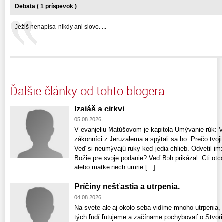
Debata ( 1 príspevok )
Ježiš nenapísal nikdy ani slovo. ...
Ďalšie články od tohto blogera
Izaiáš a cirkvi.
05.08.2026
V evanjeliu Matúšovom je kapitola Umývanie rúk: Vte
zákonníci z Jeruzalema a spýtali sa ho: Prečo tvoji
Veď si neumývajú ruky keď jedia chlieb. Odvetil im:
Božie pre svoje podanie? Veď Boh prikázal: Cti otca
alebo matke nech umrie [...]
Príčiny nešťastia a utrpenia.
04.08.2026
Na svete ale aj okolo seba vidíme mnoho utrpenia,
tých ľudí ľutujeme a začíname pochybovať o Stvori