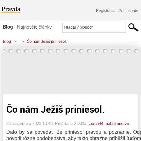
Registrácia
Prihlásenie
Blog
Najnovšie články
Najčítanejšie články
Blog
>
>
Čo nám Ježiš priniesol.
Najkomentovanejšie články
Zoznam blogov
Komerčné blogy
Čo nám Ježiš priniesol.
26. decembra 2023 10:49
, Prečítané 2 003x,
zoran44
,
náboženstvo
Dalo by sa povedať, že priniesol pravdu a poznanie. O
hovoril rôzne podobenstvá, aby takto obrazne priblížil ľuďo