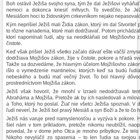
Boh oslávil Ježiša svojho syna, tým že dal Ježišovi vyháň
nemoci a dokonca kriesiť mŕtvych. To svedčilo, že Je
Mesiášom hoci to židovským cirkevníkom nejako nepasovalo
Kým neprišiel Ježiš mali Židia zákon, ktorý im dal Stvoriteľ 
to rôzne nariadenia, ktoré mali dodržiavať. Potom prichádzal
ktorí napomínali ľudí, aby sa neodkláňali od Mojžišovho z
čistote.
Keď však prišiel Ježiš všetko začalo dávať ešte väčší zmysel
dodržiava Mojžišov zákon, žije v čistote, pokore a hľadá sv
Takže sa dozvedáme, že hlavným účelom Mojžišovho zákona
išlo o vymedzenie mantinelov, ktorých keď sa budú ľudia
nebeského a budú mať večný život. To bol hlavný dôvod
prostredníctvom Mojžiša zákon.
Ježiš však hovoril, že mnohí v Izraeli nedodržiavali te
Abraháma a Mojžiša. Pretože ak by ich nasledovali a milova
a Toho, ktorý ho poslal. Žiaľ nie všetci Ježiša spoznali. 
ľudí neverí, že Ježiš bol pravý Mesiáš a syn Boží a že to čo h
Ježiš nás varuje pred namyslenosťou a vyzýva k pokore. H
šiel nám v tom príkladom, pretože nikomu neublížil, na
povedal, že v dome jeho Otca je mnoho príbytkov. Že telo
Nikoho nevylúčil zo spasenia – to len ľudia sa svojou