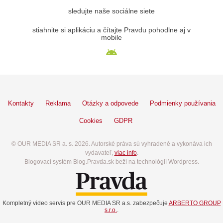
sledujte naše sociálne siete
stiahnite si aplikáciu a čítajte Pravdu pohodlne aj v
mobile
Kontakty
Reklama
Otázky a odpovede
Podmienky používania
Cookies
GDPR
© OUR MEDIA SR a. s. 2026. Autorské práva sú vyhradené a vykonáva ich
vydavateľ,
viac info
.
Blogovací systém Blog.Pravda.sk beží na technológií Wordpress.
Kompletný video servis pre OUR MEDIA SR a.s. zabezpečuje
ARBERTO GROUP
s.r.o.
.