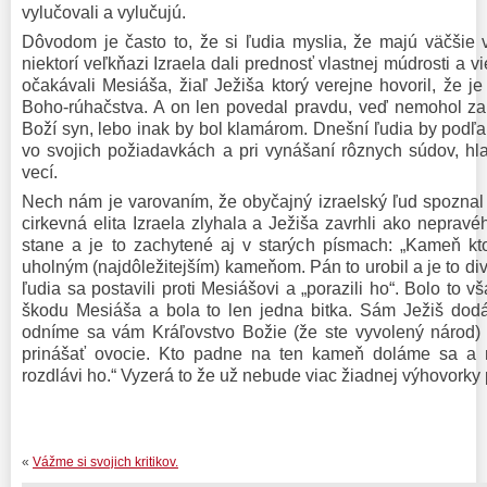
vylučovali a vylučujú.
Dôvodom je často to, že si ľudia myslia, že majú väčšie 
niektorí veľkňazi Izraela dali prednosť vlastnej múdrosti a v
očakávali Mesiáša, žiaľ Ježiša ktorý verejne hovoril, že je
Boho-rúhačstva. A on len povedal pravdu, veď nemohol zapr
Boží syn, lebo inak by bol klamárom. Dnešní ľudia by podľa 
vo svojich požiadavkách a pri vynášaní rôznych súdov, h
vecí.
Nech nám je varovaním, že obyčajný izraelský ľud spoznal J
cirkevná elita Izraela zlyhala a Ježiša zavrhli ako neprav
stane a je to zachytené aj v starých písmach: „Kameň ktorý
uholným (najdôležitejším) kameňom. Pán to urobil a je to div
ľudia sa postavili proti Mesiášovi a „porazili ho“. Bolo to 
škodu Mesiáša a bola to len jedna bitka. Sám Ježiš dodá
odníme sa vám Kráľovstvo Božie (že ste vyvolený národ) 
prinášať ovocie. Kto padne na ten kameň doláme sa a
rozdlávi ho.“ Vyzerá to že už nebude viac žiadnej výhovorky 
«
Vážme si svojich kritikov.