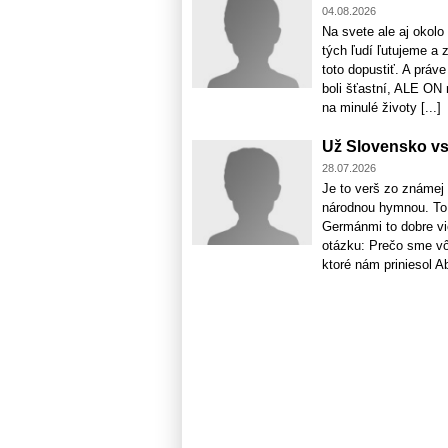
04.08.2026
Na svete ale aj okol
tých ľudí ľutujeme a 
toto dopustiť. A práv
boli šťastní, ALE ON
na minulé životy [...]
Už Slovensko vst
28.07.2026
Je to verš zo známej
národnou hymnou. To 
Germánmi to dobre vi
otázku: Prečo sme vôb
ktoré nám priniesol Abd