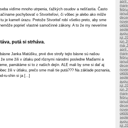
apríl
mare
o seba vidíme mnoho utrpenia, ťažkých osudov a nešťastia. Často
febr
janu
začíname pochybovať o Stvoriteľovi, či vôbec je alebo ako môže
dece
e tu je kameň úrazu. Pretože Stvoriteľ robí všetko preto, aby sme
nove
 nemôže poprieť vlastné samočinné zákony. A to že my neveríme
októ
sept
augu
júl 2
jún 
áva, putá si strháva.
máj 
apríl
mare
 básne Janka Matúšku, prvé dve strofy tejto básne sú našou
febr
že sme žili v útlaku pod rôznymi národmi posledne Maďarmi a
janu
eme, pamätáme si to z našich dejín. ALE mali by sme si dať aj
dece
nove
ec žili v útlaku, prečo sme mali tie putá??? Na základe poznania,
októ
-ru-shin si ja [...]
sept
augu
júl 2
jún 
mare
febr
janu
dece
nove
októ
sept
augu
júl 2