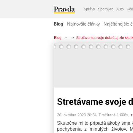
Správy
Športweb
Auto
Kok
Blog
Najnovšie články
Najčítanejšie č
Blog
>
>
Stretávame svoje dobré aj zlé skutk
Stretávame svoje do
26. októbra 2023 20:54
, Prečítané 1 608x,
z
Skutočne mi to pripadá akoby sme k
pochybenia z minulých životov. 