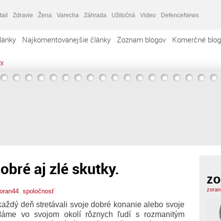
tail
Zdravie
Žena
Varecha
Záhrada
Užitočná
Video
DefenceNews
lánky
Najkomentovanejšie články
Zoznam blogov
Komerčné blog
y.
bré aj zlé skutky.
zo
zoran
oran44
,
spoločnosť
aždý deň stretávali svoje dobré konanie alebo svoje
Máme vo svojom okolí rôznych ľudí s rozmanitým