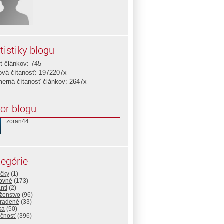
tistiky blogu
t článkov: 745
ová čítanosť: 1972207x
merná čítanosť článkov: 2647x
or blogu
zoran44
egórie
ičky
(1)
ovné
(173)
nti
(2)
ženstvo
(96)
radené
(33)
ika
(50)
očnosť
(396)