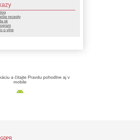
kazy
blog
pšie recepty
da.sk
rogram
o o víne
likáciu a čítajte Pravdu pohodlne aj v
mobile
GDPR