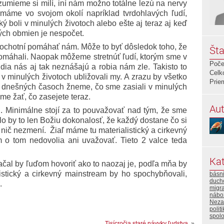
zumieme si milí, iní nám možno totálne lezú na nervy
máme vo svojom okolí napríklad tvrdohlavých ľudí,
 boli v minulých životoch alebo ešte aj teraz aj keď
ých obmien je nespočet.
e ochotní pomáhať nám. Môže to byť dôsledok toho, že
Šta
omáhali. Naopak môžeme stretnúť ľudí, ktorým sme v
Poče
 ľudia nás aj tak neznášajú a robia nám zle. Takisto to
Celk
v minulých životoch ubližovali my. A zrazu by všetko
Prie
 v dnešných časoch žneme, čo sme zasiali v minulých
me žať, čo zasejete teraz.
Aut
u. Minimálne stojí za to pouvažovať nad tým, že sme
lo by to len Božiu dokonalosť, že každý dostane čo si
nič nezmení. Žiaľ máme tu materialistický a cirkevný
 o tom nedovolia ani uvažovať. Tieto 2 valce teda
Kat
začal by ľuďom hovoriť ako to naozaj je, podľa mňa by
istický a cirkevný mainstream by ho spochybňovali,
básn
duch
.
migra
nábo
Neza
polit
spol
Tisícročia staré návyky ľudstva.
»