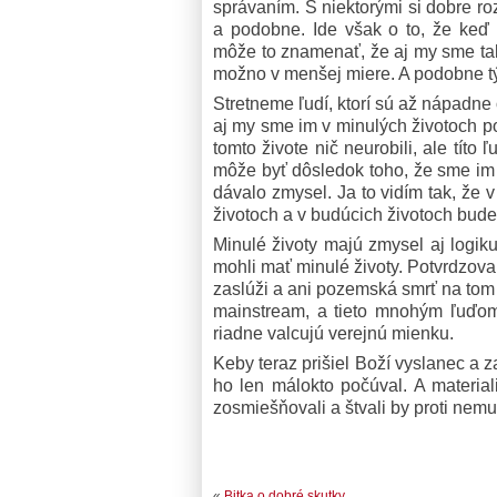
správaním. S niektorými si dobre ro
a podobne. Ide však o to, že keď 
môže to znamenať, že aj my sme taký
možno v menšej miere. A podobne t
Stretneme ľudí, ktorí sú až nápadn
aj my sme im v minulých životoch p
tomto živote nič neurobili, ale títo
môže byť dôsledok toho, že sme im 
dávalo zmysel.
Ja to vidím tak, že
životoch a v budúcich životoch bude
Minulé životy majú zmysel aj logik
mohli mať minulé životy. Potvrdzova
zaslúži a ani pozemská smrť na tom 
mainstream, a tieto mnohým ľuďom
riadne valcujú verejnú mienku.
Keby teraz prišiel Boží vyslanec a 
ho len málokto počúval. A material
zosmiešňovali a štvali by proti nemu
«
Bitka o dobré skutky.