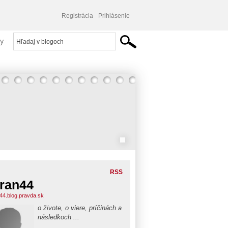
Registrácia
Prihlásenie
y
RSS
ran44
44.blog.pravda.sk
o živote, o viere, príčinách a
následkoch ...