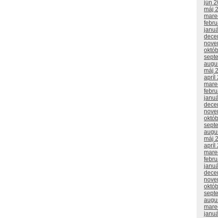
jún 
máj 
mare
febr
janu
dece
nove
októ
sept
augu
máj 
apríl
mare
febr
janu
dece
nove
októ
sept
augu
máj 
apríl
mare
febr
janu
dece
nove
októ
sept
augu
mare
janu