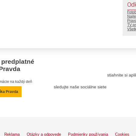
Od
Foto
Najle
Prav
TV p
Všetk
 predplatné
Pravda
stiahnite si ap
ormácie na každý deň
sledujte naše sociálne siete
íka Pravda
Reklama
Otázky a odpovede
Podmienky používania
Cookies