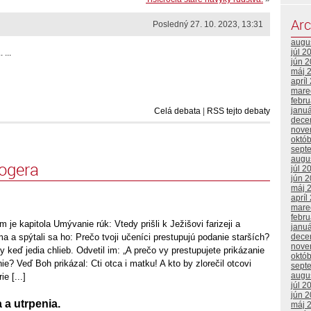
Arc
Posledný 27. 10. 2023, 13:31
augu
júl 2
 ...
jún 
máj 
apríl
mare
febr
janu
Celá debata
|
RSS tejto debaty
dece
nove
októ
sept
augu
logera
júl 2
jún 
máj 
apríl
mare
febr
 je kapitola Umývanie rúk: Vtedy prišli k Ježišovi farizeji a
janu
dece
a a spýtali sa ho: Prečo tvoji učeníci prestupujú podanie starších?
nove
 keď jedia chlieb. Odvetil im: „A prečo vy prestupujete prikázanie
októ
ie? Veď Boh prikázal: Cti otca i matku! A kto by zlorečil otcovi
sept
augu
e [...]
júl 2
jún 
 a utrpenia.
máj 