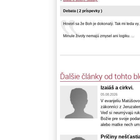
Debata ( 2 príspevky )
Hovorí sa že Boh je dokonalý. Tak mi teda vy...
Minule životy nemajú zmysel ani logiku. ...
Ďalšie články od tohto b
Izaiáš a cirkvi.
05.08.2026
V evanjeliu Matúšovom
zákonníci z Jeruzalem
Veď si neumývajú ruky
Božie pre svoje podan
alebo matke nech umri
Príčiny nešťastia