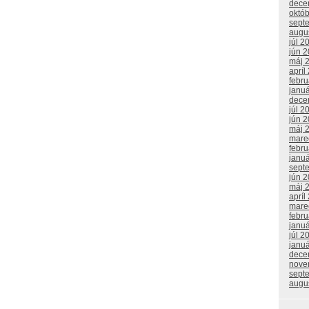
dece
októ
sept
augu
júl 2
jún 
máj 
apríl
febr
janu
dece
júl 2
jún 
máj 
mare
febr
janu
sept
jún 
máj 
apríl
mare
febr
janu
júl 2
janu
dece
nove
sept
augu