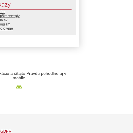
kazy
blog
pšie recepty
da.sk
rogram
o o víne
likáciu a čítajte Pravdu pohodlne aj v
mobile
GDPR