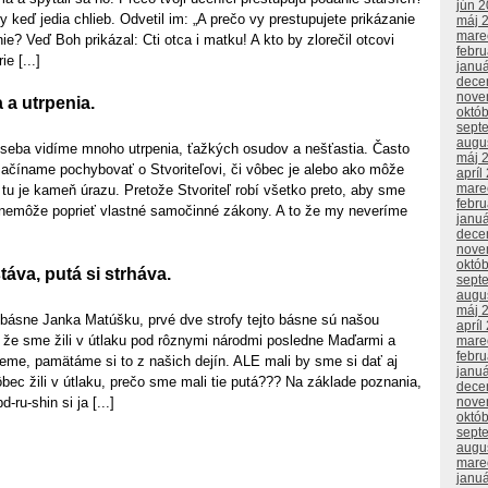
jún 
 keď jedia chlieb. Odvetil im: „A prečo vy prestupujete prikázanie
máj 
mare
ie? Veď Boh prikázal: Cti otca i matku! A kto by zlorečil otcovi
febr
e [...]
janu
dece
nove
 a utrpenia.
októ
sept
augu
o seba vidíme mnoho utrpenia, ťažkých osudov a nešťastia. Často
máj 
začíname pochybovať o Stvoriteľovi, či vôbec je alebo ako môže
apríl
mare
e tu je kameň úrazu. Pretože Stvoriteľ robí všetko preto, aby sme
febr
 nemôže poprieť vlastné samočinné zákony. A to že my neveríme
janu
dece
nove
októ
áva, putá si strháva.
sept
augu
máj 
 básne Janka Matúšku, prvé dve strofy tejto básne sú našou
apríl
že sme žili v útlaku pod rôznymi národmi posledne Maďarmi a
mare
febr
eme, pamätáme si to z našich dejín. ALE mali by sme si dať aj
janu
ec žili v útlaku, prečo sme mali tie putá??? Na základe poznania,
dece
-ru-shin si ja [...]
nove
októ
sept
augu
mare
janu