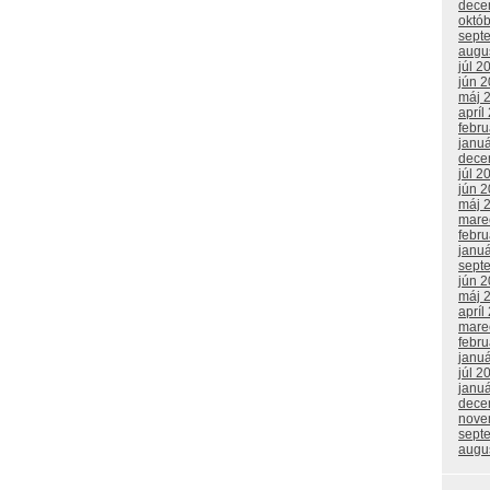
dece
októ
sept
augu
júl 2
jún 
máj 
apríl
febr
janu
dece
júl 2
jún 
máj 
mare
febr
janu
sept
jún 
máj 
apríl
mare
febr
janu
júl 2
janu
dece
nove
sept
augu