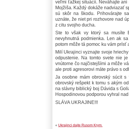
veľmi ťažkej situácii. Neváhajte ani
Mojžiša. Každý dokáže nadviazať sp
sú skôr na škodu. Prihovárajte s
uznáte, že niet pri rozhovore nad 
z citu svojho ducha.
Ste to však vy ktorý sa musíte B
nevyhnutná podmienka. Len ak sa 
potom môže tá pomoc ku vám prísť a
Milí Ukrajinci vyznajte svoje hriec
odpustenie. Na tomto svete nie je
vnútorne čo najčistejšími a môže v
ale proti agresorovi máte právo s o
Ja osobne mám obrovský súcit s t
obrovský rešpekt k tomu s akým odh
na slávny biblický boj Dávida s Goli
Hospodinovou podporou vyhral nad 
SLÁVA UKRAJINE!!!
«
Ukrajinci dajte Rusom Krym.