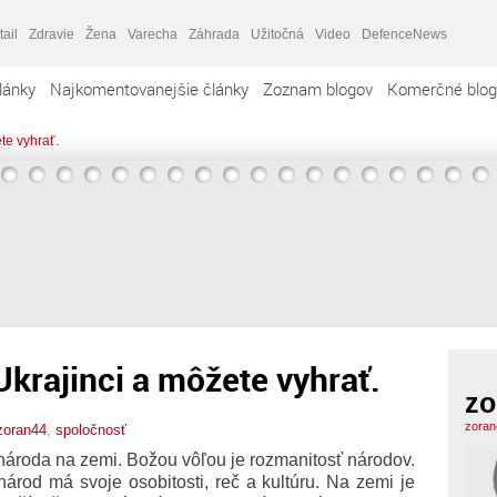
tail
Zdravie
Žena
Varecha
Záhrada
Užitočná
Video
DefenceNews
lánky
Najkomentovanejšie články
Zoznam blogov
Komerčné blog
te vyhrať.
Ukrajinci a môžete vyhrať.
zo
zoran
zoran44
,
spoločnosť
 národa na zemi. Božou vôľou je rozmanitosť národov.
árod má svoje osobitosti, reč a kultúru. Na zemi je