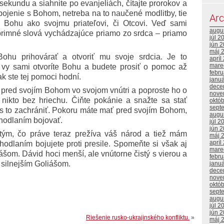
 sekundu a siahnite po evanjeliách, čítajte prorokov a
ojenie s Bohom, netreba na to naučené modlitby, tie
Arc
a Bohu ako svojmu priateľovi, či Otcovi. Veď sami
augu
úprimné slová vychádzajúce priamo zo srdca – priamo
júl 2
jún 
máj 
ohu prihovárať a otvoriť mu svoje srdcia. Je to
apríl
mare
vy sami otvoríte Bohu a budete prosiť o pomoc až
febr
k ste tej pomoci hodní.
janu
dece
hy pred svojím Bohom vo svojom vnútri a poproste ho o
nove
 nikto bez hriechu. Čiňte pokánie a snažte sa stať
októ
sept
ás to zachrániť. Pokoru máte mať pred svojím Bohom,
augu
dhodlaním bojovať.
júl 2
jún 
ým, čo práve teraz prežíva váš národ a tiež mám
máj 
apríl
odlaním bojujete proti presile. Spomeňte si však aj
mare
ášom. Dávid hoci menší, ale vnútorne čistý s vierou a
febr
silnejším Goliášom.
janu
dece
nove
októ
sept
augu
júl 2
jún 
Riešenie rusko-ukrajinského konfliktu.
»
máj 