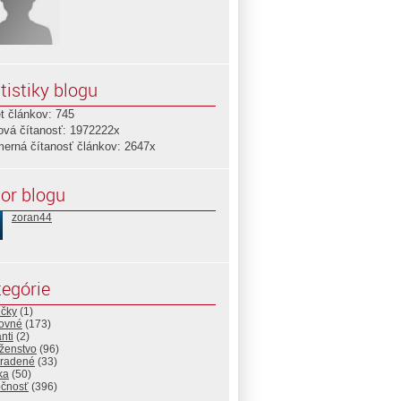
tistiky blogu
t článkov: 745
ová čítanosť: 1972222x
merná čítanosť článkov: 2647x
or blogu
zoran44
egórie
ičky
(1)
ovné
(173)
nti
(2)
ženstvo
(96)
radené
(33)
ika
(50)
očnosť
(396)