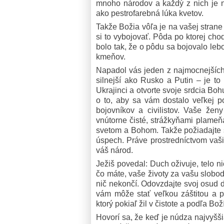
mnoho národov a každý z nich je ni
ako pestrofarebná lúka kvetov.
Takže Božia vôľa je na vašej strane
si to vybojovať. Pôda po ktorej cho
bolo tak, že o pôdu sa bojovalo lebo
kmeňov.
Napadol vás jeden z najmocnejších
silnejší ako Rusko a Putin – je to 
Ukrajinci a otvorte svoje srdcia Boh
o to, aby sa vám dostalo veľkej p
bojovníkov a civilistov. Vaše že
vnútorne čisté, strážkyňami plameň
svetom a Bohom. Takže požiadajte 
úspech. Práve prostredníctvom vaš
váš národ.
Ježiš povedal: Duch oživuje, telo ni
čo máte, vaše životy za vašu slobo
nič nekončí. Odovzdajte svoj osud 
vám môže stať veľkou záštitou a 
ktorý pokiaľ žil v čistote a podľa B
Hovorí sa, že keď je núdza najvyšš