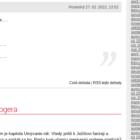
apríl
mare
Posledný 27. 02. 2022, 13:52
febr
janu
dece
.. ...
nove
októ
sept
augu
júl 2
 ...
jún 
máj 
apríl
. ...
mare
febr
janu
dece
nove
októ
Celá debata
|
RSS tejto debaty
sept
augu
júl 2
jún 
mare
logera
febr
janu
dece
nove
októ
sept
augu
 je kapitola Umývanie rúk: Vtedy prišli k Ježišovi farizeji a
júl 2
a a spýtali sa ho: Prečo tvoji učeníci prestupujú podanie starších?