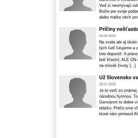
Veď si neumývajú ruky
Božie pre svoje podan
alebo matke nech umri
Príčiny nešťastia
04.08.2026
Na svete ale aj okol
tých ľudí ľutujeme a 
toto dopustiť. A práv
boli šťastní, ALE ON
na minulé životy [...]
Už Slovensko vst
28.07.2026
Je to verš zo známej
národnou hymnou. To 
Germánmi to dobre vi
otázku: Prečo sme vôb
ktoré nám priniesol Abd