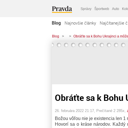
Správy
Športweb
Auto
Kok
Blog
Najnovšie články
Najčítanejšie č
Blog
>
>
Obráťte sa k Bohu Ukrajinci a môže
Obráťte sa k Bohu 
26. februára 2022 21:17
, Prečítané 2 285x,
Božou vôľou nie je existencia len 1
Hovorí sa o kráse národov. Každý n