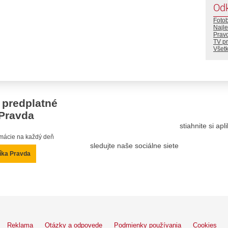
Od
Foto
Najle
Prav
TV p
Všetk
 predplatné
Pravda
stiahnite si ap
ormácie na každý deň
sledujte naše sociálne siete
íka Pravda
Reklama
Otázky a odpovede
Podmienky používania
Cookies