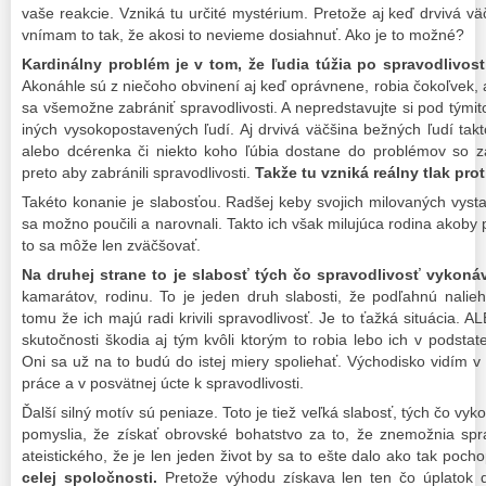
vaše reakcie. Vzniká tu určité mystérium. Pretože aj keď drvivá väč
vnímam to tak, že akosi to nevieme dosiahnuť. Ako je to možné?
Kardinálny problém je v tom, že ľudia túžia po spravodlivos
Akonáhle sú z niečoho obvinení aj keď oprávnene, robia čokoľvek, ab
sa všemožne zabrániť spravodlivosti. A nepredstavujte si pod týmito
iných vysokopostavených ľudí. Aj drvivá väčšina bežných ľudí tak
alebo dcérenka či niekto koho ľúbia dostane do problémov so zá
preto aby zabránili spravodlivosti.
Takže tu vzniká reálny
tlak prot
Takéto konanie je slabosťou. Radšej keby svojich milovaných vystavi
sa možno poučili a narovnali. Takto ich však milujúca rodina akoby
to sa môže len zväčšovať.
Na druhej strane to je slabosť tých čo spravodlivosť vykonáv
kamarátov, rodinu. To je jeden druh slabosti, že podľahnú nalieha
tomu že ich majú radi krivili spravodlivosť. Je to ťažká situácia. A
skutočnosti škodia aj tým kvôli ktorým to robia lebo ich v podst
Oni sa už na to budú do istej miery spoliehať. Východisko vidím v
práce a v posvätnej úcte k spravodlivosti.
Ďalší silný motív sú peniaze. Toto je tiež veľká slabosť, tých čo vyk
pomyslia, že získať obrovské bohatstvo za to, že znemožnia spra
ateistického, že je len jeden život by sa to ešte dalo ako tak pocho
celej spoločnosti.
Pretože výhodu získava len ten čo úplatok da