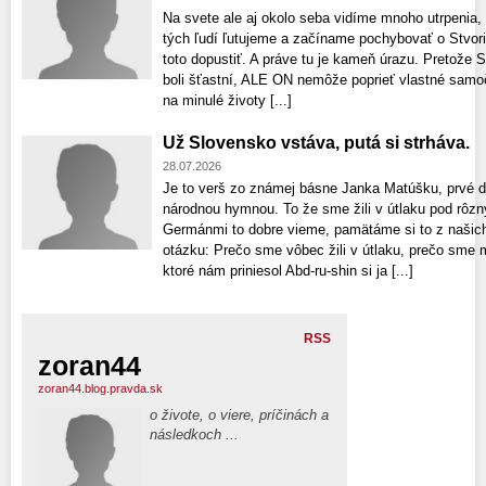
Na svete ale aj okolo seba vidíme mnoho utrpenia,
tých ľudí ľutujeme a začíname pochybovať o Stvori
toto dopustiť. A práve tu je kameň úrazu. Pretože S
boli šťastní, ALE ON nemôže poprieť vlastné samo
na minulé životy [...]
Už Slovensko vstáva, putá si strháva.
28.07.2026
Je to verš zo známej básne Janka Matúšku, prvé dv
národnou hymnou. To že sme žili v útlaku pod rôz
Germánmi to dobre vieme, pamätáme si to z našich 
otázku: Prečo sme vôbec žili v útlaku, prečo sme 
ktoré nám priniesol Abd-ru-shin si ja [...]
RSS
zoran44
zoran44.blog.pravda.sk
o živote, o viere, príčinách a
následkoch ...