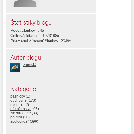
Štatistiky blogu
Počet článkov: 745
Celková čítanosť: 1973168x
Priemerná čítanosť článkov: 2649x
Autor blogu
zoran44
Kategórie
básničky
(1)
duchovné
(173)
migranti
(2)
náboženstvo
(96)
Nezaradené
(33)
politika
(50)
spoločnosť
(396)