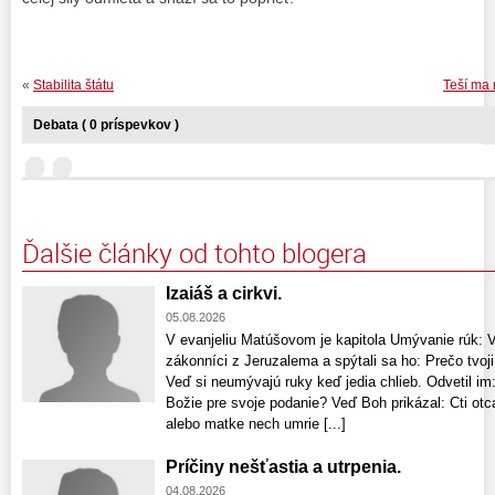
«
Stabilita štátu
Teší ma 
Debata ( 0 príspevkov )
Ďalšie články od tohto blogera
Izaiáš a cirkvi.
05.08.2026
V evanjeliu Matúšovom je kapitola Umývanie rúk: Vte
zákonníci z Jeruzalema a spýtali sa ho: Prečo tvoji
Veď si neumývajú ruky keď jedia chlieb. Odvetil im:
Božie pre svoje podanie? Veď Boh prikázal: Cti otca
alebo matke nech umrie [...]
Príčiny nešťastia a utrpenia.
04.08.2026