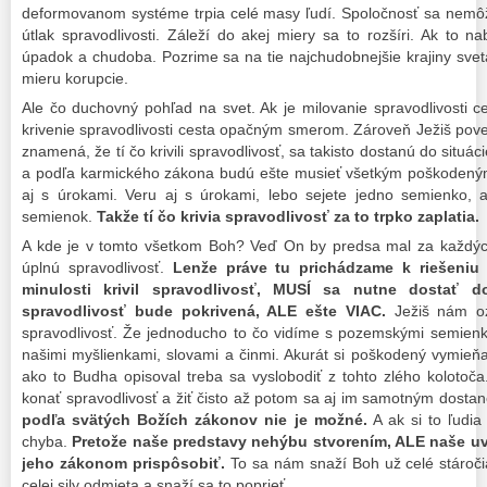
deformovanom systéme trpia celé masy ľudí. Spoločnosť sa nemôže
útlak spravodlivosti. Záleží do akej miery sa to rozšíri. Ak to 
úpadok a chudoba. Pozrime sa na tie najchudobnejšie krajiny sve
mieru korupcie.
Ale čo duchovný pohľad na svet. Ak je milovanie spravodlivosti 
krivenie spravodlivosti cesta opačným smerom. Zároveň Ježiš poved
znamená, že tí čo krivili spravodlivosť, sa takisto dostanú do situá
a podľa karmického zákona budú ešte musieť všetkým poškodený
aj s úrokami. Veru aj s úrokami, lebo sejete jedno semienko, 
semienok.
Takže tí čo krivia spravodlivosť za to trpko zaplatia.
A kde je v tomto všetkom Boh? Veď On by predsa mal za každých
úplnú spravodlivosť.
Lenže práve tu prichádzame k riešeniu 
minulosti krivil spravodlivosť, MUSÍ sa nutne dostať do
spravodlivosť bude pokrivená, ALE ešte VIAC.
Ježiš nám oz
spravodlivosť. Že jednoducho to čo vidíme s pozemskými semienka
našimi myšlienkami, slovami a činmi. Akurát si poškodený vymieň
ako to Budha opisoval treba sa vyslobodiť z tohto zlého kolotoč
konať spravodlivosť a žiť čisto až potom sa aj im samotným dostan
podľa svätých Božích zákonov nie je možné.
A ak si to ľudia 
chyba.
Pretože naše predstavy nehýbu stvorením, ALE naše uv
jeho zákonom prispôsobiť.
To sa nám snaží Boh už celé stáročia
celej sily odmieta a snaží sa to poprieť.