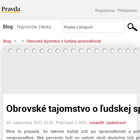
Registrácia
Prihlásenie
Blog
Najnovšie články
Najčítanejšie články
Blog
>
>
Obrovské tajomstvo o ľudskej spravodlivosti.
Najkomentovanejšie články
Zoznam blogov
Komerčné blogy
Obrovské tajomstvo o ľudskej sp
19. septembra 2021 10:42
, Prečítané 2 242x,
zoran44
,
spoločnosť
Mne to pripadá, že takmer každý túži po spravodlivosti a po
nespravodlivé. Aké percento ľudí vo vašom okolí skutočne túži p