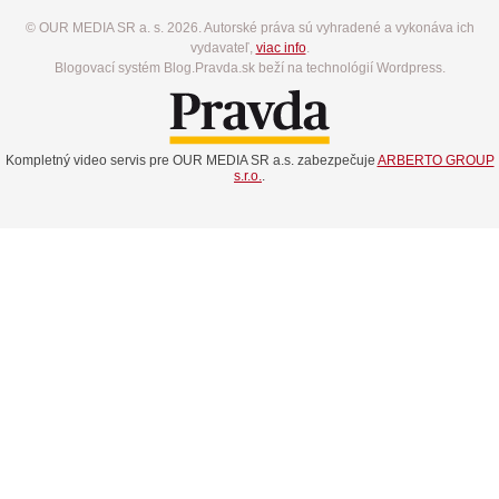
© OUR MEDIA SR a. s. 2026. Autorské práva sú vyhradené a vykonáva ich
vydavateľ,
viac info
.
Blogovací systém Blog.Pravda.sk beží na technológií Wordpress.
Kompletný video servis pre OUR MEDIA SR a.s. zabezpečuje
ARBERTO GROUP
s.r.o.
.