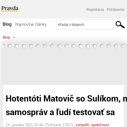
Registrácia
Prihlásenie
Blog
Najnovšie články
Najčítanejšie články
Blog
>
Najkomentovanejšie články
>
Hotentóti Matovič so Sulíkom, neochota samospráv a ľudí testovať sa
Zoznam blogov
Komerčné blogy
Hotentóti Matovič so Sulíkom, 
samospráv a ľudí testovať sa
14. januára 2021 20:44
, Prečítané 3 557x,
zoran44
,
spoločnosť