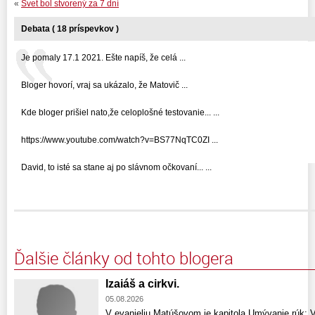
«
Svet bol stvorený za 7 dní
Debata ( 18 príspevkov )
Je pomaly 17.1 2021. Ešte napíš, že celá ...
Bloger hovorí, vraj sa ukázalo, že Matovič ...
Kde bloger prišiel nato,že celoplošné testovanie... ...
https://www.youtube.com/watch?v=BS77NqTC0ZI ...
David, to isté sa stane aj po slávnom očkovaní... ...
Ďalšie články od tohto blogera
Izaiáš a cirkvi.
05.08.2026
V evanjeliu Matúšovom je kapitola Umývanie rúk: Vte