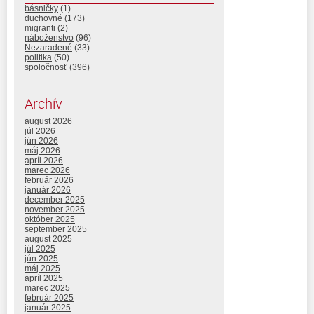
básničky
(1)
duchovné
(173)
migranti
(2)
náboženstvo
(96)
Nezaradené
(33)
politika
(50)
spoločnosť
(396)
Archív
august 2026
júl 2026
jún 2026
máj 2026
apríl 2026
marec 2026
február 2026
január 2026
december 2025
november 2025
október 2025
september 2025
august 2025
júl 2025
jún 2025
máj 2025
apríl 2025
marec 2025
február 2025
január 2025