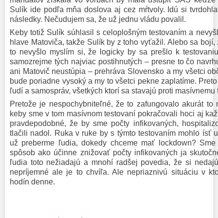
Sulík ide podľa mňa doslova aj cez mŕtvoly. Idú si tvrdoh
následky. Nečudujem sa, že už jednu vládu povalil.
Keby totiž Sulík súhlasil s celoplošným testovaním a nevyšl
hlave Matoviča, takže Sulík by z toho vyťažil. Alebo sa bojí
to nevyšlo myslím si, že logicky by sa prešlo k testovan
samozrejme tých najviac postihnutých – presne to čo navrhu
ani Matovič neustúpia – prehráva Slovensko a my všetci ob
bude poriadne vysoký a my to všetci pekne zaplatíme. Pret
ľudí a samospráv, všetkých ktorí sa stavajú proti masívnemu 
Pretože je nespochybniteľné, že to zafungovalo akurát to 
keby sme v tom masívnom testovaní pokračovali hoci aj kaž
pravdepodobné, že by sme počty infikovaných, hospitaliz
tlačili nadol. Ruka v ruke by s týmto testovaním mohlo ísť 
už preberme ľudia, dokedy chceme mať lockdown? Sme a
spôsob ako účinne znižovať počty infikovaných ja skutoč
ľudia toto nežiadajú a mnohí radšej povedia, že si nedajú
nepríjemné ale je to chvíľa. Ale nepriaznivú situáciu v 
hodín denne.