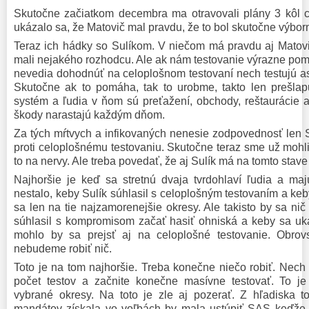
Skutočne začiatkom decembra ma otravovali plány 3 kôl c
ukázalo sa, že Matovič mal pravdu, že to bol skutočne výbor
Teraz ich hádky so Sulíkom. V niečom má pravdu aj Matovič
mali nejakého rozhodcu. Ale ak nám testovanie výrazne pom
nevedia dohodnúť na celoplošnom testovaní nech testujú as
Skutočne ak to pomáha, tak to urobme, takto len prešlap
systém a ľudia v ňom sú preťažení, obchody, reštaurácie 
škody narastajú každým dňom.
Za tých mŕtvych a infikovaných nenesie zodpovednosť len Sul
proti celoplošnému testovaniu. Skutočne teraz sme už mohli
to na nervy. Ale treba povedať, že aj Sulík má na tomto sta
Najhoršie je keď sa stretnú dvaja tvrdohlaví ľudia a ma
nestalo, keby Sulík súhlasil s celoplošným testovaním a keby
sa len na tie najzamorenejšie okresy. Ale takisto by sa nič
súhlasil s kompromisom začať hasiť ohniská a keby sa uká
mohlo by sa prejsť aj na celoplošné testovanie. Obro
nebudeme robiť nič.
Toto je na tom najhoršie. Treba konečne niečo robiť. Nech
počet testov a začnite konečne masívne testovať. To je
vybrané okresy. Na toto je zle aj pozerať. Z hľadiska t
mandátov získala vo voľbách by mala ustúpiť SAS keďže 