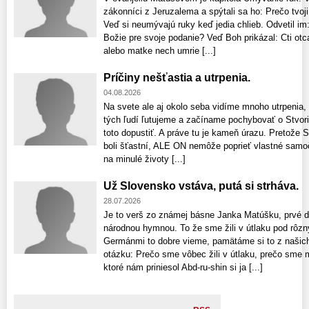
zákonníci z Jeruzalema a spýtali sa ho: Prečo tvoji
Veď si neumývajú ruky keď jedia chlieb. Odvetil im:
Božie pre svoje podanie? Veď Boh prikázal: Cti otca
alebo matke nech umrie [...]
Príčiny nešťastia a utrpenia.
04.08.2026
Na svete ale aj okolo seba vidíme mnoho utrpenia,
tých ľudí ľutujeme a začíname pochybovať o Stvori
toto dopustiť. A práve tu je kameň úrazu. Pretože S
boli šťastní, ALE ON nemôže poprieť vlastné samo
na minulé životy [...]
Už Slovensko vstáva, putá si strháva.
28.07.2026
Je to verš zo známej básne Janka Matúšku, prvé dv
národnou hymnou. To že sme žili v útlaku pod rôz
Germánmi to dobre vieme, pamätáme si to z našich 
otázku: Prečo sme vôbec žili v útlaku, prečo sme 
ktoré nám priniesol Abd-ru-shin si ja [...]