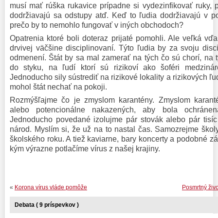
musí mať rúška rukavice prípadne si vydezinfikovať ruky, 
dodržiavajú sa odstupy atď. Keď to ľudia dodržiavajú v po
prečo by to nemohlo fungovať v iných obchodoch?
Opatrenia ktoré boli doteraz prijaté pomohli. Ale veľká vďa
drvivej väčšine disciplinovaní. Týto ľudia by za svoju disc
odmenení. Štát by sa mal zamerať na tých čo sú chorí, na t
do styku, na ľudí ktorí sú rizikoví ako šoféri medzin
Jednoducho sily sústrediť na rizikové lokality a rizikových ľ
mohol štát nechať na pokoji.
Rozmýšľajme čo je zmyslom karantény. Zmyslom karanté
alebo potencionálne nakazených, aby bola ochránen
Jednoducho povedané izolujme pár stovák alebo pár tisíc 
národ. Myslím si, že už na to nastal čas. Samozrejme škol
školského roku. A tiež kaviarne, bary koncerty a podobné zál
kým výrazne potlačíme vírus z našej krajiny.
«
Korona vírus vláde pomôže
Posmrtný živo
Debata ( 9 príspevkov )