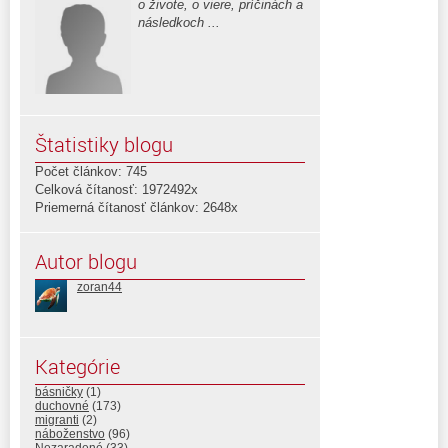
o živote, o viere, príčinách a
následkoch ...
Štatistiky blogu
Počet článkov: 745
Celková čítanosť: 1972492x
Priemerná čítanosť článkov: 2648x
Autor blogu
zoran44
Kategórie
básničky
(1)
duchovné
(173)
migranti
(2)
náboženstvo
(96)
Nezaradené
(33)