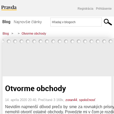
Registrácia
Prihlásenie
Blog
Najnovšie články
Najčítanejšie články
Blog
>
>
Otvorme obchody
Najkomentovanejšie články
Zoznam blogov
Komerčné blogy
Otvorme obchody
14. apríla 2020 20:40
, Prečítané 3 169x,
zoran44
,
spoločnosť
Nevidím najmenší dôvod prečo by sme za rovnakých prísn
nemohli otvoriť ostatné obchody. Povedzte mi v čom je rozdi