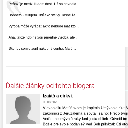
Peňazí je medzi ľudom dosť. Už sa nevedia ...
Bonnefoi- Milujem ľudí ako ste vy. Jasné že ...
Výroba môže vyrábať ak to nebude mať kto ...
Aha, takze hdp netvori prioritne vyroba, ale ...
Skôr by som otvoril nákupné centrá. Majú ...
Ďalšie články od tohto blogera
Izaiáš a cirkvi.
05.08.2026
V evanjeliu Matúšovom je kapitola Umývanie rúk: Vte
zákonníci z Jeruzalema a spýtali sa ho: Prečo tvoji
Veď si neumývajú ruky keď jedia chlieb. Odvetil im:
Božie pre svoje podanie? Veď Boh prikázal: Cti otca