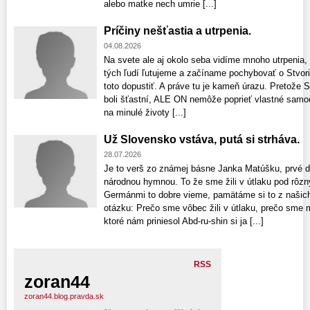
alebo matke nech umrie [...]
Príčiny nešťastia a utrpenia.
04.08.2026
Na svete ale aj okolo seba vidíme mnoho utrpenia,
tých ľudí ľutujeme a začíname pochybovať o Stvori
toto dopustiť. A práve tu je kameň úrazu. Pretože S
boli šťastní, ALE ON nemôže poprieť vlastné samo
na minulé životy [...]
Už Slovensko vstáva, putá si strháva.
28.07.2026
Je to verš zo známej básne Janka Matúšku, prvé dv
národnou hymnou. To že sme žili v útlaku pod rôz
Germánmi to dobre vieme, pamätáme si to z našich 
otázku: Prečo sme vôbec žili v útlaku, prečo sme 
ktoré nám priniesol Abd-ru-shin si ja [...]
RSS
zoran44
zoran44.blog.pravda.sk