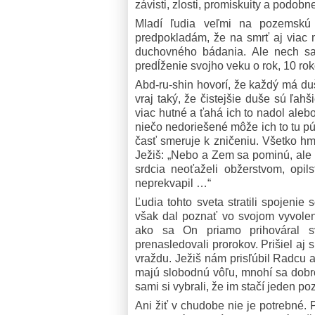
závisti, zlosti, promiskuity a podobn
Mladí ľudia veľmi na pozemskú s
predpokladám, že na smrť aj viac 
duchovného bádania. Ale nech sa 
predĺženie svojho veku o rok, 10 ro
Abd-ru-shin hovorí, že každý má dušu
vraj taký, že čistejšie duše sú ľah
viac hutné a ťahá ich to nadol ale
niečo nedoriešené môže ich to tu pú
časť smeruje k zničeniu. Všetko h
Ježiš: „Nebo a Zem sa pominú, ale 
srdcia neoťaželi obžerstvom, opil
neprekvapil …“
Ľudia tohto sveta stratili spojenie
však dal poznať vo svojom vyvole
ako sa On priamo prihováral sv
prenasledovali prorokov. Prišiel aj 
vraždu. Ježiš nám prisľúbil Radcu aj
majú slobodnú vôľu, mnohí sa dobr
sami si vybrali, že im stačí jeden p
Ani žiť v chudobe nie je potrebné. 