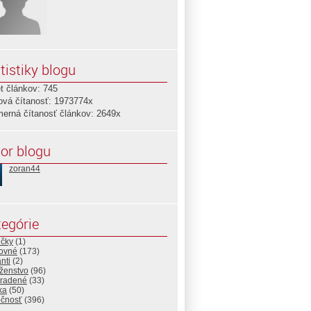
tistiky blogu
t článkov: 745
ová čítanosť: 1973774x
merná čítanosť článkov: 2649x
or blogu
zoran44
egórie
ičky
(1)
ovné
(173)
nti
(2)
ženstvo
(96)
radené
(33)
ika
(50)
očnosť
(396)