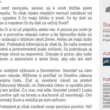
e.
mrť nemyslia, seniori sú k smrti bližšie preto
myslia. To však nijako mladých nemusí odrádzať od
vyjadria tí čo majú blízko k smrti, čo by dali za
kov a napokon čo by dali za večný život?
Šta
 či si to už pripúšťa alebo nie. A proces po smrti je
Poče
šie a pozvoľna stúpajú nahor a tie špinavšie duše sú
Celk
bo ostávajú v blízkom okolí Zeme. Alebo ak majú duše
Prie
tať. Podstatná informácia je však tá, že naša svetová
motné a jemnohmotné bude zničené, čo potvrdzuje aj
Aut
moje slová sa nepominú. Dávajte si pozor, aby vaše
stvom a starosťami o tento život, aby vás ten deň
 so svetlými výšinami a Stvoriteľom. Stvoriteľ sa nám
nom národe. Môžeme si prečítať zo Starého zákona
Kat
ojmu ľudu. Žiaľ aj vyvolený národ sa protivil
sľubovaný Mesiáš, no židovská cirkev si vynútila jeho
básn
duch
 ten prišiel. Čo viac mal ešte Stvoriteľ urobiť? Ľudia
migra
ovoľne upli na hmotu a duchovné už nevnímajú. Oni
nábo
Neza
ozemský život a netúžia po tom večnom.
polit
spol
Podstatné je však zarábať svoje peniaze poctivo. Nič