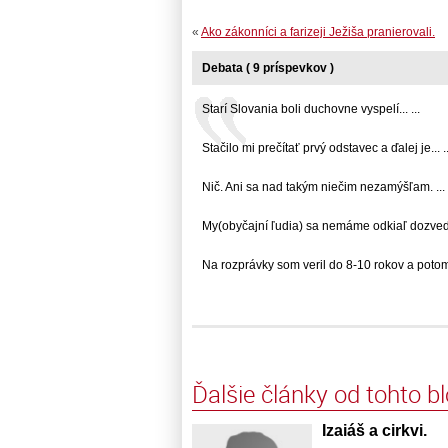
«
Ako zákonníci a farizeji Ježiša pranierovali.
Debata ( 9 príspevkov )
Starí Slovania boli duchovne vyspelí... ...
Stačilo mi prečítať prvý odstavec a ďalej je... ..
Nič. Ani sa nad takým niečim nezamýšľam. ... .
My(obyčajní ľudia) sa nemáme odkiaľ dozvedieť
Na rozprávky som veril do 8-10 rokov a potom..
Ďalšie články od tohto b
Izaiáš a cirkvi.