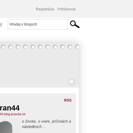
Registrácia
Prihlásenie
y
RSS
ran44
44.blog.pravda.sk
o živote, o viere, príčinách a
následkoch ...