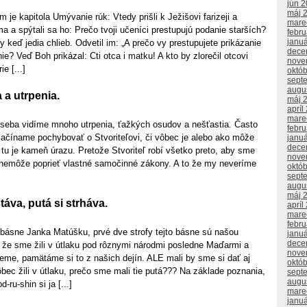
jún 
máj 
 je kapitola Umývanie rúk: Vtedy prišli k Ježišovi farizeji a
mare
a a spýtali sa ho: Prečo tvoji učeníci prestupujú podanie starších?
febr
janu
 keď jedia chlieb. Odvetil im: „A prečo vy prestupujete prikázanie
dece
ie? Veď Boh prikázal: Cti otca i matku! A kto by zlorečil otcovi
nove
e [...]
októ
sept
augu
 a utrpenia.
máj 
apríl
mare
o seba vidíme mnoho utrpenia, ťažkých osudov a nešťastia. Často
febr
začíname pochybovať o Stvoriteľovi, či vôbec je alebo ako môže
janu
dece
e tu je kameň úrazu. Pretože Stvoriteľ robí všetko preto, aby sme
nove
 nemôže poprieť vlastné samočinné zákony. A to že my neveríme
októ
sept
augu
máj 
áva, putá si strháva.
apríl
mare
febr
 básne Janka Matúšku, prvé dve strofy tejto básne sú našou
janu
dece
že sme žili v útlaku pod rôznymi národmi posledne Maďarmi a
nove
eme, pamätáme si to z našich dejín. ALE mali by sme si dať aj
októ
ec žili v útlaku, prečo sme mali tie putá??? Na základe poznania,
sept
augu
-ru-shin si ja [...]
mare
janu