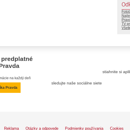
Od
Foto
Najle
Prav
TV p
Všetk
 predplatné
Pravda
stiahnite si ap
ormácie na každý deň
sledujte naše sociálne siete
íka Pravda
Reklama
Otázky a odpovede
Podmienky používania
Cookies