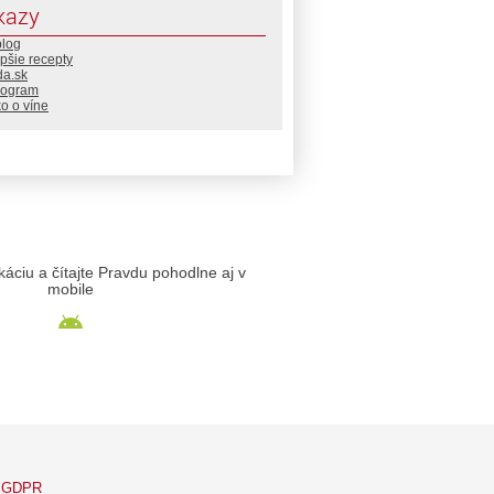
kazy
blog
pšie recepty
da.sk
rogram
o o víne
likáciu a čítajte Pravdu pohodlne aj v
mobile
GDPR