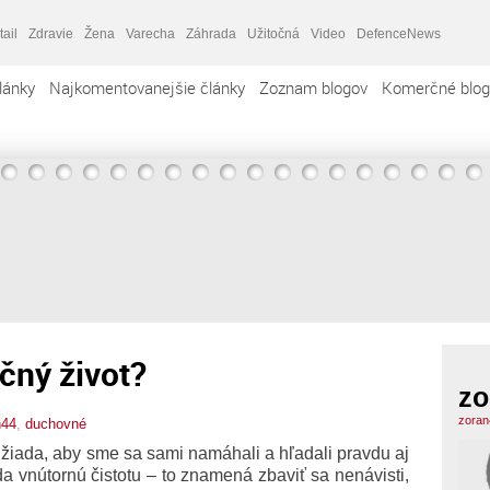
tail
Zdravie
Žena
Varecha
Záhrada
Užitočná
Video
DefenceNews
lánky
Najkomentovanejšie články
Zoznam blogov
Komerčné blog
ečný život?
zo
zoran
n44
,
duchovné
 žiada, aby sme sa sami namáhali a hľadali pravdu aj
a vnútornú čistotu – to znamená zbaviť sa nenávisti,