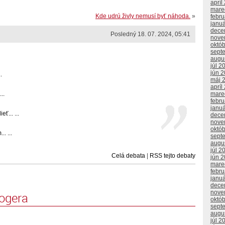
apríl
mare
Kde udrú živly nemusí byť náhoda.
»
febr
janu
dece
Posledný 18. 07. 2024, 05:41
nove
októ
sept
augu
júl 2
jún 
.
máj 
apríl
mare
..
febr
janu
... ...
dece
nove
októ
. ...
sept
augu
júl 2
Celá debata
|
RSS tejto debaty
jún 
mare
febr
janu
dece
nove
logera
októ
sept
augu
júl 2