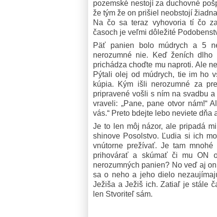
pozemské nestojí za duchovné pošpi
že tým že on prišiel neobstojí žiadna
Na čo sa teraz vyhovoria tí čo 
časoch je veľmi dôležité Podobenst
Päť panien bolo múdrych a 5 ne
nerozumné nie. Keď ženích dlho n
prichádza choďte mu naproti. Ale n
Pýtali olej od múdrych, tie im ho 
kúpia. Kým išli nerozumné za pred
pripravené vošli s ním na svadbu a 
vraveli: „Pane, pane otvor nám!“
vás.“ Preto bdejte lebo neviete dňa 
Je to len môj názor, ale pripadá m
shinove Posolstvo. Ľudia si ich m
vnútorne prežívať. Je tam mnohé 
prihovárať a skúmať či mu ON o
nerozumných panien? No veď aj oni j
sa o neho a jeho dielo nezaujímajú
Ježiša a Ježiš ich. Zatiaľ je stále 
len Stvoriteľ sám.