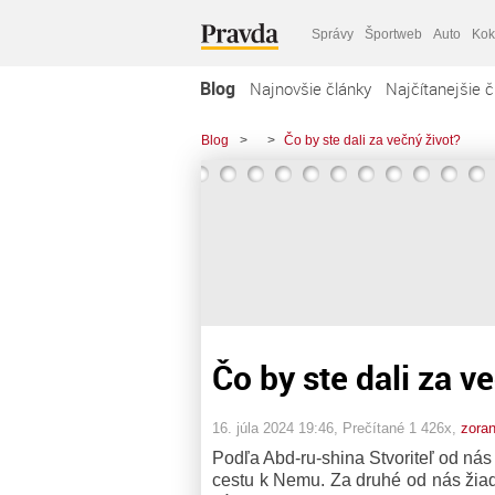
Správy
Športweb
Auto
Kok
Blog
Najnovšie články
Najčítanejšie č
Blog
>
>
Čo by ste dali za večný život?
Čo by ste dali za v
16. júla 2024 19:46
, Prečítané 1 426x,
zora
Podľa Abd-ru-shina Stvoriteľ od nás
cestu k Nemu. Za druhé od nás žiad