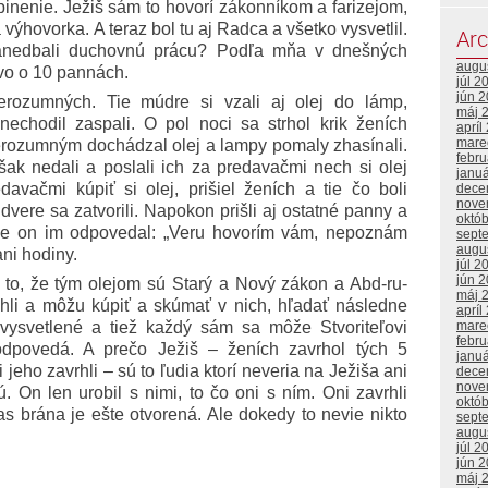
nenie. Ježiš sám to hovorí zákonníkom a farizejom,
 výhovorka. A teraz bol tu aj Radca a všetko vysvetlil.
Arc
zanedbali duchovnú prácu? Podľa mňa v dnešných
augu
vo o 10 pannách.
júl 2
jún 
rozumných. Tie múdre si vzali aj olej do lámp,
máj 
echodil zaspali. O pol noci sa strhol krik ženích
apríl
mare
erozumným dochádzal olej a lampy pomaly zhasínali.
febr
však nedali a poslali ich za predavačmi nech si olej
janu
avačmi kúpiť si olej, prišiel ženích a tie čo boli
dece
nove
dvere sa zatvorili. Napokon prišli aj ostatné panny a
októ
 Ale on im odpovedal: „Veru hovorím vám, nepoznám
sept
augu
ani hodiny.
júl 2
jún 
i to, že tým olejom sú Starý a Nový zákon a Abd-ru-
máj 
ohli a môžu kúpiť a skúmať v nich, hľadať následne
apríl
mare
vysvetlené a tiež každý sám sa môže Stvoriteľovi
febr
dpovedá. A prečo Ježiš – ženích zavrhol tých 5
janu
eho zavrhli – sú to ľudia ktorí neveria na Ježiša ani
dece
nove
. On len urobil s nimi, to čo oni s ním. Oni zavrhli
októ
čas brána je ešte otvorená. Ale dokedy to nevie nikto
sept
augu
júl 2
jún 
máj 