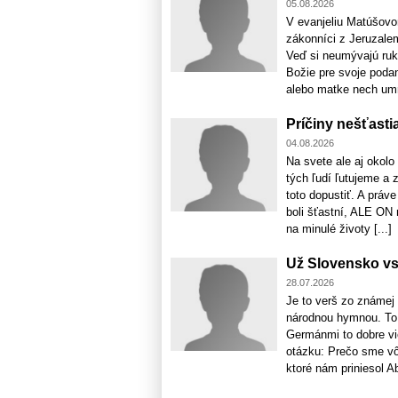
05.08.2026
V evanjeliu Matúšovom
zákonníci z Jeruzalem
Veď si neumývajú ruky
Božie pre svoje podan
alebo matke nech umri
Príčiny nešťastia
04.08.2026
Na svete ale aj okol
tých ľudí ľutujeme a 
toto dopustiť. A práv
boli šťastní, ALE ON
na minulé životy [...]
Už Slovensko vst
28.07.2026
Je to verš zo známej
národnou hymnou. To 
Germánmi to dobre vi
otázku: Prečo sme vôb
ktoré nám priniesol Abd