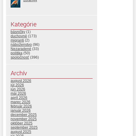
zoran44
Kategórie
básničky
(1)
duchovné
(173)
migranti
(2)
náboženstvo
(96)
Nezaradené
(33)
politika
(50)
spoločnosť
(396)
Archív
august 2026
júl 2026
jún 2026
máj 2026
apríl 2026
marec 2026
február 2026
január 2026
december 2025
november 2025
október 2025
september 2025
august 2025