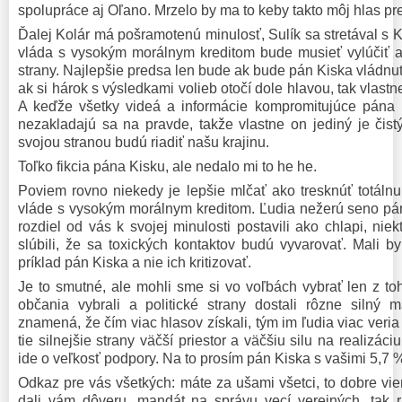
spolupráce aj Oľano. Mrzelo by ma to keby takto môj hlas pr
Ďalej Kolár má pošramotenú minulosť, Sulík sa stretával s 
vláda s vysokým morálnym kreditom bude musieť vylúčiť aj 
strany. Najlepšie predsa len bude ak bude pán Kiska vládnuť
ak si hárok s výsledkami volieb otočí dole hlavou, tak vlastn
A keďže všetky videá a informácie kompromitujúce pána
nezakladajú sa na pravde, takže vlastne on jediný je čist
svojou stranou budú riadiť našu krajinu.
Toľko fikcia pána Kisku, ale nedalo mi to he he.
Poviem rovno niekedy je lepšie mlčať ako tresknúť totálnu 
vláde s vysokým morálnym kreditom. Ľudia nežerú seno pán 
rozdiel od vás k svojej minulosti postavili ako chlapi, niek
slúbili, že sa toxických kontaktov budú vyvarovať. Mali by
príklad pán Kiska a nie ich kritizovať.
Je to smutné, ale mohli sme si vo voľbách vybrať len z to
občania vybrali a politické strany dostali rôzne silný 
znamená, že čím viac hlasov získali, tým im ľudia viac veri
tie silnejšie strany väčší priestor a väčšiu silu na realizáci
ide o veľkosť podpory. Na to prosím pán Kiska s vašimi 5,7 
Odkaz pre vás všetkých: máte za ušami všetci, to dobre vi
dali vám dôveru, mandát na správu vecí verejných, tak r