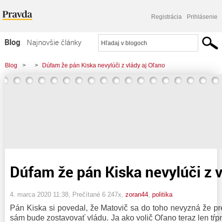
Registrácia
Prihlásenie
Blog
Najnovšie články
Najčítanejšie články
Blog
>
>
Dúfam že pán Kiska nevylúči z vlády aj Oľano
Najkomentovanejšie články
Zoznam blogov
Komerčné blogy
Dúfam že pán Kiska nevylúči z v
4. marca 2020 11:38
, Prečítané 6 247x,
zoran44
,
politika
Pán Kiska si povedal, že Matovič sa do toho nevyzná že pr
sám bude zostavovať vládu. Ja ako volič Oľano teraz len tŕp