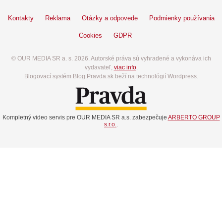
Kontakty
Reklama
Otázky a odpovede
Podmienky používania
Cookies
GDPR
© OUR MEDIA SR a. s. 2026. Autorské práva sú vyhradené a vykonáva ich
vydavateľ,
viac info
.
Blogovací systém Blog.Pravda.sk beží na technológií Wordpress.
Kompletný video servis pre OUR MEDIA SR a.s. zabezpečuje
ARBERTO GROUP
s.r.o.
.