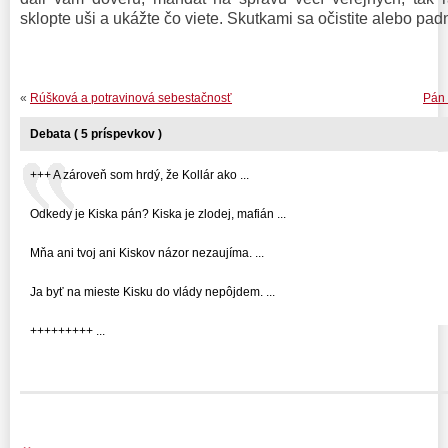
sklopte uši a ukážte čo viete. Skutkami sa očistite alebo pad
«
Rúšková a potravinová sebestačnosť
Pán 
Debata ( 5 príspevkov )
+++ A zároveň som hrdý, že Kollár ako ...
Odkedy je Kiska pán? Kiska je zlodej, mafián ...
Mňa ani tvoj ani Kiskov názor nezaujíma. ...
Ja byť na mieste Kisku do vlády nepôjdem. ...
+++++++++ ...