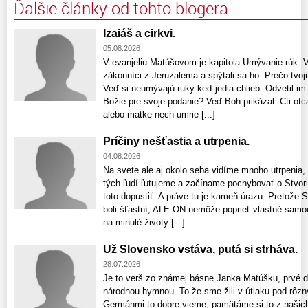
Ďalšie články od tohto blogera
Izaiáš a cirkvi.
05.08.2026
V evanjeliu Matúšovom je kapitola Umývanie rúk: Vte
zákonníci z Jeruzalema a spýtali sa ho: Prečo tvoji
Veď si neumývajú ruky keď jedia chlieb. Odvetil im:
Božie pre svoje podanie? Veď Boh prikázal: Cti otca
alebo matke nech umrie [...]
Príčiny nešťastia a utrpenia.
04.08.2026
Na svete ale aj okolo seba vidíme mnoho utrpenia,
tých ľudí ľutujeme a začíname pochybovať o Stvori
toto dopustiť. A práve tu je kameň úrazu. Pretože S
boli šťastní, ALE ON nemôže poprieť vlastné samo
na minulé životy [...]
Už Slovensko vstáva, putá si strháva.
28.07.2026
Je to verš zo známej básne Janka Matúšku, prvé dv
národnou hymnou. To že sme žili v útlaku pod rôz
Germánmi to dobre vieme, pamätáme si to z našich 