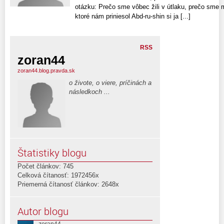
otázku: Prečo sme vôbec žili v útlaku, prečo sme 
ktoré nám priniesol Abd-ru-shin si ja [...]
RSS
zoran44
zoran44.blog.pravda.sk
o živote, o viere, príčinách a
následkoch ...
Štatistiky blogu
Počet článkov: 745
Celková čítanosť: 1972456x
Priemerná čítanosť článkov: 2648x
Autor blogu