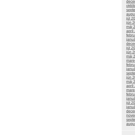
dece
októ
sept
augu
júl 2
jún 
máj 
apríl
febr
janu
dece
júl 2
jún 
máj 
mare
febr
janu
sept
jún 
máj 
apríl
mare
febr
janu
júl 2
janu
dece
nove
sept
augu