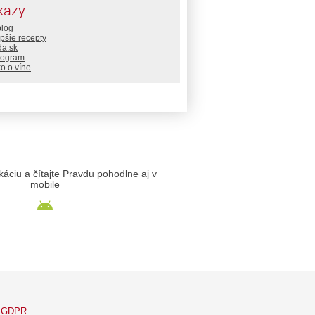
kazy
blog
pšie recepty
da.sk
rogram
o o víne
likáciu a čítajte Pravdu pohodlne aj v
mobile
GDPR