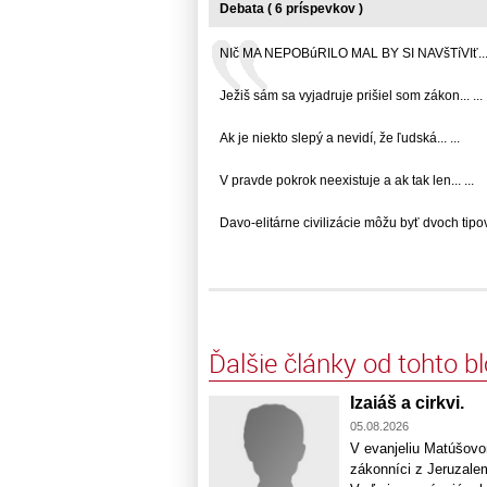
Debata ( 6 príspevkov )
NIč MA NEPOBúRILO MAL BY SI NAVšTíVIť... 
Ježiš sám sa vyjadruje prišiel som zákon... ...
Ak je niekto slepý a nevidí, že ľudská... ...
V pravde pokrok neexistuje a ak tak len... ...
Davo-elitárne civilizácie môžu byť dvoch tipov..
Ďalšie články od tohto b
Izaiáš a cirkvi.
05.08.2026
V evanjeliu Matúšovom
zákonníci z Jeruzalem