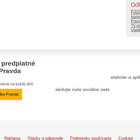
Od
Foto
Najle
Prav
TV p
Všetk
 predplatné
Pravda
stiahnite si ap
ormácie na každý deň
sledujte naše sociálne siete
íka Pravda
Reklama
Otázky a odpovede
Podmienky používania
Cookies