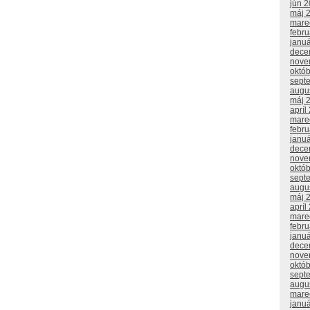
jún 
máj 
mare
febr
janu
dece
nove
októ
sept
augu
máj 
apríl
mare
febr
janu
dece
nove
októ
sept
augu
máj 
apríl
mare
febr
janu
dece
nove
októ
sept
augu
mare
janu