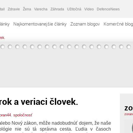
tail
Zdravie
Žena
Varecha
Záhrada
Užitočná
Video
DefenceNews
lánky
Najkomentovanejšie články
Zoznam blogov
Komerčné blog
vek.
ok a veriaci človek.
zo
zoran
oran44
,
spoločnosť
arý alebo Nový zákon, môže nadobudnúť dojem, že naše
ológie nie sú tá správna cesta. Ľudia v časoch