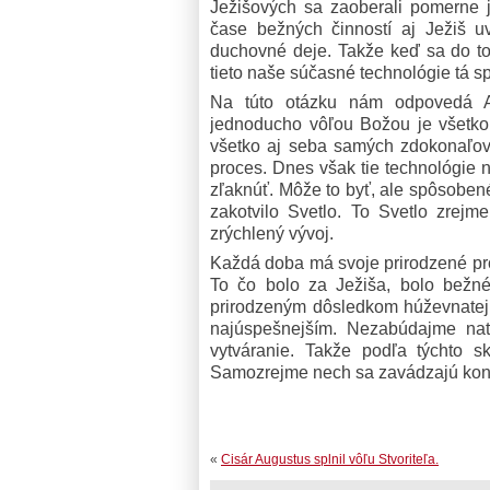
Ježišových sa zaoberali pomerne 
čase bežných činností aj Ježiš u
duchovné deje. Takže keď sa do toh
tieto naše súčasné technológie tá s
Na túto otázku nám odpovedá A
jednoducho vôľou Božou je všetko
všetko aj seba samých zdokonaľov
proces. Dnes však tie technológie
zľaknúť. Môže to byť, ale spôsoben
zakotvilo Svetlo. To Svetlo zrejm
zrýchlený vývoj.
Každá doba má svoje prirodzené pro
To čo bolo za Ježiša, bolo bežn
prirodzeným dôsledkom húževnatej p
najúspešnejším. Nezabúdajme nato
vytváranie. Takže podľa týchto s
Samozrejme nech sa zavádzajú kontr
«
Cisár Augustus splnil vôľu Stvoriteľa.