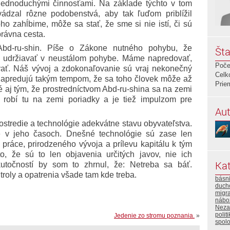
jednoduchými činnosťami. Na základe týchto v tom
vádzal rôzne podobenstvá, aby tak ľuďom priblížil
o zahĺbime, môže sa stať, že sme si nie istí, či sú
právna cesta.
bd-ru-shin. Píše o Zákone nutného pohybu, že
Šta
 udržiavať v neustálom pohybe. Máme napredovať,
Poče
ať. Náš vývoj a zdokonaľovanie sú vraj nekonečný
Celk
 napredujú takým tempom, že sa toho človek môže až
Prie
é aj tým, že prostredníctvom Abd-ru-shina sa na zemi
e robí tu na zemi poriadky a je tiež impulzom pre
Aut
stredie a technológie adekvátne stavu obyvateľstva.
é v jeho časoch. Dnešné technológie sú zase len
ráce, prirodzeného vývoja a prílevu kapitálu k tým
, že sú to len objavenia určitých javov, nie ich
Kat
kutočností by som to zhrnul, že: Netreba sa báť.
oly a opatrenia všade tam kde treba.
básn
duch
migra
nábo
Neza
polit
Jedenie zo stromu poznania.
»
spol