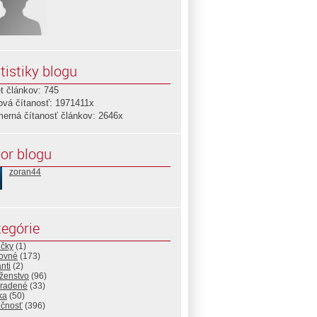
tistiky blogu
t článkov: 745
ová čítanosť: 1971411x
merná čítanosť článkov: 2646x
or blogu
zoran44
egórie
ičky
(1)
ovné
(173)
nti
(2)
ženstvo
(96)
radené
(33)
ika
(50)
očnosť
(396)