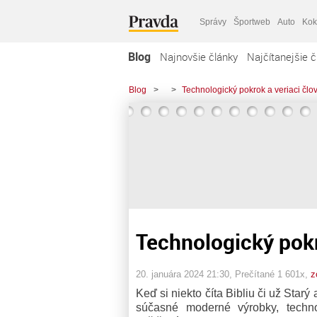
Správy
Športweb
Auto
Kok
Blog
Najnovšie články
Najčítanejšie č
Blog
>
>
Technologický pokrok a veriaci člo
Technologický pokr
20. januára 2024 21:30
, Prečítané 1 601x,
z
Keď si niekto číta Bibliu či už St
súčasné moderné výrobky, techn