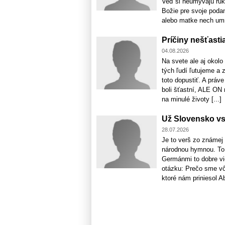
Veď si neumývajú ruky
Božie pre svoje podan
alebo matke nech umri
Príčiny nešťastia
04.08.2026
Na svete ale aj okol
tých ľudí ľutujeme a 
toto dopustiť. A práv
boli šťastní, ALE ON
na minulé životy [...]
Už Slovensko vst
28.07.2026
Je to verš zo známej
národnou hymnou. To 
Germánmi to dobre vi
otázku: Prečo sme vôb
ktoré nám priniesol Abd