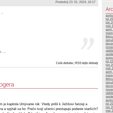
Posledný 23. 01. 2024, 16:17
Arc
...
augu
júl 2
jún 
máj 
apríl
mare
febr
janu
dece
nove
októ
. ...
sept
augu
júl 2
Celá debata
|
RSS tejto debaty
jún 
máj 
apríl
mare
febr
logera
janu
dece
nove
októ
sept
augu
júl 2
 je kapitola Umývanie rúk: Vtedy prišli k Ježišovi farizeji a
jún 
a a spýtali sa ho: Prečo tvoji učeníci prestupujú podanie starších?
máj 