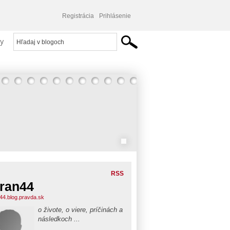
Registrácia
Prihlásenie
y
RSS
ran44
44.blog.pravda.sk
o živote, o viere, príčinách a
následkoch ...