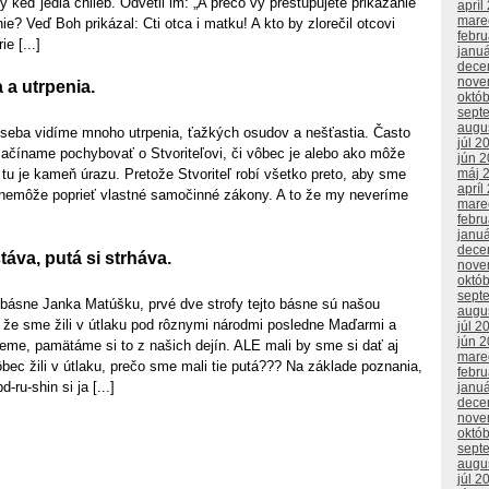
 keď jedia chlieb. Odvetil im: „A prečo vy prestupujete prikázanie
apríl
mare
ie? Veď Boh prikázal: Cti otca i matku! A kto by zlorečil otcovi
febr
e [...]
janu
dece
nove
 a utrpenia.
októ
sept
augu
o seba vidíme mnoho utrpenia, ťažkých osudov a nešťastia. Často
júl 2
začíname pochybovať o Stvoriteľovi, či vôbec je alebo ako môže
jún 
e tu je kameň úrazu. Pretože Stvoriteľ robí všetko preto, aby sme
máj 
apríl
 nemôže poprieť vlastné samočinné zákony. A to že my neveríme
mare
febr
janu
dece
áva, putá si strháva.
nove
októ
sept
 básne Janka Matúšku, prvé dve strofy tejto básne sú našou
augu
že sme žili v útlaku pod rôznymi národmi posledne Maďarmi a
júl 2
jún 
eme, pamätáme si to z našich dejín. ALE mali by sme si dať aj
mare
ec žili v útlaku, prečo sme mali tie putá??? Na základe poznania,
febr
-ru-shin si ja [...]
janu
dece
nove
októ
sept
augu
júl 2