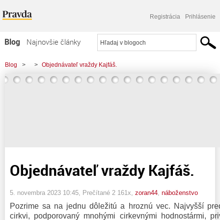
Registrácia
Prihlásenie
Blog
Najnovšie články
Najčítanejšie články
Blog
>
>
Objednávateľ vraždy Kajfáš.
Najkomentovanejšie články
Zoznam blogov
Komerčné blogy
Objednávateľ vraždy Kajfáš.
5. novembra 2023 10:45
, Prečítané 2 161x,
zoran44
,
náboženstvo
Pozrime sa na jednu dôležitú a hroznú vec. Najvyšší preds
cirkvi, podporovaný mnohými cirkevnými hodnostármi, pri