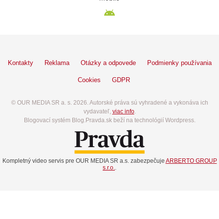
Kontakty
Reklama
Otázky a odpovede
Podmienky používania
Cookies
GDPR
© OUR MEDIA SR a. s. 2026. Autorské práva sú vyhradené a vykonáva ich
vydavateľ,
viac info
.
Blogovací systém Blog.Pravda.sk beží na technológií Wordpress.
Kompletný video servis pre OUR MEDIA SR a.s. zabezpečuje
ARBERTO GROUP
s.r.o.
.