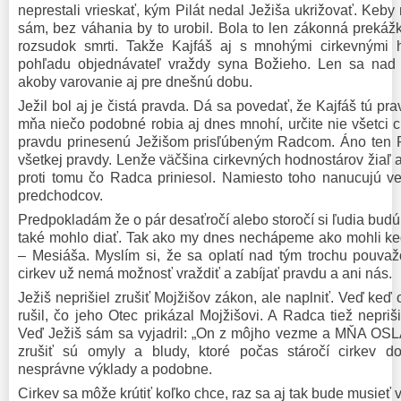
neprestali vrieskať, kým Pilát nedal Ježiša ukrižovať. Keby
sám, bez váhania by to urobil. Bola to len zákonná prekáž
rozsudok smrti. Takže Kajfáš aj s mnohými cirkevnými
pohľadu objednávateľ vraždy syna Božieho. Len sa nad t
akoby varovanie aj pre dnešnú dobu.
Ježil bol aj je čistá pravda. Dá sa povedať, že Kajfáš tú pr
mňa niečo podobné robia aj dnes mnohí, určite nie všetci ci
pravdu prinesenú Ježišom prisľúbeným Radcom. Áno ten 
všetkej pravdy. Lenže väčšina cirkevných hodnostárov žiaľ a
proti tomu čo Radca priniesol. Namiesto toho nanucujú ver
predchodcov.
Predpokladám že o pár desaťročí alebo storočí si ľudia budú
také mohlo diať. Tak ako my dnes nechápeme ako mohli ke
– Mesiáša. Myslím si, že sa oplatí nad tým trochu pouva
cirkev už nemá možnosť vraždiť a zabíjať pravdu a ani nás.
Ježiš neprišiel zrušiť Mojžišov zákon, ale naplniť. Veď keď
rušil, čo jeho Otec prikázal Mojžišovi. A Radca tiež neprišie
Veď Ježiš sám sa vyjadril: „On z môjho vezme a MŇA OSLÁ
zrušiť sú omyly a bludy, ktoré počas stáročí cirkev do
nesprávne výklady a podobne.
Cirkev sa môže krútiť koľko chce, raz sa aj tak bude musieť v