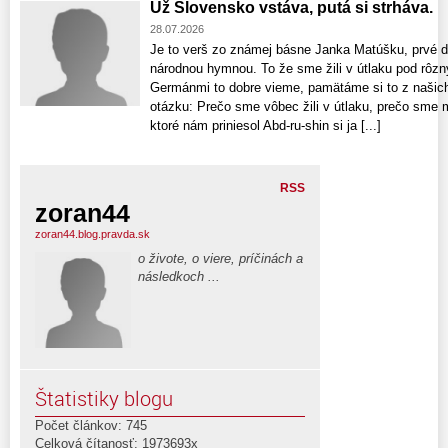
Už Slovensko vstáva, putá si strháva.
28.07.2026
Je to verš zo známej básne Janka Matúšku, prvé dv
národnou hymnou. To že sme žili v útlaku pod rôz
Germánmi to dobre vieme, pamätáme si to z našich 
otázku: Prečo sme vôbec žili v útlaku, prečo sme 
ktoré nám priniesol Abd-ru-shin si ja [...]
RSS
zoran44
zoran44.blog.pravda.sk
o živote, o viere, príčinách a
následkoch ...
Štatistiky blogu
Počet článkov: 745
Celková čítanosť: 1973693x