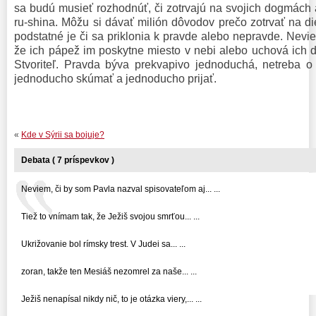
sa budú musieť rozhodnúť, či zotrvajú na svojich dogmách 
ru-shina. Môžu si dávať milión dôvodov prečo zotrvať na di
podstatné je či sa priklonia k pravde alebo nepravde. Nevie
že ich pápež im poskytne miesto v nebi alebo uchová ich
Stvoriteľ. Pravda býva prekvapivo jednoduchá, netreba o
jednoducho skúmať a jednoducho prijať.
«
Kde v Sýrii sa bojuje?
Debata ( 7 príspevkov )
Neviem, či by som Pavla nazval spisovateľom aj... ...
Tiež to vnímam tak, že Ježiš svojou smrťou... ...
Ukrižovanie bol rímsky trest. V Judei sa... ...
zoran, takže ten Mesiáš nezomrel za naše... ...
Ježiš nenapísal nikdy nič, to je otázka viery,... ...