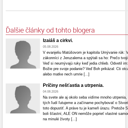
Ďalšie články od tohto blogera
Izaiáš a cirkvi.
05.08.2026
V evanjeliu Matúšovom je kapitola Umývanie rúk: Vte
zákonníci z Jeruzalema a spýtali sa ho: Prečo tvoji
Veď si neumývajú ruky keď jedia chlieb. Odvetil im:
Božie pre svoje podanie? Veď Boh prikázal: Cti otca
alebo matke nech umrie [...]
Príčiny nešťastia a utrpenia.
04.08.2026
Na svete ale aj okolo seba vidíme mnoho utrpenia,
tých ľudí ľutujeme a začíname pochybovať o Stvori
toto dopustiť. A práve tu je kameň úrazu. Pretože S
boli šťastní, ALE ON nemôže poprieť vlastné samo
na minulé životy [...]