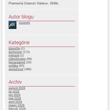
Priemerná čítanosť článkov: 2649x
Autor blogu
zoran44
Kategórie
básničky
(1)
duchovné
(173)
migranti
(2)
náboženstvo
(96)
Nezaradené
(33)
politika
(50)
spoločnosť
(396)
Archív
august 2026
júl 2026
jún 2026
máj 2026
apríl 2026
marec 2026
február 2026