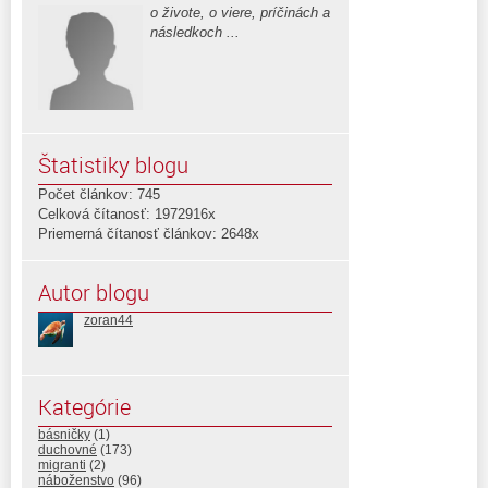
o živote, o viere, príčinách a
následkoch ...
Štatistiky blogu
Počet článkov: 745
Celková čítanosť: 1972916x
Priemerná čítanosť článkov: 2648x
Autor blogu
zoran44
Kategórie
básničky
(1)
duchovné
(173)
migranti
(2)
náboženstvo
(96)