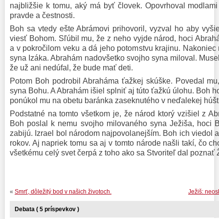
najbližšie k tomu, aký má byť človek. Opovrhoval modlami 
pravde a čestnosti.
Boh sa vtedy ešte Abrámovi prihovoril, vyzval ho aby vyši
viesť Bohom. Sľúbil mu, že z neho vyjde národ, hoci Abrah
a v pokročilom veku a dá jeho potomstvu krajinu. Nakoniec
syna Izáka. Abrahám nadovšetko svojho syna miloval. Musel
že už ani nedúfal, že bude mať deti.
Potom Boh podrobil Abraháma ťažkej skúške. Povedal mu, 
syna Bohu. A Abrahám išiel splniť aj túto ťažkú úlohu. Boh ho
ponúkol mu na obetu baránka zaseknutého v neďalekej húšt
Podstatné na tomto všetkom je, že národ ktorý vzišiel z A
Boh poslal k nemu svojho milovaného syna Ježiša, hoci B
zabijú. Izrael bol národom najpovolanejším. Boh ich viedol a
rokov. Aj napriek tomu sa aj v tomto národe našli takí, čo ch
všetkému celý svet čerpá z toho ako sa Stvoriteľ dal poznať
«
Smrť, dôležitý bod v našich životoch.
Ježiš: neos
Debata ( 5 príspevkov )