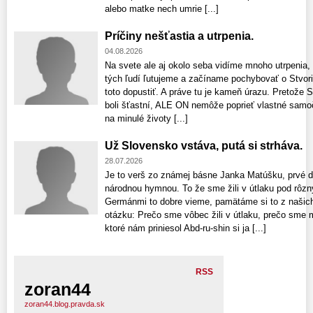
alebo matke nech umrie [...]
Príčiny nešťastia a utrpenia.
04.08.2026
Na svete ale aj okolo seba vidíme mnoho utrpenia,
tých ľudí ľutujeme a začíname pochybovať o Stvori
toto dopustiť. A práve tu je kameň úrazu. Pretože S
boli šťastní, ALE ON nemôže poprieť vlastné samo
na minulé životy [...]
Už Slovensko vstáva, putá si strháva.
28.07.2026
Je to verš zo známej básne Janka Matúšku, prvé dv
národnou hymnou. To že sme žili v útlaku pod rôz
Germánmi to dobre vieme, pamätáme si to z našich 
otázku: Prečo sme vôbec žili v útlaku, prečo sme 
ktoré nám priniesol Abd-ru-shin si ja [...]
RSS
zoran44
zoran44.blog.pravda.sk