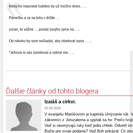
Keby ho neposlal ľudstvo by už možno dnes... ...
Pánečku a vy sa toho i držíte. ...
zoran, to vážne .... poslal svojho syna na... ...
Od nikoho by som nežiadal, aby obetoval syna .... ...
"Jehova si vás zamiloval a vybral nie... ...
Ďalšie články od tohto blogera
Izaiáš a cirkvi.
05.08.2026
V evanjeliu Matúšovom je kapitola Umývanie rúk: Vte
zákonníci z Jeruzalema a spýtali sa ho: Prečo tvoji
Veď si neumývajú ruky keď jedia chlieb. Odvetil im:
Božie pre svoje podanie? Veď Boh prikázal: Cti otca