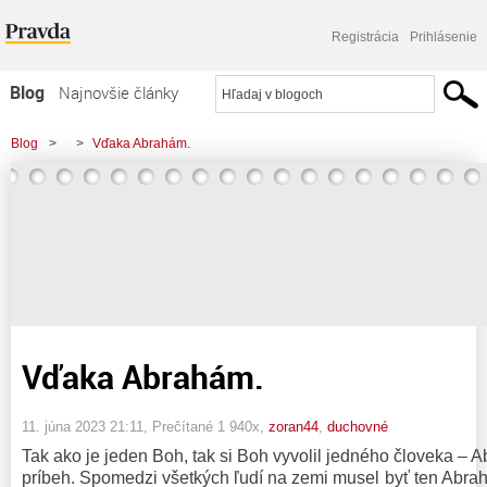
Registrácia
Prihlásenie
Blog
Najnovšie články
Najčítanejšie články
Blog
>
>
Vďaka Abrahám.
Najkomentovanejšie články
Zoznam blogov
Komerčné blogy
Vďaka Abrahám.
11. júna 2023 21:11
, Prečítané 1 940x,
zoran44
,
duchovné
Tak ako je jeden Boh, tak si Boh vyvolil jedného človeka – 
príbeh. Spomedzi všetkých ľudí na zemi musel byť ten Abra