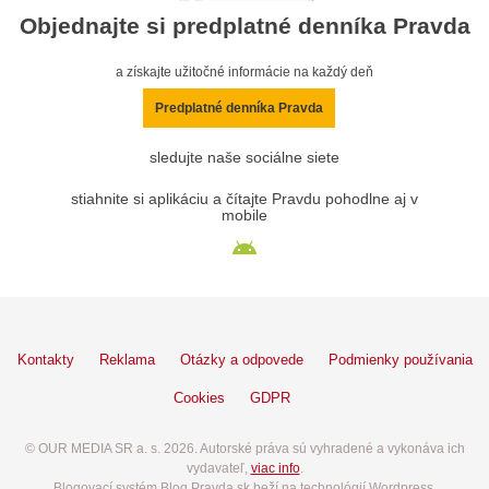
Objednajte si predplatné denníka Pravda
a získajte užitočné informácie na každý deň
Predplatné denníka Pravda
sledujte naše sociálne siete
stiahnite si aplikáciu a čítajte Pravdu pohodlne aj v
mobile
Kontakty
Reklama
Otázky a odpovede
Podmienky používania
Cookies
GDPR
© OUR MEDIA SR a. s. 2026. Autorské práva sú vyhradené a vykonáva ich
vydavateľ,
viac info
.
Blogovací systém Blog.Pravda.sk beží na technológií Wordpress.