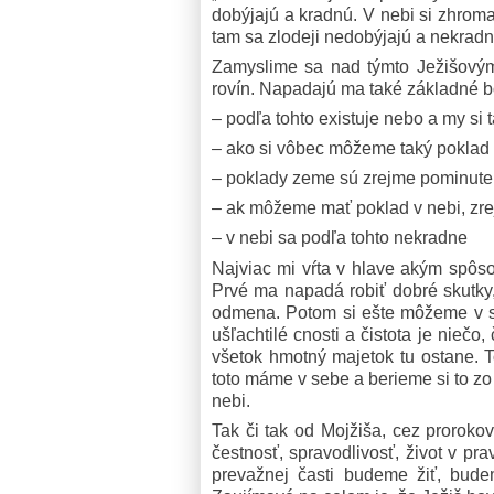
dobýjajú a kradnú. V nebi si zhroma
tam sa zlodeji nedobýjajú a nekradnú
Zamyslime sa nad týmto Ježišovým 
rovín. Napadajú ma také základné b
– podľa tohto existuje nebo a my 
– ako si vôbec môžeme taký poklad 
– poklady zeme sú zrejme pominuteľ
– ak môžeme mať poklad v nebi, zr
– v nebi sa podľa tohto nekradne
Najviac mi vŕta v hlave akým spô
Prvé ma napadá robiť dobré skutky
odmena. Potom si ešte môžeme v seb
ušľachtilé cnosti a čistota je nieč
všetok hmotný majetok tu ostane. T
toto máme v sebe a berieme si to zo
nebi.
Tak či tak od Mojžiša, cez proroko
čestnosť, spravodlivosť, život v pra
prevažnej časti budeme žiť, bude