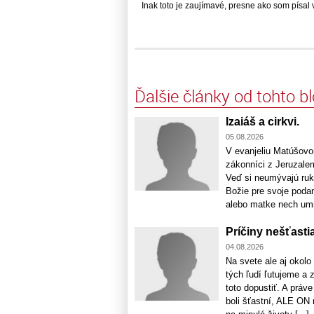
Inak toto je zaujímavé, presne ako som písal v..
Ďalšie články od tohto b
Izaiáš a cirkvi.
05.08.2026
V evanjeliu Matúšovom
zákonníci z Jeruzalem
Veď si neumývajú ruky
Božie pre svoje podan
alebo matke nech umri
Príčiny nešťastia
04.08.2026
Na svete ale aj okol
tých ľudí ľutujeme a 
toto dopustiť. A práv
boli šťastní, ALE ON