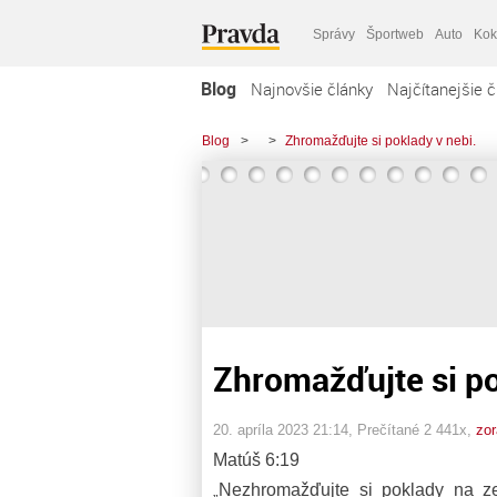
Správy
Športweb
Auto
Kok
Blog
Najnovšie články
Najčítanejšie č
Blog
>
>
Zhromažďujte si poklady v nebi.
Zhromažďujte si po
20. apríla 2023 21:14
, Prečítané 2 441x,
zo
Matúš 6:19
Nezhromažďujte si poklady na ze
„