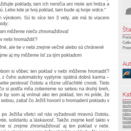
žďujte poklady, tam ich neničia ani mole ani hrdza a
. Lebo kde je tvoj poklad, tam bude aj tvoje srdce.“
výrokom. Sú to síce len 3 vety, ale má to viacero
ody:
Šta
si tam môžeme niečo zhromažďovať
Poče
v nebi hromaždiť?
Celk
né, ale tie v nebi zrejme večné alebo sú chránené
Prie
ejme aj my môžeme ísť za tým pokladom
Aut
sobom si vôbec ten poklad v nebi môžeme hromadiť?
, z čoho automaticky vyplynie spätná dobrá karma –
e pestovať čistotu a rôzne ušľachtilé cnosti. Tieto
o, čo si podľa mňa zoberieme so sebou na druhý breh,
Kat
o by som aj vnímal ako ten poklad, len mi príde, že
 sebou, zatiaľ čo Ježiš hovoril o hromadení pokladu v
básn
duch
migra
v po Ježiša všetci od nás vyžadovali mravnú čistotu,
nábo
Neza
vde, solidaritu a láskavosť. Takže zrejme keď takto v
polit
me si zrejme zhromažďovať aj ten poklad v nebi.
spol