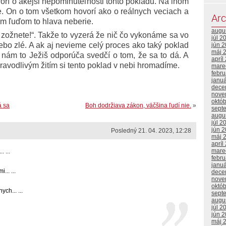
orí o akejsi nepominuteľnosti tohto pokladu. Na inom
e. On o tom všetkom hovorí ako o reálnych veciach a
Arc
ým ľuďom to hlava neberie.
augu
o zožnete!“. Takže to vyzerá že nič čo vykonáme sa vo
júl 2
 alebo zlé. A ak aj nevieme celý proces ako taký poklad
jún 
máj 
e nám to Ježiš odporúča svedčí o tom, že sa to dá. A
apríl
avodlivým žitím si tento poklad v nebi hromadíme.
mare
febr
janu
dece
nove
októ
á sa
Boh dodržiava zákon, väčšina ľudí nie.
»
sept
augu
júl 2
jún 
Posledný 21. 04. 2023, 12:28
máj 
apríl
mare
 ...
febr
janu
.. ...
dece
nove
októ
ch... ...
sept
augu
júl 2
jún 
máj 