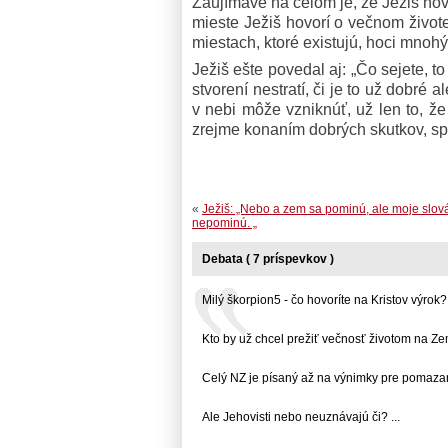
Zaujímavé na celom je, že Ježiš hov
mieste Ježiš hovorí o večnom život
miestach, ktoré existujú, hoci mnoh
Ježiš ešte povedal aj: „Čo sejete, t
stvorení nestratí, či je to už dobré
v nebi môže vzniknúť, už len to, ž
zrejme konaním dobrých skutkov, spr
«
Ježiš: „Nebo a zem sa pominú, ale moje slov
nepominú. „
Debata ( 7 príspevkov )
Milý škorpion5 - čo hovoríte na Kristov výrok?...
Kto by už chcel prežiť večnosť životom na Zemi.
Celý NZ je písaný až na výnimky pre pomazany
Ale Jehovisti nebo neuznávajú či? ...