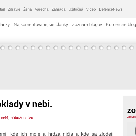
tail
Zdravie
Žena
Varecha
Záhrada
Užitočná
Video
DefenceNews
lánky
Najkomentovanejšie články
Zoznam blogov
Komerčné blog
klady v nebi.
zo
zoran
ran44
,
náboženstvo
mi, kde ich mole a hrdza ničia a kde sa zlodeji