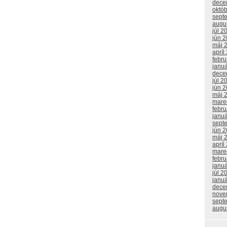
dece
októ
sept
augu
júl 2
jún 
máj 
apríl
febr
janu
dece
júl 2
jún 
máj 
mare
febr
janu
sept
jún 
máj 
apríl
mare
febr
janu
júl 2
janu
dece
nove
sept
augu