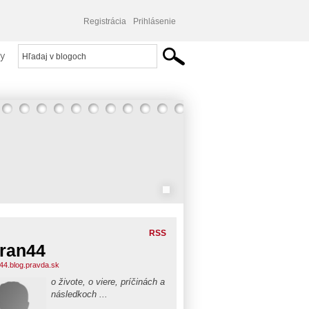
Registrácia
Prihlásenie
y
RSS
ran44
44.blog.pravda.sk
o živote, o viere, príčinách a
následkoch ...