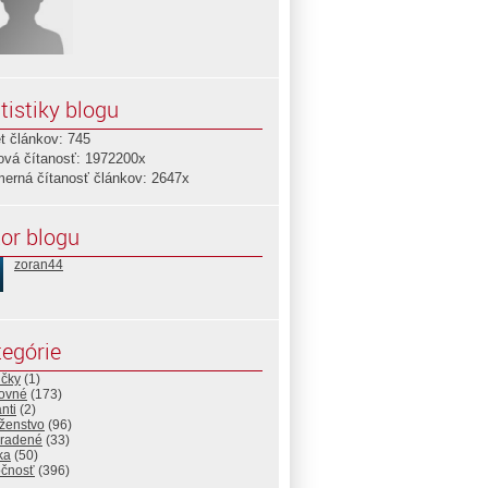
tistiky blogu
t článkov: 745
ová čítanosť: 1972200x
merná čítanosť článkov: 2647x
or blogu
zoran44
egórie
ičky
(1)
ovné
(173)
nti
(2)
ženstvo
(96)
radené
(33)
ika
(50)
očnosť
(396)