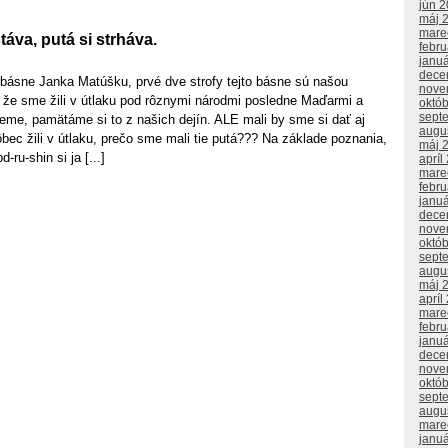
jún 
máj 
mare
áva, putá si strháva.
febr
janu
dece
 básne Janka Matúšku, prvé dve strofy tejto básne sú našou
nove
že sme žili v útlaku pod rôznymi národmi posledne Maďarmi a
októ
sept
eme, pamätáme si to z našich dejín. ALE mali by sme si dať aj
augu
ec žili v útlaku, prečo sme mali tie putá??? Na základe poznania,
máj 
-ru-shin si ja [...]
apríl
mare
febr
janu
dece
nove
októ
sept
augu
máj 
apríl
mare
febr
janu
dece
nove
októ
sept
augu
mare
janu