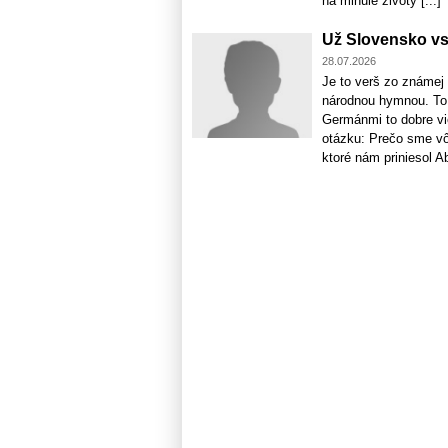
na minulé životy [...]
Už Slovensko vst
28.07.2026
Je to verš zo známej
národnou hymnou. To 
Germánmi to dobre vi
otázku: Prečo sme vôb
ktoré nám priniesol Abd