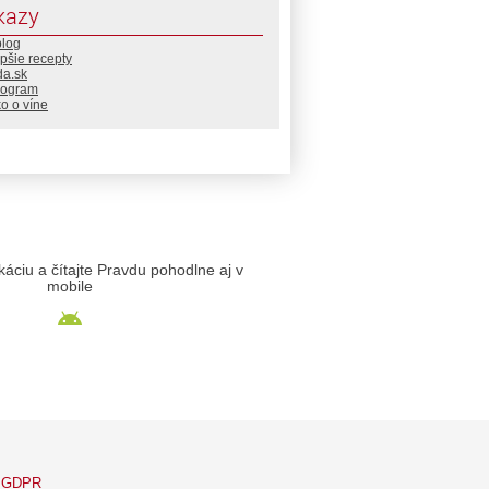
kazy
blog
pšie recepty
da.sk
rogram
o o víne
likáciu a čítajte Pravdu pohodlne aj v
mobile
GDPR