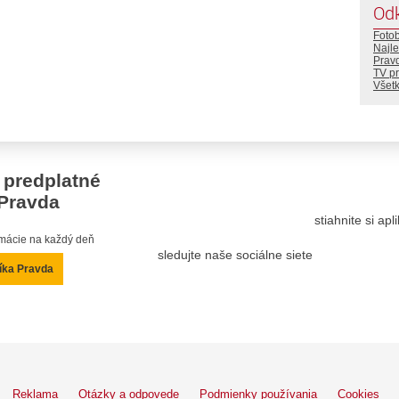
Od
Foto
Najle
Prav
TV p
Všetk
 predplatné
Pravda
stiahnite si ap
ormácie na každý deň
sledujte naše sociálne siete
íka Pravda
Reklama
Otázky a odpovede
Podmienky používania
Cookies