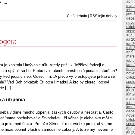
apríl
. ...
mare
febr
janu
Celá debata
|
RSS tejto debaty
dece
nove
októ
sept
augu
logera
júl 2
jún 
máj 
apríl
mare
febr
janu
 je kapitola Umývanie rúk: Vtedy prišli k Ježišovi farizeji a
dece
a a spýtali sa ho: Prečo tvoji učeníci prestupujú podanie starších?
nove
 keď jedia chlieb. Odvetil im: „A prečo vy prestupujete prikázanie
októ
sept
ie? Veď Boh prikázal: Cti otca i matku! A kto by zlorečil otcovi
augu
e [...]
júl 2
jún 
mare
 a utrpenia.
febr
janu
dece
o seba vidíme mnoho utrpenia, ťažkých osudov a nešťastia. Často
nove
začíname pochybovať o Stvoriteľovi, či vôbec je alebo ako môže
októ
e tu je kameň úrazu. Pretože Stvoriteľ robí všetko preto, aby sme
sept
augu
 nemôže poprieť vlastné samočinné zákony. A to že my neveríme
júl 2