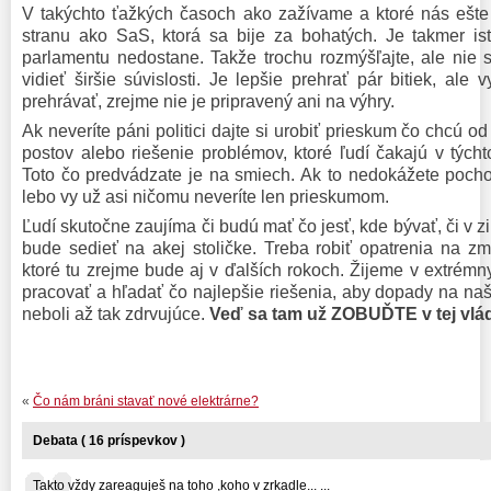
V takýchto ťažkých časoch ako zažívame a ktoré nás ešte 
stranu ako SaS, ktorá sa bije za bohatých. Je takmer is
parlamentu nedostane. Takže trochu rozmýšľajte, ale nie 
vidieť širšie súvislosti. Je lepšie prehrať pár bitiek, ale
prehrávať, zrejme nie je pripravený ani na výhry.
Ak neveríte páni politici dajte si urobiť prieskum čo chcú od
postov alebo riešenie problémov, ktoré ľudí čakajú v tých
Toto čo predvádzate je na smiech. Ak to nedokážete pochop
lebo vy už asi ničomu neveríte len prieskumom.
Ľudí skutočne zaujíma či budú mať čo jesť, kde bývať, či v 
bude sedieť na akej stoličke. Treba robiť opatrenia na z
ktoré tu zrejme bude aj v ďalších rokoch. Žijeme v extrémn
pracovať a hľadať čo najlepšie riešenia, aby dopady na na
neboli až tak zdrvujúce.
Veď sa tam už ZOBUĎTE v tej vládn
«
Čo nám bráni stavať nové elektrárne?
Debata ( 16 príspevkov )
Takto vždy zareaguješ na toho ,koho v zrkadle... ...