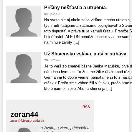
Príčiny nešťastia a utrpenia.
04.08.2026
Na svete ale aj okolo seba vidíme mnoho utrpenia,
tých ľudí ľutujeme a začíname pochybovať o Stvori
toto dopustiť. A práve tu je kameň úrazu. Pretože S
boli šťastní, ALE ON nemôže poprieť vlastné samo
na minulé životy [...]
Už Slovensko vstáva, putá si strháva.
28.07.2026
Je to verš zo známej básne Janka Matúšku, prvé dv
národnou hymnou. To že sme žili v útlaku pod rôz
Germánmi to dobre vieme, pamätáme si to z našich 
otázku: Prečo sme vôbec žili v útlaku, prečo sme 
ktoré nám priniesol Abd-ru-shin si ja [...]
RSS
zoran44
zoran44.blog.pravda.sk
o živote, o viere, príčinách a