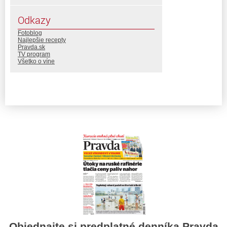
Odkazy
Fotoblog
Najlepšie recepty
Pravda.sk
TV program
Všetko o víne
Objednajte si predplatné denníka Pravda