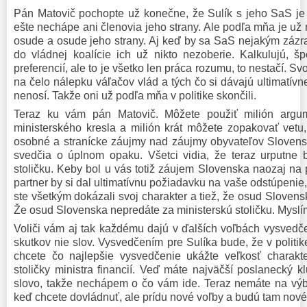
Pán Matovič pochopte už konečne, že Sulík s jeho SaS je p
ešte nechápe ani členovia jeho strany. Ale podľa mňa je už 
osude a osude jeho strany. Aj keď by sa SaS nejakým zázr
do vládnej koalície ich už nikto nezoberie. Kalkulujú, š
preferencií, ale to je všetko len práca rozumu, to nestačí. Svo
na čelo nálepku váľačov vlád a tých čo si dávajú ultimatívn
nenosí. Takže oni už podľa mňa v politike skončili.
Teraz ku vám pán Matovič. Môžete použiť milión arg
ministerského kresla a milión krát môžete zopakovať vetu
osobné a stranícke záujmy nad záujmy obyvateľov Slovens
svedčia o úplnom opaku. Všetci vidia, že teraz urputne b
stoličku. Keby bol u vás totiž záujem Slovenska naozaj na
partner by si dal ultimatívnu požiadavku na vaše odstúpenie,
ste všetkým dokázali svoj charakter a tiež, že osud Slovens
Že osud Slovenska nepredáte za ministerskú stoličku. Myslím
Voliči vám aj tak každému dajú v ďalších voľbách vysvedče
skutkov nie slov. Vysvedčením pre Sulíka bude, že v politik
chcete čo najlepšie vysvedčenie ukážte veľkosť charakte
stoličky ministra financií. Veď máte najväčší poslanecký 
slovo, takže nechápem o čo vám ide. Teraz nemáte na vý
keď chcete dovládnuť, ale prídu nové voľby a budú tam nové 