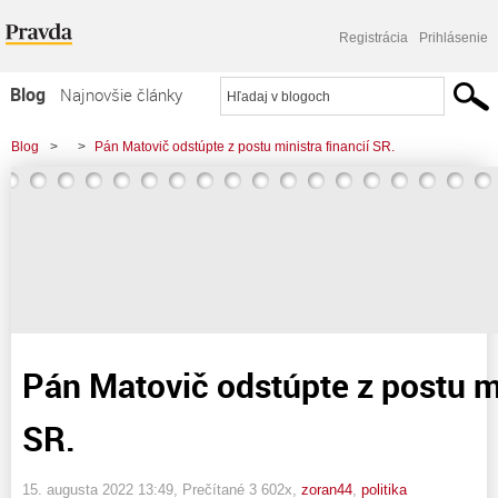
Registrácia
Prihlásenie
Blog
Najnovšie články
Najčítanejšie články
Blog
>
>
Pán Matovič odstúpte z postu ministra financií SR.
Najkomentovanejšie články
Zoznam blogov
Komerčné blogy
Pán Matovič odstúpte z postu mi
SR.
15. augusta 2022 13:49
, Prečítané 3 602x,
zoran44
,
politika