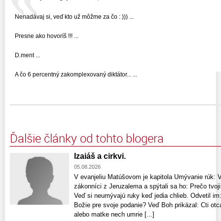
Nenadávaj si, veď kto už môžme za čo : ))) ...
Presne ako hovoríš !!! ...
D.ment ...
A čo 6 percentný zakomplexovaný diktátor... ...
Ďalšie články od tohto blogera
Izaiáš a cirkvi.
05.08.2026
V evanjeliu Matúšovom je kapitola Umývanie rúk: Vte
zákonníci z Jeruzalema a spýtali sa ho: Prečo tvoji
Veď si neumývajú ruky keď jedia chlieb. Odvetil im:
Božie pre svoje podanie? Veď Boh prikázal: Cti otca
alebo matke nech umrie [...]