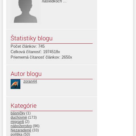
následkoch ...
Štatistiky blogu
Počet článkov: 745
Celková čítanosť: 1974518x
Priemerná čítanosť článkov: 2650x
Autor blogu
zoran44
Kategórie
básničky
(1)
duchovné
(173)
migranti
(2)
náboženstvo
(96)
Nezaradené
(33)
politika
(50)