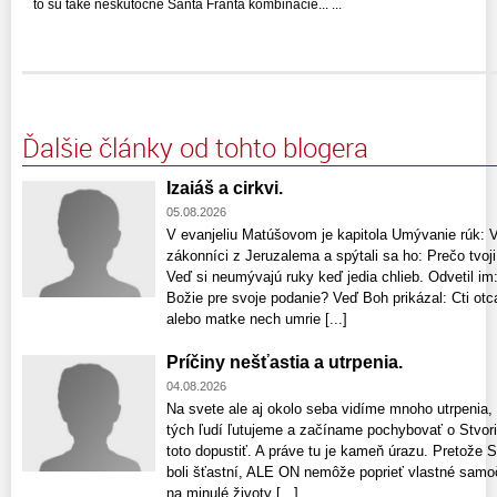
to sú také neskutočné Santa Franta kombinácie... ...
Ďalšie články od tohto blogera
Izaiáš a cirkvi.
05.08.2026
V evanjeliu Matúšovom je kapitola Umývanie rúk: Vte
zákonníci z Jeruzalema a spýtali sa ho: Prečo tvoji
Veď si neumývajú ruky keď jedia chlieb. Odvetil im:
Božie pre svoje podanie? Veď Boh prikázal: Cti otca
alebo matke nech umrie [...]
Príčiny nešťastia a utrpenia.
04.08.2026
Na svete ale aj okolo seba vidíme mnoho utrpenia,
tých ľudí ľutujeme a začíname pochybovať o Stvori
toto dopustiť. A práve tu je kameň úrazu. Pretože S
boli šťastní, ALE ON nemôže poprieť vlastné samo
na minulé životy [...]