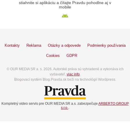
stiahnite si aplikáciu a čítajte Pravdu pohodlne aj v
mobile
Kontakty
Reklama
Otázky a odpovede
Podmienky používania
Cookies
GDPR
© OUR MEDIA SR a. s. 2026. Autorské práva sú vyhradené a vykonáva ich
vydavateľ,
viac info
.
Blogovací systém Blog.Pravda.sk beží na technológií Wordpress.
Kompletný video servis pre OUR MEDIA SR a.s. zabezpečuje
ARBERTO GROUP
s.r.o.
.