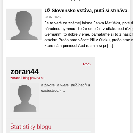
Už Slovensko vstáva, putá si strháva.
28.07.2026
Je to verš zo známej básne Janka Matúšku, prvé dv
národnou hymnou. To že sme žili v útlaku pod rôz
Germánmi to dobre vieme, pamätáme si to z našich 
otázku: Prečo sme vôbec žili v útlaku, prečo sme 
ktoré nám priniesol Abd-ru-shin si ja [...]
RSS
zoran44
zoran44.blog.pravda.sk
o živote, o viere, príčinách a
následkoch ...
Štatistiky blogu