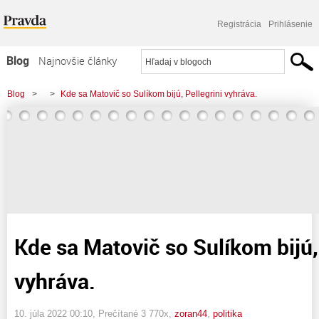
Registrácia
Prihlásenie
Blog
Najnovšie články
Najčítanejšie články
Blog
>
>
Kde sa Matovič so Sulíkom bijú, Pellegrini vyhráva.
Najkomentovanejšie články
Zoznam blogov
Komerčné blogy
Kde sa Matovič so Sulíkom bijú,
vyhráva.
10. júla 2022 00:10
, Prečítané 3 770x,
zoran44
,
politika