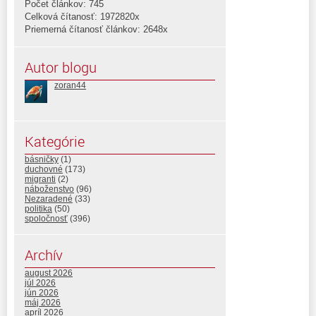
Počet článkov: 745
Celková čítanosť: 1972820x
Priemerná čítanosť článkov: 2648x
Autor blogu
zoran44
Kategórie
básničky
(1)
duchovné
(173)
migranti
(2)
náboženstvo
(96)
Nezaradené
(33)
politika
(50)
spoločnosť
(396)
Archív
august 2026
júl 2026
jún 2026
máj 2026
apríl 2026