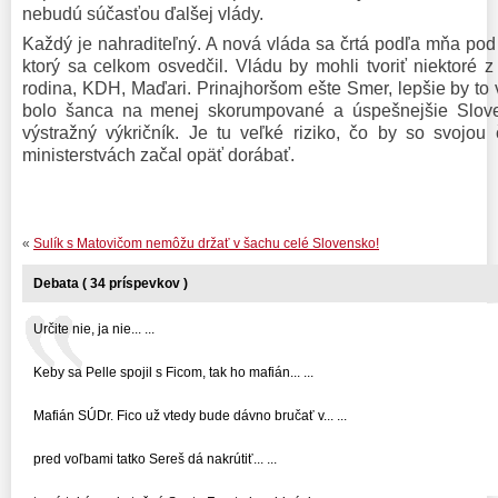
nebudú súčasťou ďalšej vlády.
Každý je nahraditeľný. A nová vláda sa črtá podľa mňa pod
ktorý sa celkom osvedčil. Vládu by mohli tvoriť niektoré 
rodina, KDH, Maďari. Prinajhoršom ešte Smer, lepšie by to
bolo šanca na menej skorumpované a úspešnejšie Slovensk
výstražný výkričník. Je tu veľké riziko, čo by so svojo
ministerstvách začal opäť dorábať.
«
Sulík s Matovičom nemôžu držať v šachu celé Slovensko!
Debata ( 34 príspevkov )
Určite nie, ja nie... ...
Keby sa Pelle spojil s Ficom, tak ho mafián... ...
Mafián SÚDr. Fico už vtedy bude dávno bručať v... ...
pred voľbami tatko Sereš dá nakrútiť... ...