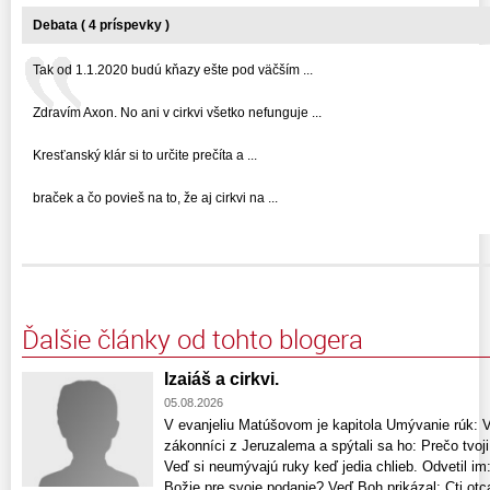
Debata ( 4 príspevky )
Tak od 1.1.2020 budú kňazy ešte pod väčším ...
Zdravím Axon. No ani v cirkvi všetko nefunguje ...
Kresťanský klár si to určite prečíta a ...
braček a čo povieš na to, že aj cirkvi na ...
Ďalšie články od tohto blogera
Izaiáš a cirkvi.
05.08.2026
V evanjeliu Matúšovom je kapitola Umývanie rúk: Vte
zákonníci z Jeruzalema a spýtali sa ho: Prečo tvoji
Veď si neumývajú ruky keď jedia chlieb. Odvetil im:
Božie pre svoje podanie? Veď Boh prikázal: Cti otca