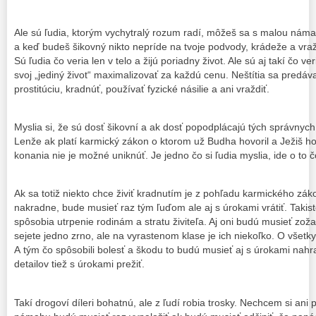
Ale sú ľudia, ktorým vychytralý rozum radí, môžeš sa s malou ná
a keď budeš šikovný nikto nepríde na tvoje podvody, krádeže a vra
Sú ľudia čo veria len v telo a žijú poriadny život. Ale sú aj takí čo ve
svoj „jediný život“ maximalizovať za každú cenu. Neštítia sa predá
prostitúciu, kradnúť, používať fyzické násilie a ani vraždiť.
Myslia si, že sú dosť šikovní a ak dosť popodplácajú tých správnych 
Lenže ak platí karmický zákon o ktorom už Budha hovoril a Ježiš ho 
konania nie je možné uniknúť. Je jedno čo si ľudia myslia, ide o to čo
Ak sa totiž niekto chce živiť kradnutím je z pohľadu karmického zá
nakradne, bude musieť raz tým ľuďom ale aj s úrokami vrátiť. Takist
spôsobia utrpenie rodinám a stratu živiteľa. Aj oni budú musieť zožať
sejete jedno zrno, ale na vyrastenom klase je ich niekoľko. O všetk
A tým čo spôsobili bolesť a škodu to budú musieť aj s úrokami nahr
detailov tiež s úrokami prežiť.
Takí drogoví díleri bohatnú, ale z ľudí robia trosky. Nechcem si ani