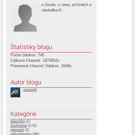
o živote, o viere, príčinách a
následkoch ...
Štatistiky blogu
Počet článkov: 745
Celková čítanosť: 1973052x
Priemerná čítanosť článkov: 2648x
Autor blogu
zoran44
Kategórie
básničky
(1)
duchovné
(173)
migranti
(2)
náboženstvo
(96)