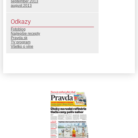
september 2013
august 2013
Odkazy
Fotoblog
Najlepšie recepty
Pravda.sk
TV program
Všetko o víne