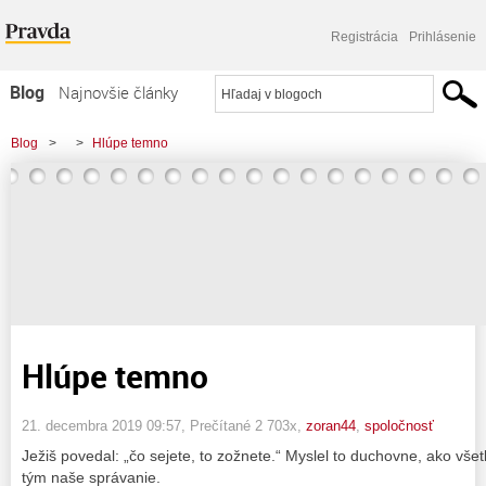
Registrácia
Prihlásenie
Blog
Najnovšie články
Najčítanejšie články
Blog
>
>
Hlúpe temno
Najkomentovanejšie články
Zoznam blogov
Komerčné blogy
Hlúpe temno
21. decembra 2019 09:57
, Prečítané 2 703x,
zoran44
,
spoločnosť
Ježiš povedal: „čo sejete, to zožnete.“ Myslel to duchovne, ako vše
tým naše správanie.