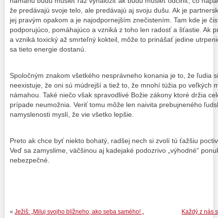
námahu budú musieť raz vynaložiť ak budú musieť odčiniť, čo napácha
že predávajú svoje telo, ale predávajú aj svoju dušu. Ak je partnersk
jej pravým opakom a je najodpornejším znečistením. Tam kde je čis
podporujúco, pomáhajúco a vzniká z toho len radosť a šťastie. Ak pri
a vzniká toxický až smrteľný kokteil, môže to prinášať jedine utrpe
sa tieto energie dostanú.
Spoločným znakom všetkého nesprávneho konania je to, že ľudia si
neexistuje, že oni sú múdrejší a tiež to, že mnohí túžia po veľkých
námahou. Také niečo však spravodlivé Božie zákony ktoré držia ce
prípade neumožnia. Veriť tomu môže len naivita prebujneného ľudsk
namyslenosti myslí, že vie všetko lepšie.
Preto ak chce byť niekto bohatý, radšej nech si zvolí tú ťažšiu pocti
Veď sa zamyslime, väčšinou aj kadejaké podozrivo „výhodné“ ponuk
nebezpečné.
«
Ježiš: „Miluj svojho blížneho, ako seba samého! „
Každý z nás 