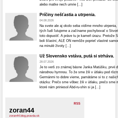
alebo matke nech umrie [...]
Príčiny nešťastia a utrpenia.
04.08.2026
Na svete ale aj okolo seba vidíme mnoho utrpenia,
tých ľudí ľutujeme a začíname pochybovať o Stvori
toto dopustiť. A práve tu je kameň úrazu. Pretože S
boli šťastní, ALE ON nemôže poprieť vlastné samo
na minulé životy [...]
Už Slovensko vstáva, putá si strháva.
28.07.2026
Je to verš zo známej básne Janka Matúšku, prvé dv
národnou hymnou. To že sme žili v útlaku pod rôz
Germánmi to dobre vieme, pamätáme si to z našich 
otázku: Prečo sme vôbec žili v útlaku, prečo sme 
ktoré nám priniesol Abd-ru-shin si ja [...]
RSS
zoran44
zoran44.blog.pravda.sk