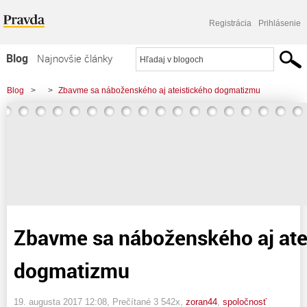
Registrácia
Prihlásenie
Blog
Najnovšie články
Najčítanejšie články
Blog
>
>
Zbavme sa náboženského aj ateistického dogmatizmu
Najkomentovanejšie články
Zoznam blogov
Komerčné blogy
Zbavme sa náboženského aj ate
dogmatizmu
19. augusta 2017 12:08
, Prečítané 3 542x,
zoran44
,
spoločnosť