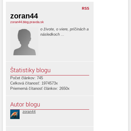
RSS
zoran44
zoran44.blog.pravda.sk
o živote, o viere, príčinách a
následkoch ...
Štatistiky blogu
Počet článkov: 745
Celková čítanosť: 1974573x
Priemerná čítanosť článkov: 2650x
Autor blogu
zoran44