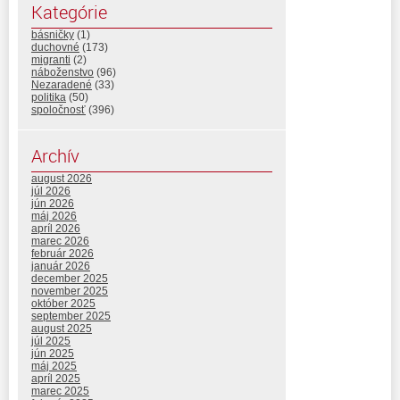
Kategórie
básničky
(1)
duchovné
(173)
migranti
(2)
náboženstvo
(96)
Nezaradené
(33)
politika
(50)
spoločnosť
(396)
Archív
august 2026
júl 2026
jún 2026
máj 2026
apríl 2026
marec 2026
február 2026
január 2026
december 2025
november 2025
október 2025
september 2025
august 2025
júl 2025
jún 2025
máj 2025
apríl 2025
marec 2025