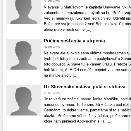
05.08.2026
V evanjeliu Matúšovom je kapitola Umývanie rúk: Vte
zákonníci z Jeruzalema a spýtali sa ho: Prečo tvoji
Veď si neumývajú ruky keď jedia chlieb. Odvetil im:
Božie pre svoje podanie? Veď Boh prikázal: Cti otca
alebo matke nech umrie [...]
Príčiny nešťastia a utrpenia.
04.08.2026
Na svete ale aj okolo seba vidíme mnoho utrpenia,
tých ľudí ľutujeme a začíname pochybovať o Stvori
toto dopustiť. A práve tu je kameň úrazu. Pretože S
boli šťastní, ALE ON nemôže poprieť vlastné samo
na minulé životy [...]
Už Slovensko vstáva, putá si strháva.
28.07.2026
Je to verš zo známej básne Janka Matúšku, prvé dv
národnou hymnou. To že sme žili v útlaku pod rôz
Germánmi to dobre vieme, pamätáme si to z našich 
otázku: Prečo sme vôbec žili v útlaku, prečo sme 
ktoré nám priniesol Abd-ru-shin si ja [...]