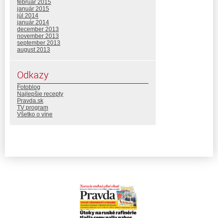
február 2015
január 2015
júl 2014
január 2014
december 2013
november 2013
september 2013
august 2013
Odkazy
Fotoblog
Najlepšie recepty
Pravda.sk
TV program
Všetko o víne