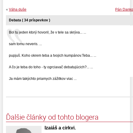
«
Váha duše
Pán Danko
Debata ( 34 príspevkov )
Bol tu jeden ktorý hovoril, že v tele sa skrýva... ...
sam tomu neveris. ...
pupjuš. Koho okrem teba a tvojich kumpánov.Teba... ...
A čo je teba do toho - ty ogrciavač debatujúcich?... ...
Ja mám takýchto priamych zážitkov viac ...
Ďalšie články od tohto blogera
Izaiáš a cirkvi.