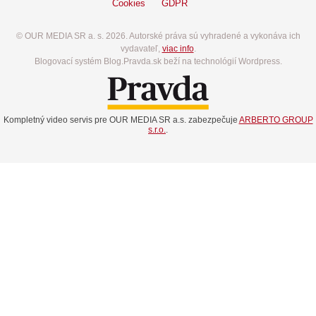
Cookies
GDPR
© OUR MEDIA SR a. s. 2026. Autorské práva sú vyhradené a vykonáva ich
vydavateľ,
viac info
.
Blogovací systém Blog.Pravda.sk beží na technológií Wordpress.
Kompletný video servis pre OUR MEDIA SR a.s. zabezpečuje
ARBERTO GROUP
s.r.o.
.