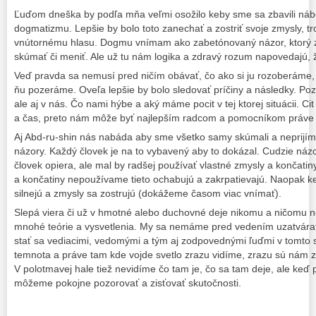
Ľuďom dneška by podľa mňa veľmi osožilo keby sme sa zbavili nábo
dogmatizmu. Lepšie by bolo toto zanechať a zostriť svoje zmysly, 
vnútornému hlasu. Dogmu vnímam ako zabetónovaný názor, ktorý
skúmať či meniť. Ale už tu nám logika a zdravý rozum napovedajú, ž
Veď pravda sa nemusí pred ničím obávať, čo ako si ju rozoberáme
ňu pozeráme. Oveľa lepšie by bolo sledovať príčiny a následky. Poz
ale aj v nás. Čo nami hýbe a aký máme pocit v tej ktorej situácii. Cit
a čas, preto nám môže byť najlepším radcom a pomocníkom práve t
Aj Abd-ru-shin nás nabáda aby sme všetko samy skúmali a neprijím
názory. Každý človek je na to vybavený aby to dokázal. Cudzie názo
človek opiera, ale mal by radšej používať vlastné zmysly a končatiny
a končatiny nepoužívame tieto ochabujú a zakrpatievajú. Naopak k
silnejú a zmysly sa zostrujú (dokážeme časom viac vnímať).
Slepá viera či už v hmotné alebo duchovné deje nikomu a ničomu ne
mnohé teórie a vysvetlenia. My sa nemáme pred vedením uzatvára
stať sa vediacimi, vedomými a tým aj zodpovednými ľuďmi v tomto 
temnota a práve tam kde vojde svetlo zrazu vidíme, zrazu sú nám zn
V polotmavej hale tiež nevidíme čo tam je, čo sa tam deje, ale keď 
môžeme pokojne pozorovať a zisťovať skutočnosti.