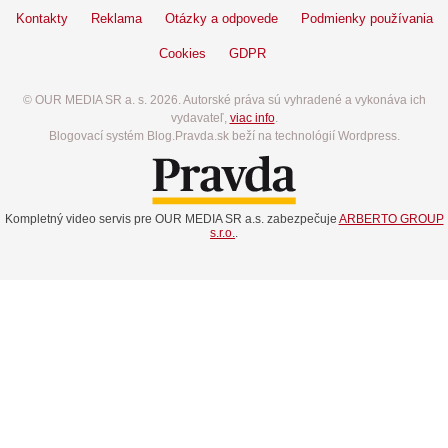
Kontakty
Reklama
Otázky a odpovede
Podmienky používania
Cookies
GDPR
© OUR MEDIA SR a. s. 2026. Autorské práva sú vyhradené a vykonáva ich
vydavateľ,
viac info
.
Blogovací systém Blog.Pravda.sk beží na technológií Wordpress.
Kompletný video servis pre OUR MEDIA SR a.s. zabezpečuje
ARBERTO GROUP
s.r.o.
.