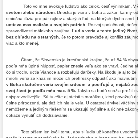
Toto vo mne evokuje ľudstvo ako celok, česť výnimkám.
V 
svetom alebo národom.
Dneska je viera v Boha a zákon karmy-od
smiešna ilúzia pre pár rojkov a starých ľudí na ktorých dýcha smrť.
uctieva maximalizáciu svojich potrieb
. Rozvoj spoločnosti, rieš
spravodlivosti málokoho zaujíma.
Ľudia veria v tento jediný život,
bez ohľadu na ostatných.
Je to potom pravdaže aj konflikt záujmov
viac a kto menej.
Čítam, že Slovensko je kresťanská krajina, že až 84 % obyvateľ
podľa mňa úplná hlúposť, papier znesie veľa ako sa vraví. Jedine ak
čo si trochu uctia Vianoce a rozbaľujú darčeky. Na škodu je aj to že k
mnohí veria že kňaz im môže ich prehrešky odpustiť ako mávnutím
v Boha skutočne veria svojím srdcom a pociťujú aj nejakú zo
svoj život je podľa mňa max. 5 %.
Takýto
sa budú snažia prežiť sv
najspravodlivejšie. Sú tu ešte aj ateisti s morálkou, ktorí považujú
úplne prirodzené, ale tiež ich nie je veľa. U ostatnej drvivej väčšin
nemôžeme a jediným riešením sa ukazujú byť silné a účinné zákony 
dokáže vynútiť ich dodržiavanie.
Toto píšem len kvôli tomu, aby si ľudia už konečne uvedomili 