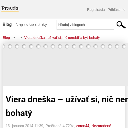
Registrácia
Prihlásenie
Blog
Najnovšie články
Najčítanejšie články
Blog
>
>
Viera dneška - užívať si, nič nerobiť a byť bohatý
Najkomentovanejšie články
Zoznam blogov
Komerčné blogy
Viera dneška – užívať si, nič ner
bohatý
16. januára 2014 11:39
, Prečítané 4 729x,
zoran44
,
Nezaradené