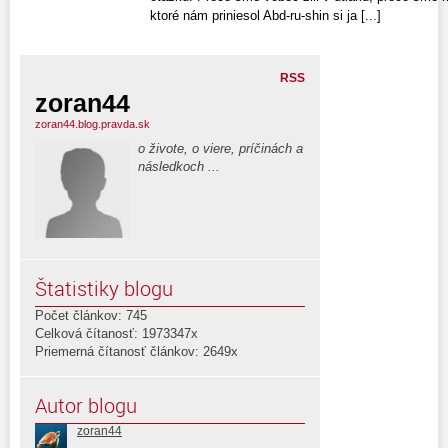
ktoré nám priniesol Abd-ru-shin si ja [...]
RSS
zoran44
zoran44.blog.pravda.sk
o živote, o viere, príčinách a
následkoch ...
Štatistiky blogu
Počet článkov: 745
Celková čítanosť: 1973347x
Priemerná čítanosť článkov: 2649x
Autor blogu
zoran44