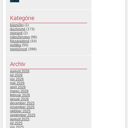
Kategórie
básničky
(1)
duchovné
(173)
migranti
(2)
náboženstvo
(96)
Nezaradené
(33)
politika
(50)
spoločnosť
(396)
Archív
august 2026
júl 2026
jún 2026
máj 2026
apríl 2026
marec 2026
február 2026
január 2026
december 2025
november 2025
október 2025
september 2025
august 2025
júl 2025
jún 2025