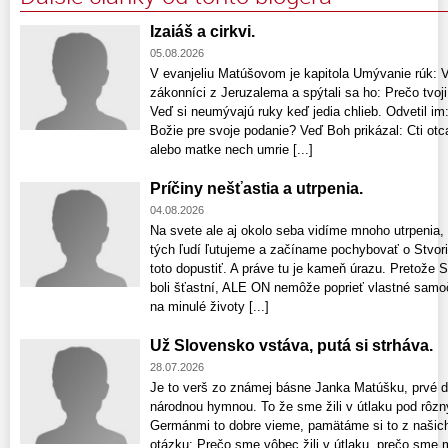
Izaiáš a cirkvi.
05.08.2026
V evanjeliu Matúšovom je kapitola Umývanie rúk: Vte
zákonníci z Jeruzalema a spýtali sa ho: Prečo tvoji
Veď si neumývajú ruky keď jedia chlieb. Odvetil im:
Božie pre svoje podanie? Veď Boh prikázal: Cti otca
alebo matke nech umrie [...]
Príčiny nešťastia a utrpenia.
04.08.2026
Na svete ale aj okolo seba vidíme mnoho utrpenia,
tých ľudí ľutujeme a začíname pochybovať o Stvori
toto dopustiť. A práve tu je kameň úrazu. Pretože S
boli šťastní, ALE ON nemôže poprieť vlastné samo
na minulé životy [...]
Už Slovensko vstáva, putá si strháva.
28.07.2026
Je to verš zo známej básne Janka Matúšku, prvé dv
národnou hymnou. To že sme žili v útlaku pod rôz
Germánmi to dobre vieme, pamätáme si to z našich 
otázku: Prečo sme vôbec žili v útlaku, prečo sme 