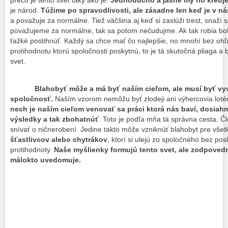
prečo je tento svet taký ako je.
Jednoducho a jasne my ho kreuj
je národ.
Túžime po spravodlivosti, ale zásadne len keď je v n
a považuje za normálne. Tiež väčšina aj keď si zaslúži trest, snaží
považujeme za normálne, tak sa potom nečudujme. Ak tak robia bohat
ťažké postihnúť. Každý sa chce mať čo najlepšie, no mnohí bez ohľ
protihodnotu ktorú spoločnosti poskytnú, to je tá skutočná pliaga a b
svet.
Blahobyť môže a má byť naším cieľom, ale musí byť v
spoločnosť.
Naším vzorom nemôžu byť zlodeji ani výhercovia lotéri
nech je naším cieľom venovať sa práci ktorá nás baví, dosiah
výsledky a tak zbohatnúť
. Toto je podľa mňa tá správna cesta. Čl
snívať o ničnerobení. Jedine takto môže vzniknúť blahobyt pre vše
šťastlivcov alebo chytrákov
, ktorí si ulejú zo spoločného bez po
protihodnoty.
Naše
myšlienky formujú tento svet, ale zodpovedno
málokto uvedomuje.