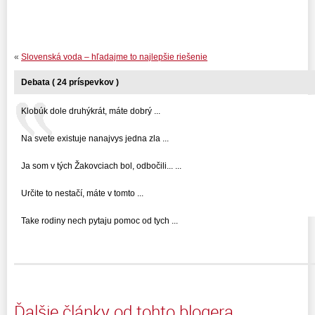
«
Slovenská voda – hľadajme to najlepšie riešenie
Debata ( 24 príspevkov )
Klobúk dole druhýkrát, máte dobrý ...
Na svete existuje nanajvys jedna zla ...
Ja som v tých Žakovciach bol, odbočili... ...
Určite to nestačí, máte v tomto ...
Take rodiny nech pytaju pomoc od tych ...
Ďalšie články od tohto blogera