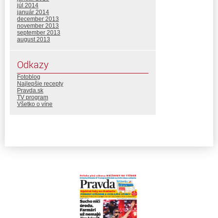
júl 2014
január 2014
december 2013
november 2013
september 2013
august 2013
Odkazy
Fotoblog
Najlepšie recepty
Pravda.sk
TV program
Všetko o víne