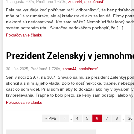
1. augusta 2025, Prečítané 1 670x,
zoran44
,
spoločnosť
Fakt ma vyrušuje keď počúvam reči „odborníkov“, že bez prisťahova
mňa príliš rozumárske, ale aj krátkozraké ako sa len dá. Firmy potre
niektoré sú nedostatkové. Kto zato môže? Nemohúci štát ktorý ned
systém potrebám trhu. Skutočne nedokážem pochopiť, že […]
Pokračovanie článku
Prezident Zelenskyj v jemnohm
30. júla 2025, Prečítané 1 726x,
zoran44
,
spoločnosť
Sen v noci z 29.7. na 30.7. Snívalo sa mi, že prezident Zelenkyj po
skončil a s ním aj jeho vláda. Bolo to dosť hektické, trápne, nebez
časť čo som videl. Prial som im aby to dokázali ako my v bývalom
krviprelievania. Trápne to bolo preto, že keby sám odstúpil alebo vy
Pokračovanie článku
« Prvá
«
...
4
5
6
7
8
...
20