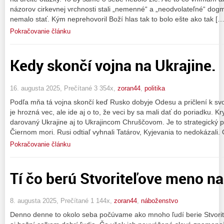
názorov cirkevnej vrchnosti stali „nemenné“ a „neodvolateľné“ dog
nemalo stať. Kým neprehovoril Boží hlas tak to bolo ešte ako tak […
Pokračovanie článku
Kedy skončí vojna na Ukrajine.
16. augusta 2025, Prečítané 3 354x,
zoran44
,
politika
Podľa mňa tá vojna skončí keď Rusko dobyje Odesu a pričlení k s
je hrozná vec, ale ide aj o to, že veci by sa mali dať do poriadku. K
darovaný Ukrajine aj to Ukrajincom Chruščovom. Je to strategický 
Čiernom mori. Rusi odtiaľ vyhnali Tatárov, Kyjevania to nedokázali.
Pokračovanie článku
Tí čo berú Stvoriteľove meno n
8. augusta 2025, Prečítané 1 144x,
zoran44
,
náboženstvo
Denno denne to okolo seba počúvame ako mnoho ľudí berie Stvori