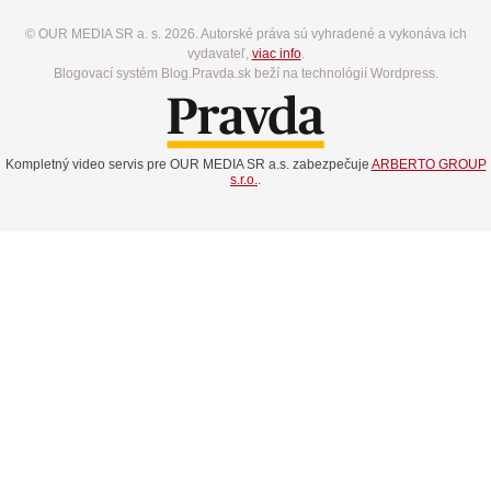
© OUR MEDIA SR a. s. 2026. Autorské práva sú vyhradené a vykonáva ich
vydavateľ,
viac info
.
Blogovací systém Blog.Pravda.sk beží na technológií Wordpress.
Kompletný video servis pre OUR MEDIA SR a.s. zabezpečuje
ARBERTO GROUP
s.r.o.
.