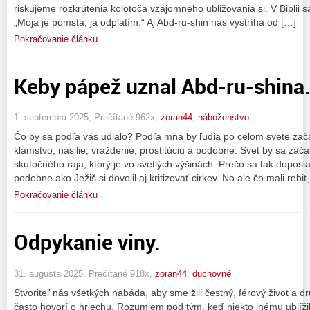
riskujeme rozkrútenia kolotoča vzájomného ubližovania si. V Biblii sa
„Moja je pomsta, ja odplatím.“ Aj Abd-ru-shin nás vystríha od […]
Pokračovanie článku
Keby pápež uznal Abd-ru-shina
1. septembra 2025, Prečítané 962x,
zoran44
,
náboženstvo
Čo by sa podľa vás udialo? Podľa mňa by ľudia po celom svete začal
klamstvo, násilie, vraždenie, prostitúciu a podobne. Svet by sa za
skutočného raja, ktorý je vo svetlých výšinách. Prečo sa tak doposi
podobne ako Ježiš si dovolil aj kritizovať cirkev. No ale čo mali robiť
Pokračovanie článku
Odpykanie viny.
31. augusta 2025, Prečítané 918x,
zoran44
,
duchovné
Stvoriteľ nás všetkých nabáda, aby sme žili čestný, férový život a dr
často hovorí o hriechu. Rozumiem pod tým, keď niekto inému ublížil 