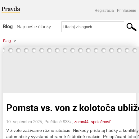
Registrácia
Prihlásenie
Blog
Najnovšie články
Najčítanejšie články
Blog
>
Najkomentovanejšie články
Zoznam blogov
Komerčné blogy
Pomsta vs. von z kolotoča ubliž
10. septembra 2025, Prečítané 933x,
zoran44
,
spoločnosť
V živote zažívame rôzne situácie. Niekedy prídu aj hádky a konflikt
automaticky vyvstanú obranné či útočné reakcie. Pri oplácaní toho 