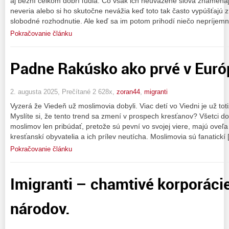
aj bežní celkom dobrí ľudia. Čo však ich neuvážené slová znamena
neveria alebo si ho skutočne nevážia keď toto tak často vypúšťajú z
slobodné rozhodnutie. Ale keď sa im potom prihodí niečo nepríjemn
Pokračovanie článku
Padne Rakúsko ako prvé v Euró
2. augusta 2025, Prečítané 2 628x,
zoran44
,
migranti
Vyzerá že Viedeň už moslimovia dobyli. Viac detí vo Viedni je už to
Myslíte si, že tento trend sa zmení v prospech kresťanov? Všetci 
moslimov len pribúdať, pretože sú pevní vo svojej viere, majú oveľa
kresťanskí obyvatelia a ich prílev neutícha. Moslimovia sú fanatickí
Pokračovanie článku
Imigranti – chamtivé korporáci
národov.