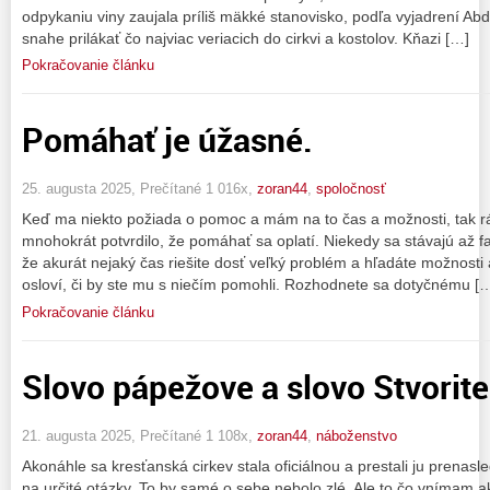
odpykaniu viny zaujala príliš mäkké stanovisko, podľa vyjadrení Abd
snahe prilákať čo najviac veriacich do cirkvi a kostolov. Kňazi […]
Pokračovanie článku
Pomáhať je úžasné.
25. augusta 2025, Prečítané 1 016x,
zoran44
,
spoločnosť
Keď ma niekto požiada o pomoc a mám na to čas a možnosti, tak 
mnohokrát potvrdilo, že pomáhať sa oplatí. Niekedy sa stávajú až fa
že akurát nejaký čas riešite dosť veľký problém a hľadáte možnosti a
osloví, či by ste mu s niečím pomohli. Rozhodnete sa dotyčnému [
Pokračovanie článku
Slovo pápežove a slovo Stvorite
21. augusta 2025, Prečítané 1 108x,
zoran44
,
náboženstvo
Akonáhle sa kresťanská cirkev stala oficiálnou a prestali ju prenas
na určité otázky. To by samé o sebe nebolo zlé. Ale to čo vnímam ak