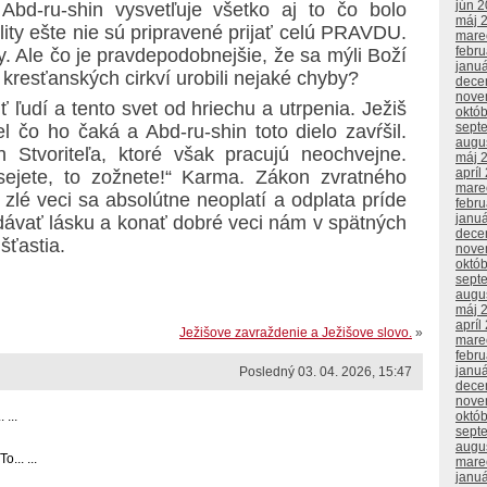
jún 
bd-ru-shin vysvetľuje všetko aj to čo bolo
máj 
lity ešte nie sú pripravené prijať celú PRAVDU.
mare
febr
. Ale čo je pravdepodobnejšie, že sa mýli Boží
janu
 kresťanských cirkví urobili nejaké chyby?
dece
nove
iť ľudí a tento svet od hriechu a utrpenia. Ježiš
októ
sept
el čo ho čaká a Abd-ru-shin toto dielo zavŕšil.
augu
 Stvoriteľa, ktoré však pracujú neochvejne.
máj 
apríl
sejete, to zožnete!“ Karma. Zákon zvratného
mare
lé veci sa absolútne neoplatí a odplata príde
febr
janu
ávať lásku a konať dobré veci nám v spätných
dece
šťastia.
nove
októ
sept
augu
máj 
apríl
Ježišove zavraždenie a Ježišove slovo.
»
mare
febr
janu
Posledný 03. 04. 2026, 15:47
dece
nove
...
októ
sept
augu
... ...
mare
janu