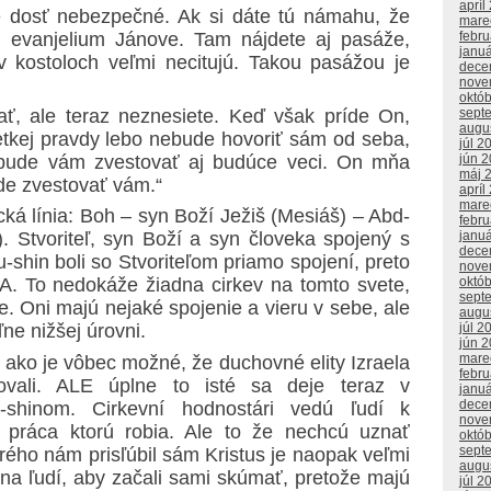
apríl
e dosť nebezpečné. Ak si dáte tú námahu, že
mare
febr
i evanjelium Jánove. Tam nájdete aj pasáže,
janu
 kostoloch veľmi necitujú. Takou pasážou je
dece
nove
októ
sept
 ale teraz neznesiete. Keď však príde On,
augu
tkej pravdy lebo nebude hovoriť sám od seba,
júl 2
jún 
 bude vám zvestovať aj budúce veci. On mňa
máj 
de zvestovať vám.“
apríl
mare
cká línia: Boh – syn Boží Ježiš (Mesiáš) – Abd-
febr
janu
). Stvoriteľ, syn Boží a syn človeka spojený s
dece
shin boli so Stvoriteľom priamo spojení, preto
nove
októ
A. To nedokáže žiadna cirkev na tomto svete,
sept
. Oni majú nejaké spojenie a vieru v sebe, ale
augu
júl 2
ne nižšej úrovni.
jún 
mare
ko je vôbec možné, že duchovné elity Izraela
febr
ovali. ALE úplne to isté sa deje teraz v
janu
dece
-shinom. Cirkevní hodnostári vedú ľudí k
nove
rá práca ktorú robia. Ale to že nechcú uznať
októ
sept
rého nám prisľúbil sám Kristus je naopak veľmi
augu
na ľudí, aby začali sami skúmať, pretože majú
júl 2