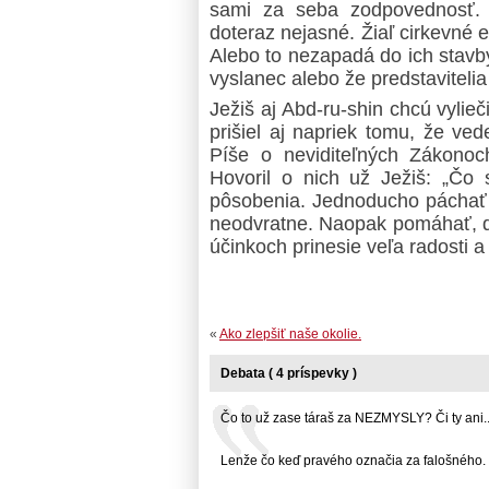
sami za seba zodpovednosť. A
doteraz nejasné. Žiaľ cirkevné e
Alebo to nezapadá do ich stavby
vyslanec alebo že predstavitelia
Ježiš aj Abd-ru-shin chcú vylieč
prišiel aj napriek tomu, že ved
Píše o neviditeľných Zákonoch
Hovoril o nich už Ježiš: „Čo 
pôsobenia. Jednoducho páchať z
neodvratne. Naopak pomáhať, d
účinkoch prinesie veľa radosti a 
«
Ako zlepšiť naše okolie.
Debata ( 4 príspevky )
Čo to už zase táraš za NEZMYSLY? Či ty ani... 
Lenže čo keď pravého označia za falošného. To