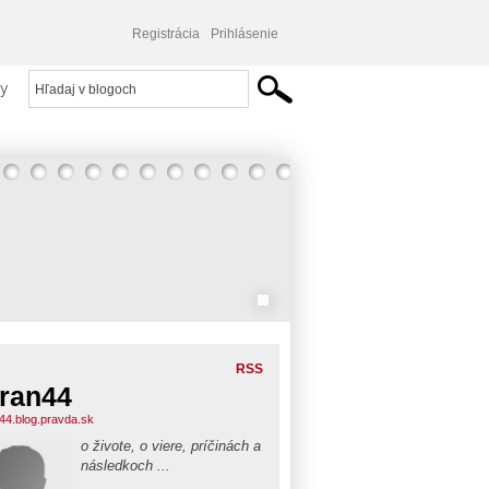
Registrácia
Prihlásenie
y
RSS
ran44
44.blog.pravda.sk
o živote, o viere, príčinách a
následkoch ...