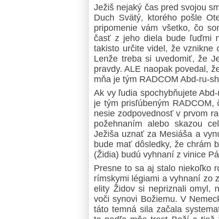
Ježiš nejaký čas pred svojou s
Duch Svätý, ktorého pošle O
pripomenie vám všetko, čo som
časť z jeho diela bude ľuďmi 
takisto určite videl, že vznikne
Lenže treba si uvedomiť, že Je
pravdy. ALE naopak povedal, ž
mňa je tým RADCOM Abd-ru-sh
Ak vy ľudia spochybňujete Abd-r
je tým prisľúbeným RADCOM, č
nesie zodpovednosť v prvom ra
požehnaním alebo skazou celé
Ježiša uznať za Mesiáša a vynút
bude mať dôsledky, že chrám bu
(Židia) budú vyhnaní z vinice Pá
Presne to sa aj stalo niekoľko 
rímskymi légiami a vyhnaní zo 
elity Židov si nepriznali omyl,
voči synovi Božiemu. V Nemeck
táto temná sila začala systema