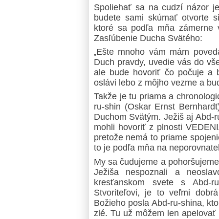
Spoliehať sa na cudzí názor j
budete sami skúmať otvorte s
ktoré sa podľa mňa zámerne v
Zasľúbenie Ducha Svätého:
Ešte mnoho vám mám povedať,
„
Duch pravdy, uvedie vás do vše
ale bude hovoriť čo počuje a
oslávi lebo z môjho vezme a bu
Takže je tu priama a chronologi
ru-shin (Oskar Ernst Bernhardt
Duchom Svätým. Ježiš aj Abd-ru-
mohli hovoriť z plnosti VEDENI
pretože nemá to priame spojenie
to je podľa mňa na neporovnateľ
My sa čudujeme a pohoršujeme a
Ježiša nespoznali a neoslav
kresťanskom svete s Abd-ru
Stvoriteľovi, je to veľmi dob
Božieho posla Abd-ru-shina, kto
zlé. Tu už môžem len apelovať 