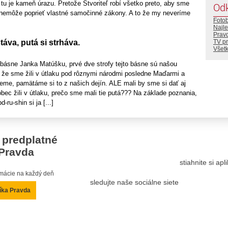
e tu je kameň úrazu. Pretože Stvoriteľ robí všetko preto, aby sme
Od
 nemôže poprieť vlastné samočinné zákony. A to že my neveríme
Foto
Najle
Prav
áva, putá si strháva.
TV p
Všetk
 básne Janka Matúšku, prvé dve strofy tejto básne sú našou
že sme žili v útlaku pod rôznymi národmi posledne Maďarmi a
eme, pamätáme si to z našich dejín. ALE mali by sme si dať aj
ec žili v útlaku, prečo sme mali tie putá??? Na základe poznania,
-ru-shin si ja [...]
 predplatné
Pravda
stiahnite si ap
ormácie na každý deň
sledujte naše sociálne siete
íka Pravda