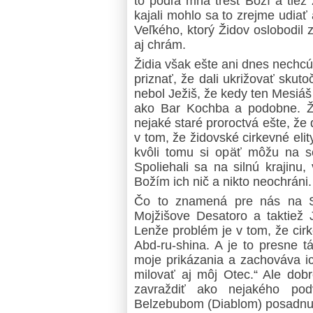
to podľa mňa trest Boží a tiež 
kajali mohlo sa to zrejme udia
Veľkého, ktorý Židov oslobodil 
aj chrám.
Židia však ešte ani dnes nechcú
priznať, že dali ukrižovať sku
nebol Ježiš, že kedy ten Mesiáš 
ako Bar Kochba a podobne. Ži
nejaké staré proroctvá ešte, že 
v tom, že židovské cirkevné eli
kvôli tomu si opäť môžu na seb
Spoliehali sa na silnú krajinu
Božím ich nič a nikto neochráni.
Čo to znamená pre nás na Sl
Mojžišove Desatoro a taktiež 
Lenže problém je v tom, že cir
Abd-ru-shina. A je to presne t
moje prikázania a zachováva ic
milovať aj môj Otec.“ Ale dobr
zavraždiť ako nejakého pod
Belzebubom (Diablom) posadnu