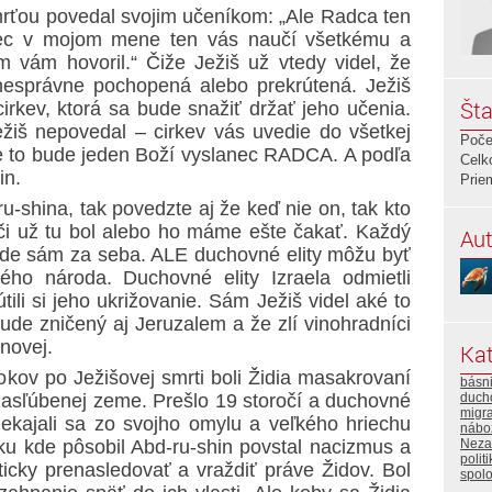
mrťou povedal svojim učeníkom: „Ale Radca ten
tec v mojom mene ten vás naučí všetkému a
 vám hovoril.“ Čiže Ježiš už vtedy videl, že
nesprávne pochopená alebo prekrútená. Ježiš
Šta
 cirkev, ktorá sa bude snažiť držať jeho učenia.
žiš nepovedal – cirkev vás uvedie do všetkej
Poče
e to bude jeden Boží vyslanec RADCA. A podľa
Celk
in.
Prie
u-shina, tak povedzte aj že keď nie on, tak kto
i už tu bol alebo ho máme ešte čakať. Každý
Aut
de sám za seba. ALE duchovné elity môžu byť
ho národa. Duchovné elity Izraela odmietli
ili si jeho ukrižovanie. Sám Ježiš videl aké to
de zničený aj Jeruzalem a že zlí vinohradníci
novej.
Kat
rokov po Ježišovej smrti boli Židia masakrovaní
básn
zasľúbenej zeme. Prešlo 19 storočí a duchovné
duch
migra
 nekajali sa zo svojho omylu a veľkého hriechu
nábo
u kde pôsobil Abd-ru-shin povstal nacizmus a
Neza
polit
ticky prenasledovať a vraždiť práve Židov. Bol
spol