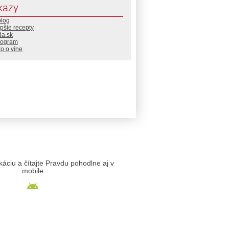
kazy
blog
pšie recepty
da.sk
rogram
o o víne
likáciu a čítajte Pravdu pohodlne aj v
mobile