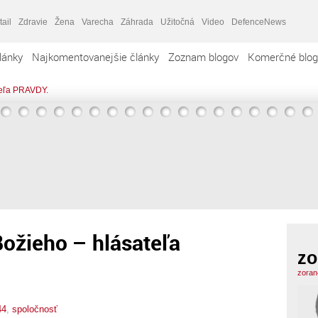
tail
Zdravie
Žena
Varecha
Záhrada
Užitočná
Video
DefenceNews
lánky
Najkomentovanejšie články
Zoznam blogov
Komerčné blog
teľa PRAVDY.
ožieho – hlásateľa
zo
zoran
44
,
spoločnosť