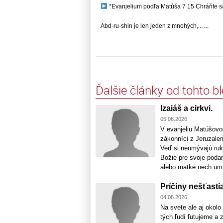
*Evanjelium podľa Matúša 7 15 Chráňte sa..
Abd-ru-shin je len jeden z mnohých,... ...
Ďalšie články od tohto b
Izaiáš a cirkvi.
05.08.2026
V evanjeliu Matúšovom
zákonníci z Jeruzalem
Veď si neumývajú ruky
Božie pre svoje podan
alebo matke nech umri
Príčiny nešťastia
04.08.2026
Na svete ale aj okol
tých ľudí ľutujeme a 