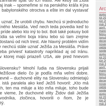
zahnanie späť do ich vlasti. Ale keby sa Židia
ť aj inak – spomeňme si na perského kráľa Kýra
Arc
z babylonského otroctva a ešte im dal vystavať
augu
júl 2
 uznať, že urobili chybu. Nechcú si jednoducho
jún 
máj 
točného Mesiáša. Veď nech teda povedia keď to
apríl
príde alebo kto iný to bol. Boli také pokusy boli
mare
febr
dia sa veľmi boja Iránu lebo sú tam zrejme
janu
dostanú od nich trest. Ale hlavný problém vidím
dece
nove
ty nechcú stále uznať Ježiša za Mesiáša. Práve
októ
a priviesť katastrofy napríklad aj od Iránu.
sept
augu
, v ktorej majú priazeň USA, ale pred hnevom
júl 2
jún 
máj 
apríl
ovensku? Mnohí ľudia na Slovensku prijali
mare
Ježišove dielo čo je podľa mňa veľmi dobre.
febr
janu
kevné – duchovné elity na Slovensku odmietajú
dece
á istá paralela ako keď Ježiš hovoril: „Kto má
nove
októ
h, ten ma miluje a kto mňa miluje, toho bude
sept
e vieme, že duchovné elity Židov dali Ježiša
augu
júl 2
vodníka, zločinca, hovorili o ňom, že je
jún 
tý.
máj 