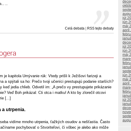
dece
. ...
októ
sept
augu
júl 2
jún 
máj 
Celá debata
|
RSS tejto debaty
apríl
febr
janu
dece
júl 2
logera
jún 
máj 
mare
febr
janu
sept
jún 
 je kapitola Umývanie rúk: Vtedy prišli k Ježišovi farizeji a
máj 
a a spýtali sa ho: Prečo tvoji učeníci prestupujú podanie starších?
apríl
 keď jedia chlieb. Odvetil im: „A prečo vy prestupujete prikázanie
mare
febr
ie? Veď Boh prikázal: Cti otca i matku! A kto by zlorečil otcovi
janu
e [...]
júl 2
janu
dece
 a utrpenia.
nove
sept
augu
o seba vidíme mnoho utrpenia, ťažkých osudov a nešťastia. Často
začíname pochybovať o Stvoriteľovi, či vôbec je alebo ako môže