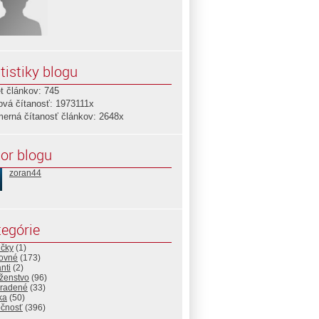
tistiky blogu
t článkov: 745
ová čítanosť: 1973111x
merná čítanosť článkov: 2648x
or blogu
zoran44
egórie
ičky
(1)
ovné
(173)
nti
(2)
ženstvo
(96)
radené
(33)
ika
(50)
očnosť
(396)