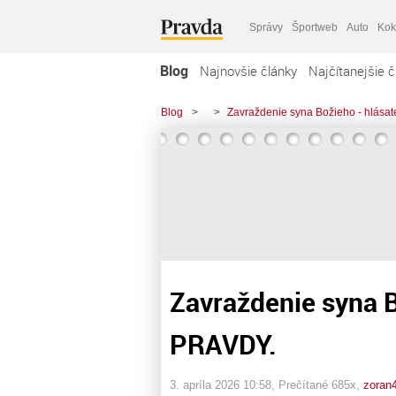
Správy
Športweb
Auto
Kok
Blog
Najnovšie články
Najčítanejšie č
Blog
>
>
Zavraždenie syna Božieho - hlása
Zavraždenie syna B
PRAVDY.
3. apríla 2026 10:58
, Prečítané 685x,
zoran