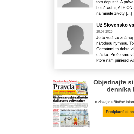
toto dopustiť. A práv
boli šťastní, ALE ON
na minulé životy [...]
Už Slovensko vst
28.07.2026
Je to verš zo známej
národnou hymnou. To 
Germánmi to dobre vi
otázku: Prečo sme vôb
ktoré nám priniesol Abd
Objednajte si
denníka 
a získajte užitočné inf
Predplatné denn