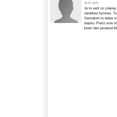
28.07.2026
Je to verš zo známej
národnou hymnou. To 
Germánmi to dobre vi
otázku: Prečo sme vôb
ktoré nám priniesol Abd