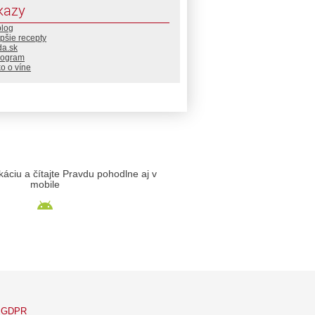
kazy
blog
pšie recepty
da.sk
rogram
o o víne
likáciu a čítajte Pravdu pohodlne aj v
mobile
GDPR