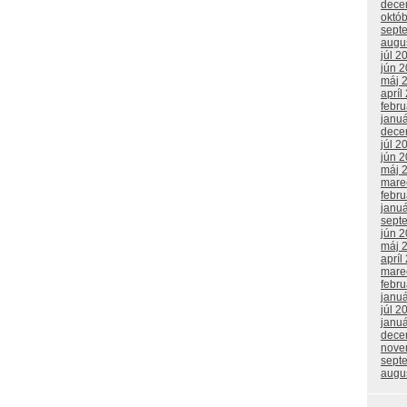
dece
októ
sept
augu
júl 2
jún 
máj 
apríl
febr
janu
dece
júl 2
jún 
máj 
mare
febr
janu
sept
jún 
máj 
apríl
mare
febr
janu
júl 2
janu
dece
nove
sept
augu