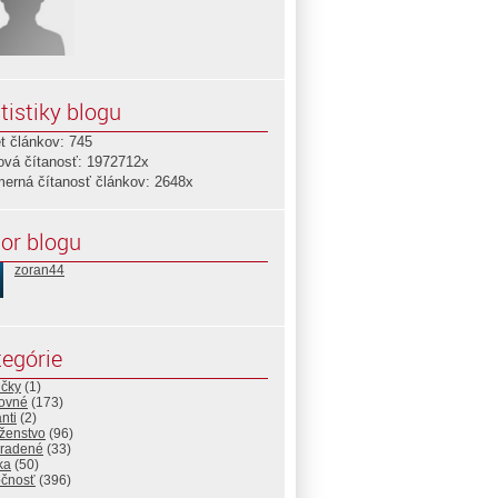
tistiky blogu
t článkov: 745
ová čítanosť: 1972712x
merná čítanosť článkov: 2648x
or blogu
zoran44
egórie
ičky
(1)
ovné
(173)
nti
(2)
ženstvo
(96)
radené
(33)
ika
(50)
očnosť
(396)