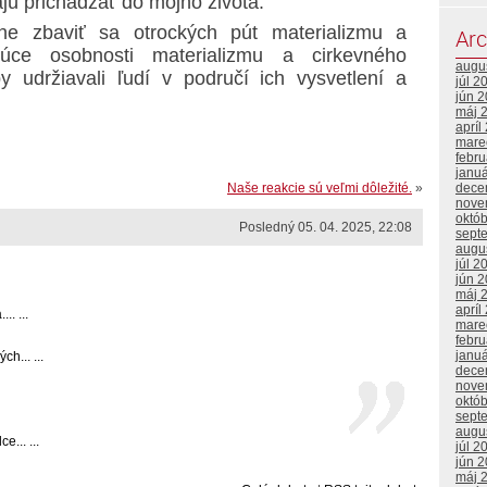
ajú prichádzať do môjho života.
e zbaviť sa otrockých pút materializmu a
Arc
úce osobnosti materializmu a cirkevného
augu
y udržiavali ľudí v područí ich vysvetlení a
júl 2
jún 
máj 
apríl
mare
febr
janu
dece
Naše reakcie sú veľmi dôležité.
»
nove
októ
Posledný 05. 04. 2025, 22:08
sept
augu
júl 2
jún 
máj 
apríl
.. ...
mare
febr
janu
h... ...
dece
nove
októ
sept
augu
... ...
júl 2
jún 
máj 