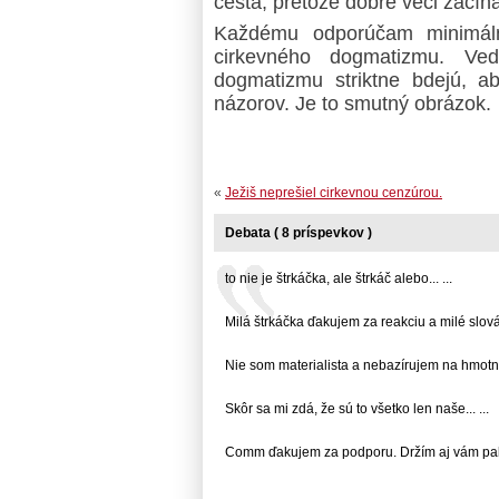
cesta, pretože dobré veci začín
Každému odporúčam minimáln
cirkevného dogmatizmu. Ved
dogmatizmu striktne bdejú, ab
názorov. Je to smutný obrázok.
«
Ježiš neprešiel cirkevnou cenzúrou.
Debata ( 8 príspevkov )
to nie je štrkáčka, ale štrkáč alebo... ...
Milá štrkáčka ďakujem za reakciu a milé slová..
Nie som materialista a nebazírujem na hmotnýc
Skôr sa mi zdá, že sú to všetko len naše... ...
Comm ďakujem za podporu. Držím aj vám palce