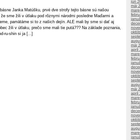
jún 
máj 
 básne Janka Matúšku, prvé dve strofy tejto básne sú našou
mare
febr
že sme žili v útlaku pod rôznymi národmi posledne Maďarmi a
janu
eme, pamätáme si to z našich dejín. ALE mali by sme si dať aj
dece
ec žili v útlaku, prečo sme mali tie putá??? Na základe poznania,
nove
októ
-ru-shin si ja [...]
sept
augu
máj 
apríl
mare
febr
janu
dece
nove
októ
sept
augu
máj 
apríl
mare
febr
janu
dece
nove
októ
sept
augu
mare
janu