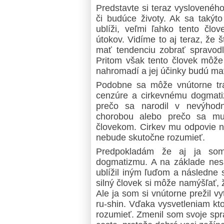
Predstavte si teraz vysloveného
či budúce životy. Ak sa takýt
ublíži, veľmi ľahko tento člo
útokov. Vidíme to aj teraz, že
mať tendenciu zobrať spravodli
Pritom však tento človek môže
nahromadí a jej účinky budú ma
Podobne sa môže vnútorne trápi
cenzúre a cirkevnému dogmati
prečo sa narodil v nevýhodn
chorobou alebo prečo sa mu
človekom. Cirkev mu odpovie ne
nebude skutočne rozumieť.
Predpokladám že aj ja som 
dogmatizmu. A na základe nesp
ublížil iným ľuďom a následne 
silný človek si môže namýšľať,
Ale ja som si vnútorne prežil vy
ru-shin. Vďaka vysvetleniam kt
rozumieť. Zmenil som svoje sprá