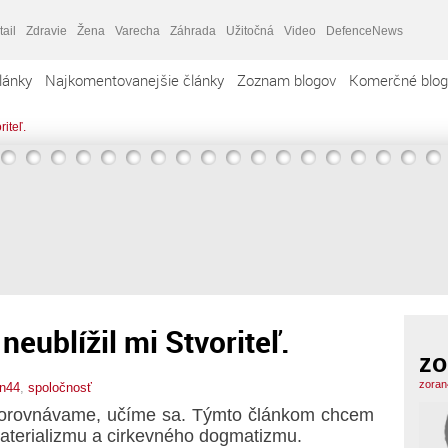
tail
Zdravie
Žena
Varecha
Záhrada
Užitočná
Video
DefenceNews
lánky
Najkomentovanejšie články
Zoznam blogov
Komerčné blog
riteľ.
neublížil mi Stvoriteľ.
zo
zoran
an44
,
spoločnosť
porovnávame, učíme sa. Týmto článkom chcem
terializmu a cirkevného dogmatizmu.