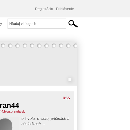
Registrácia
Prihlásenie
y
RSS
ran44
44.blog.pravda.sk
o živote, o viere, príčinách a
následkoch ...