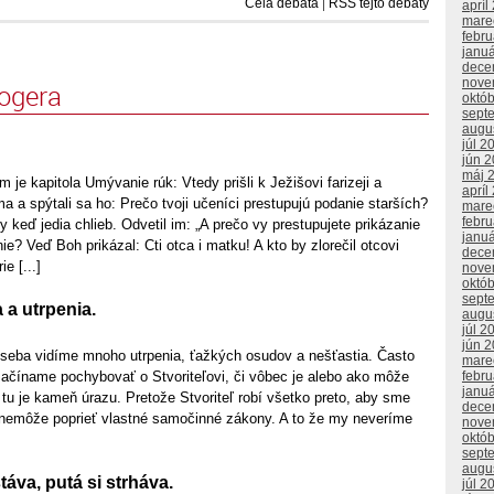
Celá debata
|
RSS tejto debaty
apríl
mare
febr
janu
dece
nove
logera
októ
sept
augu
júl 2
jún 
máj 
 je kapitola Umývanie rúk: Vtedy prišli k Ježišovi farizeji a
apríl
a a spýtali sa ho: Prečo tvoji učeníci prestupujú podanie starších?
mare
febr
 keď jedia chlieb. Odvetil im: „A prečo vy prestupujete prikázanie
janu
ie? Veď Boh prikázal: Cti otca i matku! A kto by zlorečil otcovi
dece
e [...]
nove
októ
sept
 a utrpenia.
augu
júl 2
jún 
o seba vidíme mnoho utrpenia, ťažkých osudov a nešťastia. Často
mare
febr
začíname pochybovať o Stvoriteľovi, či vôbec je alebo ako môže
janu
e tu je kameň úrazu. Pretože Stvoriteľ robí všetko preto, aby sme
dece
 nemôže poprieť vlastné samočinné zákony. A to že my neveríme
nove
októ
sept
augu
áva, putá si strháva.
júl 2