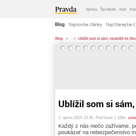
Správy
Športweb
Auto
Kok
Blog
Najnovšie články
Najčítanejšie č
Blog
>
>
Ublížil som si sám, neublížil mi Stvo
Ublížil som si sám, 
3. apríla 2025 23:35
, Prečítané 1 109x,
zor
Každý z nás niečo zažívame, 
poukázať na nebezpečenstvo ma