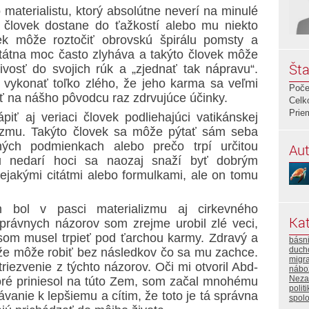
 materialistu, ktorý absolútne neverí na minulé
o človek dostane do ťažkostí alebo mu niekto
vek môže roztočiť obrovskú špirálu pomsty a
 štátna moc často zlyháva a takýto človek môže
Šta
vosť do svojich rúk a „zjednať tak nápravu“.
 vykonať toľko zlého, že jeho karma sa veľmi
Poče
ť na nášho pôvodcu raz zdrvujúce účinky.
Celk
Prie
ť aj veriaci človek podliehajúci vatikánskej
zmu. Takýto človek sa môže pýtať sám seba
ých podmienkach alebo prečo trpí určitou
Aut
 nedarí hoci sa naozaj snaží byť dobrým
jakými citátmi alebo formulkami, ale on tomu
bol v pasci materializmu aj cirkevného
Kat
rávnych názorov som zrejme urobil zlé veci,
som musel trpieť pod ťarchou karmy. Zdravý a
básn
duch
 že môže robiť bez následkov čo sa mu zachce.
migra
triezvenie z týchto názorov. Oči mi otvoril Abd-
nábo
Neza
oré priniesol na túto Zem, som začal mnohému
polit
vanie k lepšiemu a cítim, že toto je tá správna
spol