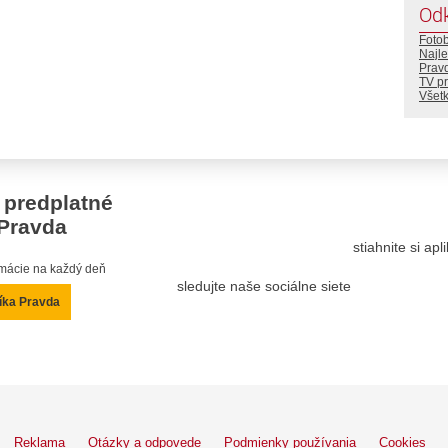
Od
Foto
Najle
Prav
TV p
Všetk
 predplatné
Pravda
stiahnite si ap
ormácie na každý deň
sledujte naše sociálne siete
íka Pravda
Reklama
Otázky a odpovede
Podmienky používania
Cookies