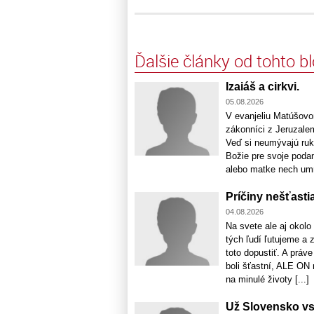
Ďalšie články od tohto b
Izaiáš a cirkvi.
05.08.2026
V evanjeliu Matúšovom
zákonníci z Jeruzalem
Veď si neumývajú ruky
Božie pre svoje podan
alebo matke nech umri
Príčiny nešťastia
04.08.2026
Na svete ale aj okol
tých ľudí ľutujeme a 
toto dopustiť. A práv
boli šťastní, ALE ON
na minulé životy [...]
Už Slovensko vst