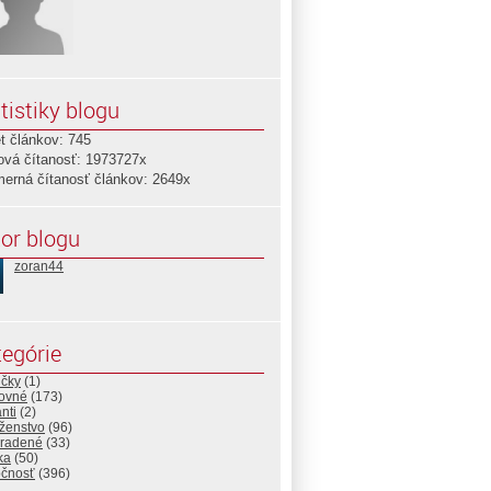
tistiky blogu
t článkov: 745
ová čítanosť: 1973727x
merná čítanosť článkov: 2649x
or blogu
zoran44
egórie
ičky
(1)
ovné
(173)
nti
(2)
ženstvo
(96)
radené
(33)
ika
(50)
očnosť
(396)