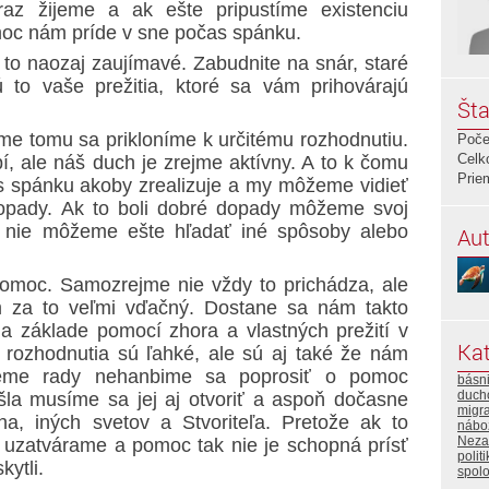
raz žijeme a ak ešte pripustíme existenciu
omoc nám príde v sne počas spánku.
e to naozaj zaujímavé. Zabudnite na snár, staré
 to vaše prežitia, ktoré sa vám prihovárajú
Šta
jme tomu sa prikloníme k určitému rozhodnutiu.
Poče
Celk
í, ale náš duch je zrejme aktívny. A to k čomu
Prie
as spánku akoby zrealizuje a my môžeme vidieť
opady. Ak to boli dobré dopady môžeme svoj
ak nie môžeme ešte hľadať iné spôsoby alebo
Aut
omoc. Samozrejme nie vždy to prichádza, ale
 za to veľmi vďačný. Dostane sa nám takto
a základe pomocí zhora a vlastných prežití v
Kat
rozhodnutia sú ľahké, ale sú aj také že nám
vieme rady nehanbime sa poprosiť o pomoc
básn
duch
šla musíme sa jej aj otvoriť a aspoň dočasne
migra
ha, iných svetov a Stvoriteľa. Pretože ak to
nábo
Neza
uzatvárame a pomoc tak nie je schopná prísť
polit
ytli.
spol