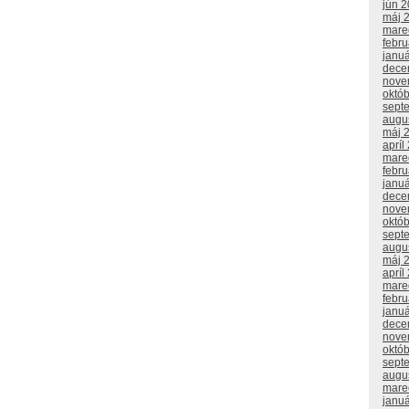
jún 
máj 
mare
febr
janu
dece
nove
októ
sept
augu
máj 
apríl
mare
febr
janu
dece
nove
októ
sept
augu
máj 
apríl
mare
febr
janu
dece
nove
októ
sept
augu
mare
janu