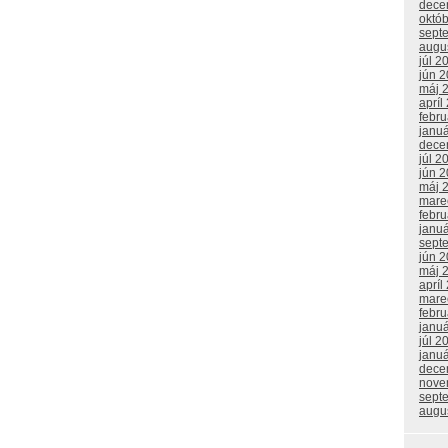
dece
októ
sept
augu
júl 2
jún 
máj 
apríl
febr
janu
dece
júl 2
jún 
máj 
mare
febr
janu
sept
jún 
máj 
apríl
mare
febr
janu
júl 2
janu
dece
nove
sept
augu