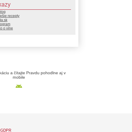
kazy
blog
pšie recepty
da.sk
rogram
o o víne
likáciu a čítajte Pravdu pohodlne aj v
mobile
GDPR