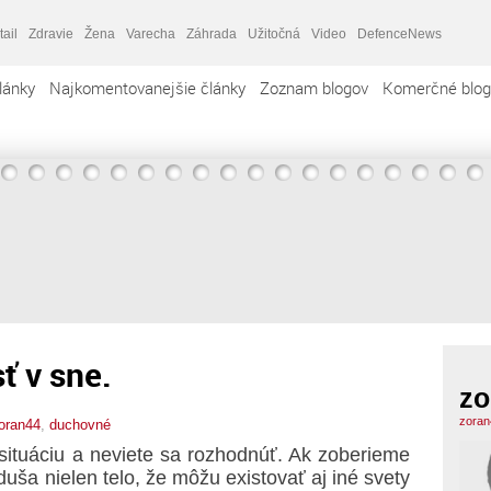
tail
Zdravie
Žena
Varecha
Záhrada
Užitočná
Video
DefenceNews
lánky
Najkomentovanejšie články
Zoznam blogov
Komerčné blog
ť v sne.
zo
zoran
oran44
,
duchovné
ú situáciu a neviete sa rozhodnúť. Ak zoberieme
uša nielen telo, že môžu existovať aj iné svety