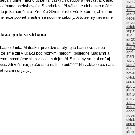
o seba vidíme mnoho utrpenia, ťažkých osudov a nešťastia. Často
apríl
mare
začíname pochybovať o Stvoriteľovi, či vôbec je alebo ako môže
febr
e tu je kameň úrazu. Pretože Stvoriteľ robí všetko preto, aby sme
janu
 nemôže poprieť vlastné samočinné zákony. A to že my neveríme
dece
nove
októ
sept
áva, putá si strháva.
augu
júl 2
jún 
 básne Janka Matúšku, prvé dve strofy tejto básne sú našou
máj 
apríl
že sme žili v útlaku pod rôznymi národmi posledne Maďarmi a
mare
eme, pamätáme si to z našich dejín. ALE mali by sme si dať aj
febr
ec žili v útlaku, prečo sme mali tie putá??? Na základe poznania,
janu
dece
-ru-shin si ja [...]
nove
októ
sept
augu
júl 2
jún 
mare
febr
janu
dece
nove
októ
sept
augu
júl 2