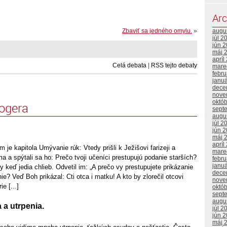
Arc
augu
Zbaviť sa jedného omylu.
»
júl 2
jún 
máj 
apríl
Celá debata
|
RSS tejto debaty
mare
febr
janu
dece
nove
októ
logera
sept
augu
júl 2
jún 
máj 
apríl
 je kapitola Umývanie rúk: Vtedy prišli k Ježišovi farizeji a
mare
a a spýtali sa ho: Prečo tvoji učeníci prestupujú podanie starších?
febr
janu
 keď jedia chlieb. Odvetil im: „A prečo vy prestupujete prikázanie
dece
ie? Veď Boh prikázal: Cti otca i matku! A kto by zlorečil otcovi
nove
e [...]
októ
sept
augu
 a utrpenia.
júl 2
jún 
máj 