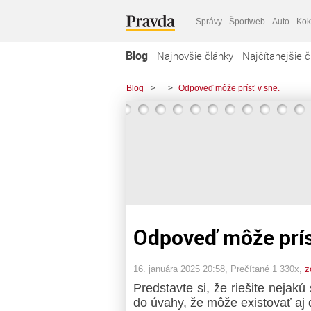
Správy
Športweb
Auto
Kok
Blog
Najnovšie články
Najčítanejšie č
Blog
>
>
Odpoveď môže prísť v sne.
Odpoveď môže prís
16. januára 2025 20:58
, Prečítané 1 330x,
z
Predstavte si, že riešite nejak
do úvahy, že môže existovať aj d