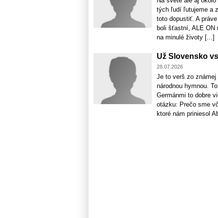
Na svete ale aj okol
tých ľudí ľutujeme a 
toto dopustiť. A práv
boli šťastní, ALE ON
na minulé životy [...]
Už Slovensko vst
28.07.2026
Je to verš zo známej
národnou hymnou. To 
Germánmi to dobre vi
otázku: Prečo sme vôb
ktoré nám priniesol Abd