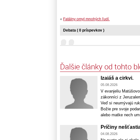
«
Fatálny omyl mnohých ľudí.
Debata ( 0 príspevkov )
Ďalšie články od tohto b
Izaiáš a cirkvi.
05.08.2026
V evanjeliu Matúšovom
zákonníci z Jeruzalem
Veď si neumývajú ruky
Božie pre svoje podan
alebo matke nech umri
Príčiny nešťastia
04.08.2026