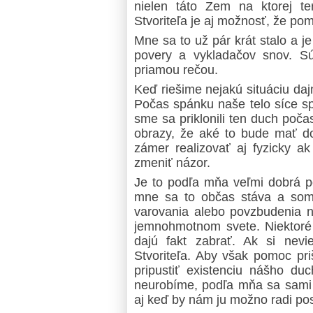
nielen táto Zem na ktorej te
Stvoriteľa je aj možnosť, že p
Mne sa to už pár krát stalo a j
povery a vykladačov snov. Sú
priamou rečou.
Keď riešime nejakú situáciu da
Počas spánku naše telo síce sp
sme sa priklonili ten duch poč
obrazy, že aké to bude mať d
zámer realizovať aj fyzicky 
zmeniť názor.
Je to podľa mňa veľmi dobrá p
mne sa to občas stáva a som
varovania alebo povzbudenia n
jemnohmotnom svete. Niektoré 
dajú fakt zabrať. Ak si ne
Stvoriteľa. Aby však pomoc pri
pripustiť existenciu nášho duc
neurobíme, podľa mňa sa sami 
aj keď by nám ju možno radi posk