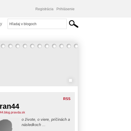
Registrácia
Prihlásenie
y
RSS
ran44
44.blog.pravda.sk
o živote, o viere, príčinách a
následkoch ...