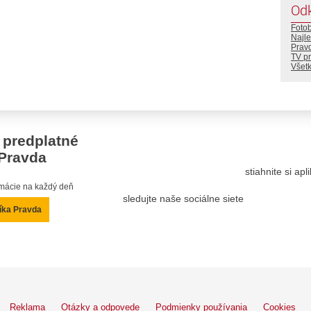
Od
Foto
Najle
Prav
TV p
Všetk
 predplatné
Pravda
stiahnite si ap
ormácie na každý deň
sledujte naše sociálne siete
íka Pravda
Reklama
Otázky a odpovede
Podmienky používania
Cookies