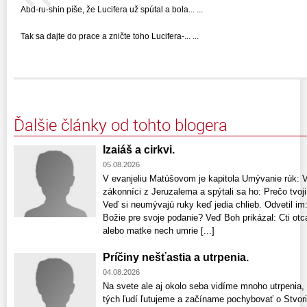
Abd-ru-shin píše, že Lucifera už spútal a bola... ...
Tak sa dajte do prace a zničte toho Lucifera-... ...
Ďalšie články od tohto blogera
Izaiáš a cirkvi.
05.08.2026
V evanjeliu Matúšovom je kapitola Umývanie rúk: Vte
zákonníci z Jeruzalema a spýtali sa ho: Prečo tvoji
Veď si neumývajú ruky keď jedia chlieb. Odvetil im:
Božie pre svoje podanie? Veď Boh prikázal: Cti otca
alebo matke nech umrie [...]
Príčiny nešťastia a utrpenia.
04.08.2026
Na svete ale aj okolo seba vidíme mnoho utrpenia,
tých ľudí ľutujeme a začíname pochybovať o Stvori