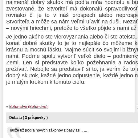
najmenší dobrý skutok má podľa mňa hodnotu a b
zvestované, že Stvoriteľ má dokonalú spravodlivosť
rovnako či je to v náš prospech alebo nepros
Stvoriteľa a môže sa nám veľmi uľaviť na duši. Nez
– novými hriechmi, pretože to všetko pôjde s nami a
Je jedno akého ste vierovyznania alebo či ste ateista.
konať dobré skutky to je to najlepšie čo môžeme 
krásnu a mocnú lásku. Majme súcit so svojimi blížnym
nami. Poďme spolu vytvoriť veľké dielo – podmien
Zemi. Len si predstavte koľko požehnania a rado
prežívať. Nebojte sa predstaviť si to, ja verím že to 
dobrý skutok, každé jedno odpustenie, každé jedno m
je malým krokom k tomuto cieľu.
«
Boha-tstvo (Boha-ctvo).
Debata ( 3 príspevky )
Takže už podľa nových zákonov z basy asi... ...