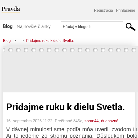
Registrácia
Prihlásenie
Blog
Najnovšie články
Najčítanejšie články
Blog
>
>
Pridajme ruku k dielu Svetla.
Najkomentovanejšie články
Zoznam blogov
Komerčné blogy
Pridajme ruku k dielu Svetla.
16. septembra 2025 11:22
, Prečítané 846x,
zoran44
,
duchovné
V dávnej minulosti sme podľa mňa uverili zvodom Lu
Aj to jedenie zo stromu poznania. Dôsledkom bolo,