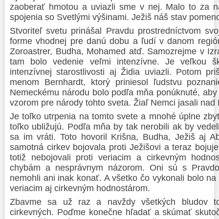
zaoberať hmotou a uviazli sme v nej. Malo to za 
spojenia so Svetlými výšinami. Ježiš náš stav pomenov
Stvoriteľ svetu prinášal Pravdu prostredníctvom sv
forme vhodnej pre danú dobu a ľudí v danom regióne
Zoroastrer, Budha, Mohamed atď. Samozrejme v Izra
tam bolo vedenie veľmi intenzívne. Je veľkou š
intenzívnej starostlivosti aj Židia uviazli. Potom pr
menom Bernhardt, ktorý priniesol ľudstvu poznani
Nemeckému národu bolo podľa mňa ponúknuté, aby ni
vzorom pre národy tohto sveta. Žiaľ Nemci jasali nad 
Je toľko utrpenia na tomto svete a mnohé úplne zby
toľko ubližujú. Podľa mňa by tak nerobili ak by vedel
sa im vráti. Toto hovoril Krišna, Budha, Ježiš aj 
samotná cirkev bojovala proti Ježišovi a teraz bojuje
totiž nebojovali proti veriacim a cirkevným hodnos
chybám a nesprávnym názorom. Oni sú s Pravdou 
nemohli ani inak konať. A všetko čo vykonali bolo 
veriacim aj cirkevným hodnostárom.
Zbavme sa už raz a navždy všetkých bludov to
cirkevných. Poďme konečne hľadať a skúmať skutoč