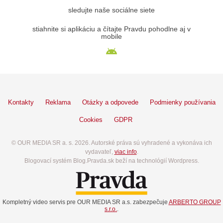
sledujte naše sociálne siete
stiahnite si aplikáciu a čítajte Pravdu pohodlne aj v
mobile
Kontakty
Reklama
Otázky a odpovede
Podmienky používania
Cookies
GDPR
© OUR MEDIA SR a. s. 2026. Autorské práva sú vyhradené a vykonáva ich
vydavateľ,
viac info
.
Blogovací systém Blog.Pravda.sk beží na technológií Wordpress.
Kompletný video servis pre OUR MEDIA SR a.s. zabezpečuje
ARBERTO GROUP
s.r.o.
.