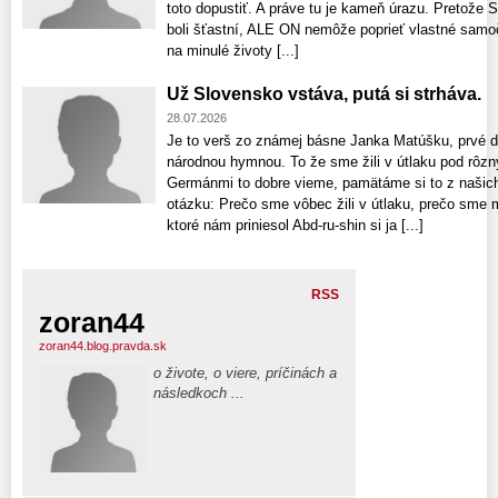
toto dopustiť. A práve tu je kameň úrazu. Pretože S
boli šťastní, ALE ON nemôže poprieť vlastné samo
na minulé životy [...]
Už Slovensko vstáva, putá si strháva.
28.07.2026
Je to verš zo známej básne Janka Matúšku, prvé dv
národnou hymnou. To že sme žili v útlaku pod rôz
Germánmi to dobre vieme, pamätáme si to z našich 
otázku: Prečo sme vôbec žili v útlaku, prečo sme 
ktoré nám priniesol Abd-ru-shin si ja [...]
RSS
zoran44
zoran44.blog.pravda.sk
o živote, o viere, príčinách a
následkoch ...