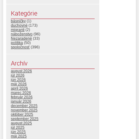
Kategórie
básničky
(1)
duchovné
(173)
migranti
(2)
náboženstvo
(96)
Nezaradené
(33)
politika
(50)
spoločnosť
(396)
Archív
august 2026
júl 2026
jún 2026
máj 2026
apríl 2026
marec 2026
február 2026
január 2026
december 2025
november 2025
október 2025
september 2025
august 2025
júl 2025
jún 2025
máj 2025