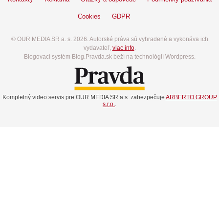
Cookies
GDPR
© OUR MEDIA SR a. s. 2026. Autorské práva sú vyhradené a vykonáva ich
vydavateľ,
viac info
.
Blogovací systém Blog.Pravda.sk beží na technológií Wordpress.
Kompletný video servis pre OUR MEDIA SR a.s. zabezpečuje
ARBERTO GROUP
s.r.o.
.