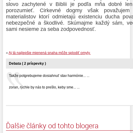
slovo zachytené v Biblii je podľa mňa dobré l
porozumieť. Cirkevné dogmy však považujem 
materialistov ktorí odmietajú existenciu ducha po
nebezpečné a škodlivé. Skúmajme každý sám, v
sami nesieme za seba zodpovednosť.
«
Aj tá najlepšie mienená snaha môže splodiť omyly.
Debata ( 2 príspevky )
Takže potgrebujeme dosiahnuť stav harmónie... ...
zoran, rýchle by nás to prešlo, keby sme... ...
Ďalšie články od tohto blogera