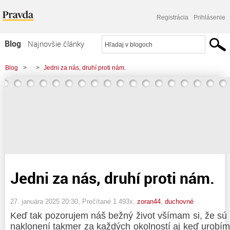
Registrácia
Prihlásenie
Blog
Najnovšie články
Najčítanejšie články
Blog
>
>
Jedni za nás, druhí proti nám.
Najkomentovanejšie články
Zoznam blogov
Komerčné blogy
Jedni za nás, druhí proti nám.
27. januára 2025 20:30
, Prečítané 1 493x,
zoran44
,
duchovné
Keď tak pozorujem náš bežný život všímam si, že sú 
naklonení takmer za každých okolností aj keď urobí