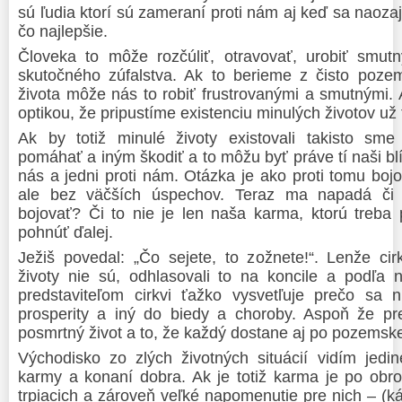
sú ľudia ktorí sú zameraní proti nám aj keď sa naoza
čo najlepšie.
Človeka to môže rozčúliť, otravovať, urobiť smut
skutočného zúfalstva. Ak to berieme z čisto poze
života môže nás to robiť frustrovanými a smutnými.
optikou, že pripustíme existenciu minulých životov už 
Ak by totiž minulé životy existovali takisto sm
pomáhať a iným škodiť a to môžu byť práve tí naši blíž
nás a jedni proti nám. Otázka je ako proti tomu bo
ale bez väčších úspechov. Teraz ma napadá či 
bojovať? Či to nie je len naša karma, ktorú treba 
pohnúť ďalej.
Ježiš povedal: „Čo sejete, to zožnete!“. Lenže ci
životy nie sú, odhlasovali to na koncile a podľa 
predstaviteľom cirkvi ťažko vysvetľuje prečo sa 
prosperity a iný do biedy a choroby. Aspoň že pred
posmrtný život a to, že každý dostane aj po pozemskej 
Východisko zo zlých životných situácií vidím jedin
karmy a konaní dobra. Ak je totiž karma je po obr
trpiacich a zároveň veľké napomenutie pre nich – (k