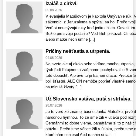
Izaiáš a cirkvi.
05.08.2026
V evanjeliu Matúšovom je kapitola Umývanie rúk: Vte
zákonníci z Jeruzalema a spýtali sa ho: Prečo tvoji
Veď si neumývajú ruky keď jedia chlieb. Odvetil im:
Božie pre svoje podanie? Veď Boh prikázal: Cti otca
alebo matke nech umrie [...]
Príčiny nešťastia a utrpenia.
04.08.2026
Na svete ale aj okolo seba vidíme mnoho utrpenia,
tých ľudí ľutujeme a začíname pochybovať o Stvori
toto dopustiť. A práve tu je kameň úrazu. Pretože S
boli šťastní, ALE ON nemôže poprieť vlastné samo
na minulé životy [...]
Už Slovensko vstáva, putá si strháva.
28.07.2026
Je to verš zo známej básne Janka Matúšku, prvé dv
národnou hymnou. To že sme žili v útlaku pod rôz
Germánmi to dobre vieme, pamätáme si to z našich 
otázku: Prečo sme vôbec žili v útlaku, prečo sme 
ktoré nám priniesol Abd-ru-shin si ja [...]