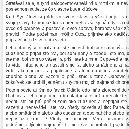
Stretával sa aj s tými najopovrhovanejšími s mítnikmi a nev
poslednom súde, že čo vlastne bude kľúčové:
Keď Syn človeka príde vo svojej sláve a všetci anjeli s n
svojej slávy. I zhromaždia sa pred neho všetky národy – a od
ovce od baranov a postaví si ovce sprava, baranov však zľ
pravici: Poďte požehnaní môjho Otca, prijmite ako dedičst
pripravené od stvorenia sveta.
Lebo hladný som bol a dali ste mi jesť, bol som smädný a dal
cudzinec a prijali ste ma, bol som nahý a zaodeli ste ma, 
ste ma, bol som vo väzení a prišli ste ku mne. Odpovedia m
ťa videli hladného a nasýtili sme ťa alebo smädného a na
videli ako cudzinca a prijali sme ťa alebo nahého a zaodeli
chorého alebo vo väzení a prišli sme k tebe? Odpovie 
čokoľvek ste urobili jednému z týchto mojich najmenších brato
Potom povie aj tým po ľavici: Odíďte odo mňa zlorečení do
Diablovi a jeho anjelom. Lebo hladní som bol a nedali ste
nedali ste mi piť, prišiel som ako cudzinec a neprijali s
väzení a nenavštívili ste ma. Vtedy odvetia aj títo: Pane,
alebo smädného alebo ako cudzinca alebo nahého alebo n
neposlúžili sme ti? Vtedy im odpovie: Veru, hovorím v
jednému z týchto najmenších, mne ste neurobili. I pôjdu t