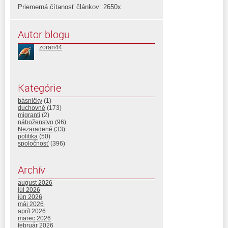
Priemerná čítanosť článkov: 2650x
Autor blogu
zoran44
Kategórie
básničky
(1)
duchovné
(173)
migranti
(2)
náboženstvo
(96)
Nezaradené
(33)
politika
(50)
spoločnosť
(396)
Archív
august 2026
júl 2026
jún 2026
máj 2026
apríl 2026
marec 2026
február 2026