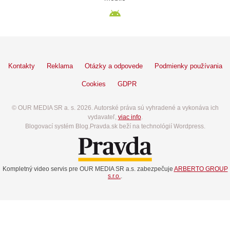
Kontakty
Reklama
Otázky a odpovede
Podmienky používania
Cookies
GDPR
© OUR MEDIA SR a. s. 2026. Autorské práva sú vyhradené a vykonáva ich
vydavateľ,
viac info
.
Blogovací systém Blog.Pravda.sk beží na technológií Wordpress.
Kompletný video servis pre OUR MEDIA SR a.s. zabezpečuje
ARBERTO GROUP
s.r.o.
.