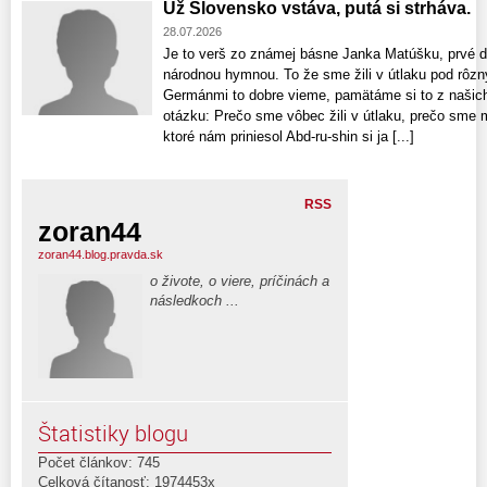
Už Slovensko vstáva, putá si strháva.
28.07.2026
Je to verš zo známej básne Janka Matúšku, prvé dv
národnou hymnou. To že sme žili v útlaku pod rôz
Germánmi to dobre vieme, pamätáme si to z našich 
otázku: Prečo sme vôbec žili v útlaku, prečo sme 
ktoré nám priniesol Abd-ru-shin si ja [...]
RSS
zoran44
zoran44.blog.pravda.sk
o živote, o viere, príčinách a
následkoch ...
Štatistiky blogu
Počet článkov: 745
Celková čítanosť: 1974453x