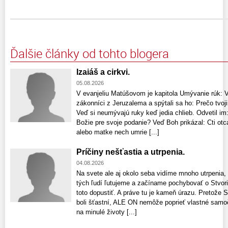
Ďalšie články od tohto blogera
Izaiáš a cirkvi.
05.08.2026
V evanjeliu Matúšovom je kapitola Umývanie rúk: Vte
zákonníci z Jeruzalema a spýtali sa ho: Prečo tvoji
Veď si neumývajú ruky keď jedia chlieb. Odvetil im:
Božie pre svoje podanie? Veď Boh prikázal: Cti otca
alebo matke nech umrie [...]
Príčiny nešťastia a utrpenia.
04.08.2026
Na svete ale aj okolo seba vidíme mnoho utrpenia,
tých ľudí ľutujeme a začíname pochybovať o Stvori
toto dopustiť. A práve tu je kameň úrazu. Pretože S
boli šťastní, ALE ON nemôže poprieť vlastné samo
na minulé životy [...]