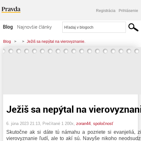
Registrácia
Prihlásenie
Blog
Najnovšie články
Najčítanejšie články
Blog
>
>
Ježiš sa nepýtal na vierovyznanie.
Najkomentovanejšie články
Zoznam blogov
Komerčné blogy
Ježiš sa nepýtal na vierovyznan
6. júna 2023 21:13
, Prečítané 1 200x,
zoran44
,
spoločnosť
Skutočne ak si dáte tú námahu a pozriete si evanjeliá, zi
vierovyznanie ľudí, ale to akí sú. Navyše nikoho neodsud