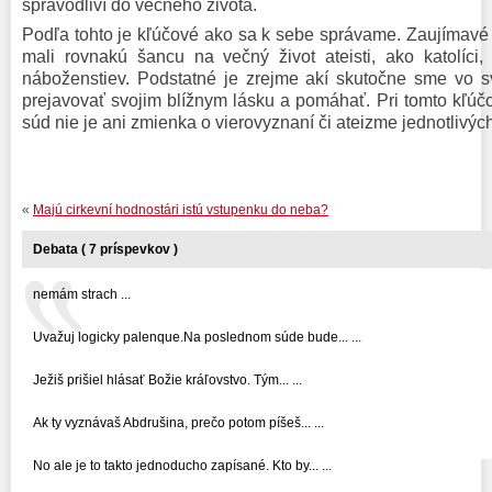
spravodliví do večného života.
Podľa tohto je kľúčové ako sa k sebe správame. Zaujímavé je
mali rovnakú šancu na večný život ateisti, ako katolíci, l
náboženstiev. Podstatné je zrejme akí skutočne sme vo s
prejavovať svojim blížnym lásku a pomáhať. Pri tomto kľúč
súd nie je ani zmienka o vierovyznaní či ateizme jednotlivých
«
Majú cirkevní hodnostári istú vstupenku do neba?
Debata ( 7 príspevkov )
nemám strach ...
Uvažuj logicky palenque.Na poslednom súde bude... ...
Ježiš prišiel hlásať Božie kráľovstvo. Tým... ...
Ak ty vyznávaš Abdrušina, prečo potom píšeš... ...
No ale je to takto jednoducho zapísané. Kto by... ...